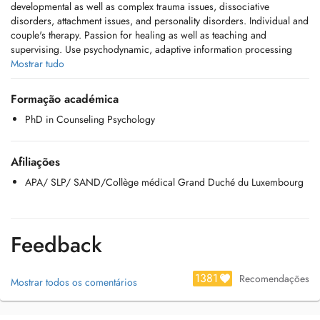
developmental as well as complex trauma issues, dissociative
disorders, attachment issues, and personality disorders. Individual and
couple's therapy. Passion for healing as well as teaching and
supervising. Use psychodynamic, adaptive information processing
(AIP), IRRT and other trauma-focused approaches to therapy.
Mostrar tudo
Services covered by insurance
Formação académica
PhD in Counseling Psychology
Afiliações
APA/ SLP/ SAND/Collège médical Grand Duché du Luxembourg
Feedback
1381
Recomendações
Mostrar todos os comentários