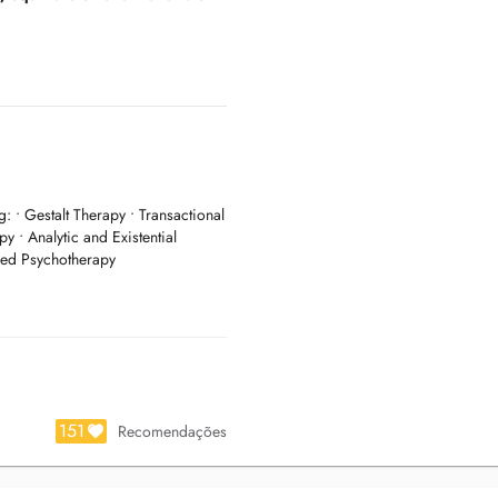
: • Gestalt Therapy • Transactional
ues
y • Analytic and Existential
sed Psychotherapy
nt plutôt que d'écouter
us.
ce avec quelque chose de
un outil, ou simplement d'une
151
Recomendações
je m'appuie sur la Thérapie
tionnelle et la pleine conscience