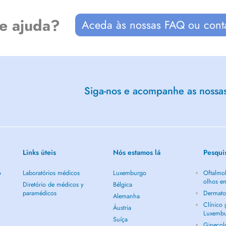
prendre et traverser les pensées,
ivre et de ressentir.
de ajuda?
Aceda às nossas FAQ ou cont
i me permet de comprendre
e, perte de sens, conflits,
nnes sans emploi ou rencontrant
Siga-nos e acompanhe as nossas 
si vous souhaitez échanger
 relationship difficulties regain
Links úteis
Nós estamos lá
Pesqui
o
Laboratórios médicos
Luxemburgo
Oftalmol
olhos e
Diretório de médicos y
Bélgica
paramédicos
Dermato
Alemanha
Clínico
Áustria
Luxemb
Suíça
Ginecol