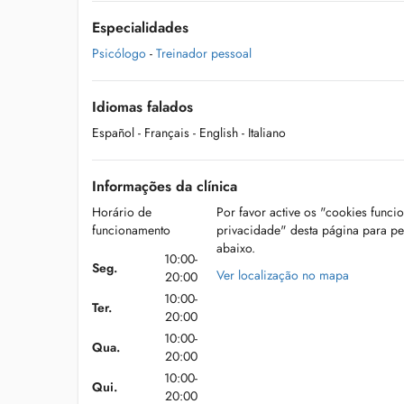
Especialidades
Psicólogo
-
Treinador pessoal
Idiomas falados
Español
- Français
- English
- Italiano
Informações da clínica
Horário de
Por favor active os "cookies funci
funcionamento
privacidade" desta página para p
abaixo.
10:00-
Seg.
Ver localização no mapa
20:00
10:00-
Ter.
20:00
10:00-
Qua.
20:00
10:00-
Qui.
20:00