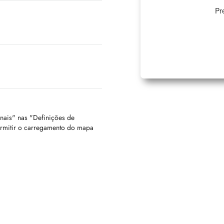
Pr
onais" nas "Definições de
ermitir o carregamento do mapa