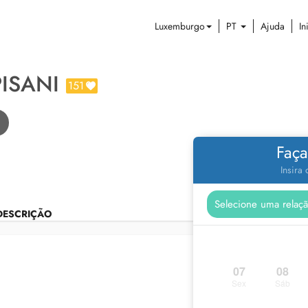
Luxemburgo
PT
Ajuda
In
ISANI
151
Faça
Insira
DESCRIÇÃO
07
08
Sex
Sáb