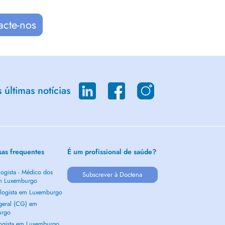
acte-nos
últimas notícias
sas frequentes
É um profissional de saúde?
ogista - Médico dos
Subscrever à Doctena
m Luxemburgo
logista em Luxemburgo
 geral (CG) em
urgo
ogista em Luxemburgo