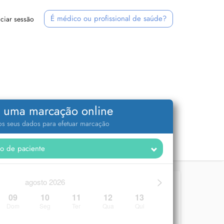
É médico ou profissional de saúde?
iciar sessão
 uma marcação online
 os seus dados para efetuar marcação
>
agosto 2026
09
10
11
12
13
Dom
Seg
Ter
Qua
Qui