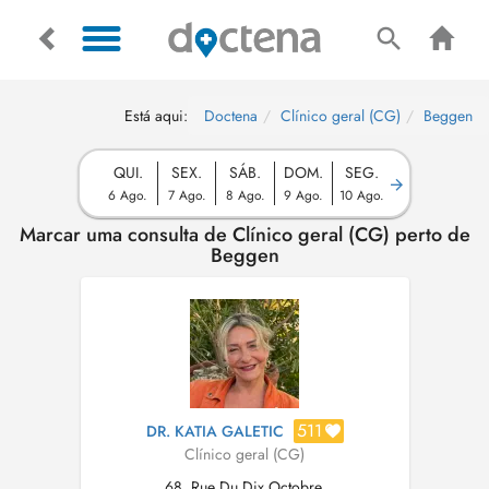
Está aqui:
Doctena
Clínico geral (CG)
Beggen
QUI.
SEX.
SÁB.
DOM.
SEG.
6 Ago.
7 Ago.
8 Ago.
9 Ago.
10 Ago.
Marcar uma consulta de Clínico geral (CG) perto de
Beggen
511
DR. KATIA GALETIC
Clínico geral (CG)
68, Rue Du Dix Octobre,