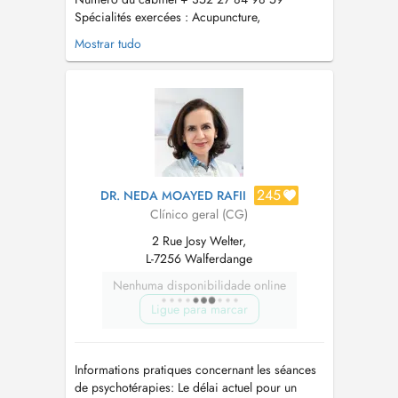
Spécialités exercées : Acupuncture,
Phytotherapie , Complémentation alimentaire
Mostrar tudo
Médecine Traditionnelle Chinoise , Ventouses ,
An Mo , Pharmacopée...
245
DR. NEDA MOAYED RAFII
Clínico geral (CG)
2 Rue Josy Welter,
L-7256 Walferdange
Nenhuma disponibilidade online
Ligue para marcar
Informations pratiques concernant les séances
de psychotérapies: Le délai actuel pour un