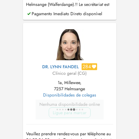
Helmsange (Walferdange).!! Le secrétariat est
ouvert du lundi au vendredi de 7h30 à 11h30 et
Pagamento Imediato Direto disponível
le mercredi de 13h à 17h au +352 26 00 86
33.
284
DR. LYNN FANDEL
Clínico geral (CG)
1a, Millewee,
7257 Helmsange
Disponibilidades de colegas
Nenhuma disponibilidade online
Ligue para marcar
Veuillez prendre rendez-vous par téléphone au