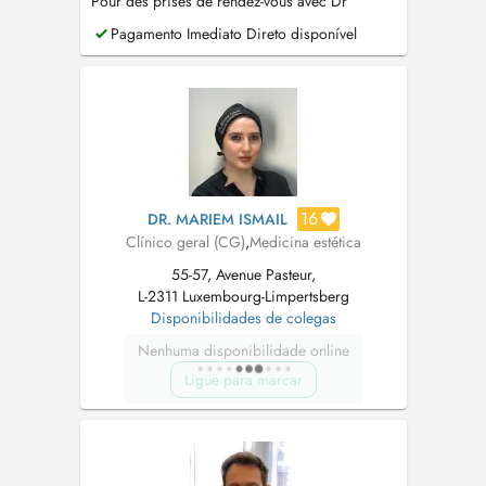
Pour des prises de rendez-vous avec Dr
Farghadani elle-même, veuillez prendre contact
Pagamento Imediato Direto disponível
par mail
ameli@pt.lu
16
DR. MARIEM ISMAIL
Clínico geral (CG)
,
Medicina estética
55-57, Avenue Pasteur,
L-2311 Luxembourg-Limpertsberg
Disponibilidades de colegas
Nenhuma disponibilidade online
Ligue para marcar