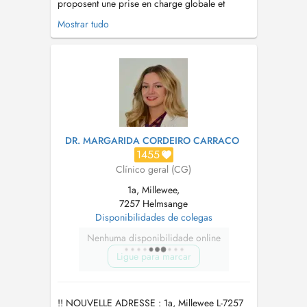
proposent une prise en charge globale et
personnalisée pour le visage et le corps, au
Mostrar tudo
travers de traitements comme de matériel qui
ont prouvés leur efficacités et leur sureté
(hydrafacial, radiofréquence, lasers,
détatouage, cryolipolyse, injections, etc....
DR. MARGARIDA CORDEIRO CARRACO
1455
Clínico geral (CG)
1a, Millewee,
7257 Helmsange
Disponibilidades de colegas
Nenhuma disponibilidade online
Ligue para marcar
!! NOUVELLE ADRESSE : 1a, Millewee L-7257