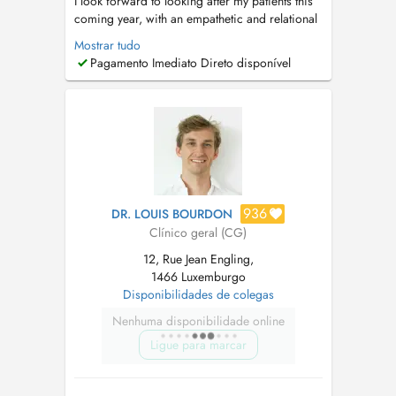
I look forward to looking after my patients this
coming year, with an empathetic and relational
approach. I am keen on evidence-based and
Mostrar tudo
experiential strategies and keep an open mind
Pagamento Imediato Direto disponível
with regards to healing. As your doctor I am
here to help you as much as I can, to help you
cope with all forms of i...
936
DR. LOUIS BOURDON
Clínico geral (CG)
12, Rue Jean Engling,
1466 Luxemburgo
Disponibilidades de colegas
Nenhuma disponibilidade online
Ligue para marcar