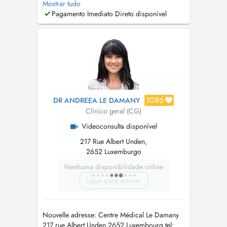
Mostrar tudo
générale, contrôle annuel, bilan de santé,
Pagamento Imediato Direto disponível
vaccination, permis de conduire, certificat
médical, par exemple, dans le cadre d'une
assurance, certificat de sport et d'aptit...
1086
DR ANDREEA LE DAMANY
Clínico geral (CG)
Videoconsulta disponível
217 Rue Albert Unden,
2652 Luxemburgo
Nenhuma disponibilidade online
Ligue para marcar
Nouvelle adresse: Centre Médical Le Damany
217 rue Albert Unden 2652 Luxembourg tel: