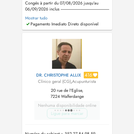
Congés à partir du 07/08/2026 jusqu'au
06/09/2026 inclus ------------------------------------------------------
---------------------------------------------------------------------- Tel: +352
Mostrar tudo
661 471 841 e-mail:
louis-
Pagamento Imediato Direto disponível
bourdon@hotmail.com
Ne réalise pas de
téléconsultation Horaires d'ouvertu...
416
DR. CHRISTOPHE ALLIX
Clínico geral (CG)
,
Acupunturista
20 rue de l'Eglise,
7224 Walferdange
Nenhuma disponibilidade online
Ligue para marcar
Numéro du cabinet + 352 27 84 98 59