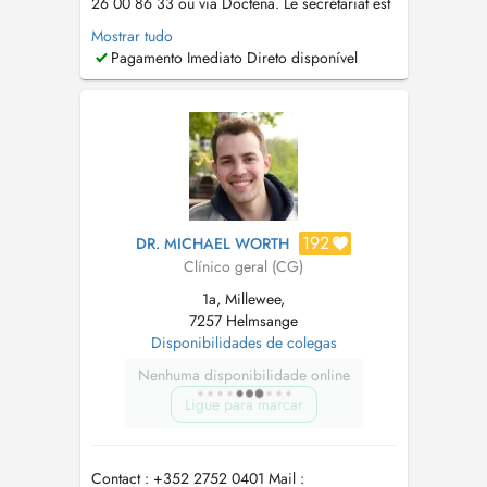
26 00 86 33 ou via Doctena. Le secrétariat est
ouvert du lundi au vendredi de 7h30 à 11h30 et
Mostrar tudo
le mercredi de 13h à 17h au +352 26 00 86
Pagamento Imediato Direto disponível
33. Toutes les disponibilités ne sont pas en
ligne. Chaque jour, des créneaux sont réservés
aux patients habitue...
192
DR. MICHAEL WORTH
Clínico geral (CG)
1a, Millewee,
7257 Helmsange
Disponibilidades de colegas
Nenhuma disponibilidade online
Ligue para marcar
Contact : +352 2752 0401 Mail :