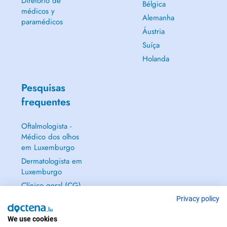
Diretório de
Bélgica
médicos y
Alemanha
paramédicos
Áustria
Suíça
Holanda
Pesquisas
frequentes
Oftalmologista -
Médico dos olhos
em Luxemburgo
Dermatologista em
Luxemburgo
Clínico geral (CG)
em Luxemburgo
Privacy policy
Ginecologista em
We use cookies
Luxemburgo