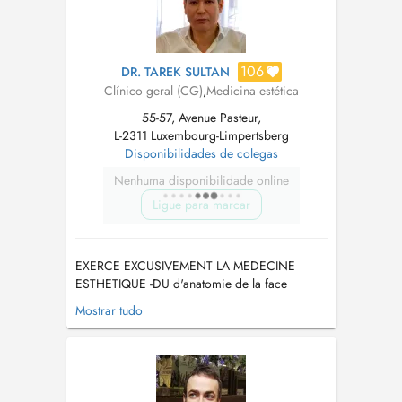
106
DR. TAREK SULTAN
Clínico geral (CG)
,
Medicina estética
55-57, Avenue Pasteur,
L-2311 Luxembourg-Limpertsberg
Disponibilidades de colegas
Nenhuma disponibilidade online
Ligue para marcar
EXERCE EXCUSIVEMENT LA MEDECINE
ESTHETIQUE -DU d'anatomie de la face
appliqué aux techniques d'injections et de
Mostrar tudo
volumétrie -DIU de Dermatologie Esthétique (
lasers ,peelings, injections) -DIU des lasers
médicaux ( Paris Descartes ) -Technique PRP -
Techniques de lifting et restauration de l'o...