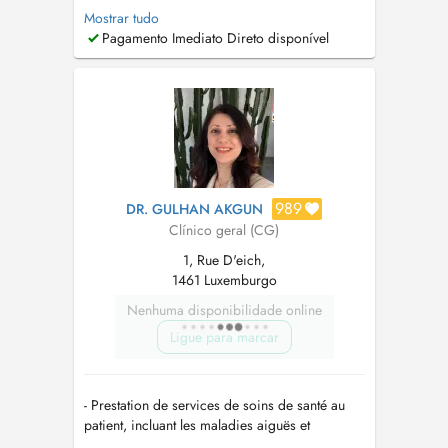
premier rendez-vous de psychothérapie est
Mostrar tudo
d'environ 2 à 3 mois. Merci de bien vouloir
Pagamento Imediato Direto disponível
adresser vos demandes exclusivement par e-
mail, afin de faciliter le suivi des demandes.
TEL: 33 55 56 FAX: 33 52 19 e...
989
DR. GULHAN AKGUN
Clínico geral (CG)
1, Rue D'eich,
1461 Luxemburgo
Nenhuma disponibilidade online
Ligue para marcar
- Prestation de services de soins de santé au
patient, incluant les maladies aiguës et
chroniques. (Consultation de médecine