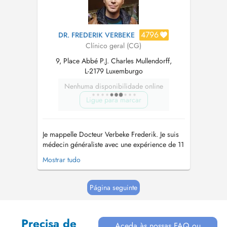
4796
DR. FREDERIK VERBEKE
Clínico geral (CG)
9, Place Abbé P.J. Charles Mullendorff,
L-2179 Luxemburgo
Nenhuma disponibilidade online
Ligue para marcar
Je mappelle Docteur Verbeke Frederik. Je suis
médecin généraliste avec une expérience de 11
ans. Je suis également médecin conseil pour le
Mostrar tudo
European Stability Mechanism. Depuis
septembre 2018, je consulte dans ce cabinet
médical au Luxembourg-Kirchberg à la Place
Página seguinte
Abbé P.J. Charles Mullendorff numéro...
Precisa de
Aceda às nossas FAQ ou