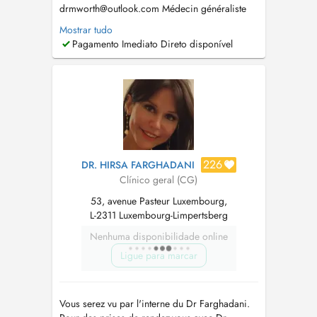
drmworth@outlook.com
Médecin généraliste
depuis octobre 2022. 2022 : Travail de fin
Mostrar tudo
d'études, pour l'obtention de Docteur en
Pagamento Imediato Direto disponível
médecine, sur la création d'une prescription
pour promouvoir l'activité physique au
Luxembourg. 2019 - 2022: Formation de
spécialisation ...
226
DR. HIRSA FARGHADANI
Clínico geral (CG)
53, avenue Pasteur Luxembourg,
L-2311 Luxembourg-Limpertsberg
Nenhuma disponibilidade online
Ligue para marcar
Vous serez vu par l'interne du Dr Farghadani.