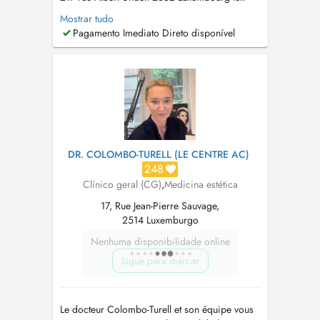
+352 28 51 89 42 Abonnés Orange utiliser:
Mostrar tudo
+352 27 52 17 50 mail:
secretariat@cm-
Pagamento Imediato Direto disponível
ledamany.com
Bonjour cher patient, J'ai le
plaisir de vous accueillir et de vous soigner au
Centre Médical Le Damany Je...
DR. COLOMBO-TURELL (LE CENTRE AC)
248
Clínico geral (CG)
,
Medicina estética
17, Rue Jean-Pierre Sauvage,
2514 Luxemburgo
Nenhuma disponibilidade online
Ligue para marcar
Le docteur Colombo-Turell et son équipe vous