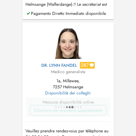
Helmsange (Walferdange).!! Le secrétariat est
ouvert du lundi au vendredi de 7h30 à 11h30 et
Pagamento Diretto Immediato disponibile
le mercredi de 13h à 17h au +352 26 00 86
33.
287
DR. LYNN FANDEL
Medico generalista
1a, Millewee,
7257 Helmsange
Disponibilità dei colleghi
Nessuna disponibilità online
Chiamare per prendere appuntamento
Veuillez prendre rendez-vous par téléphone au