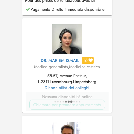
Pour des prises de rendez-vous avec Dr
Farghadani elle-même, veuillez prendre contact
Pagamento Diretto Immediato disponibile
par mail
ameli@pt.lu
16
DR. MARIEM ISMAIL
Medico generalista
,
Medicina estetica
55-57, Avenue Pasteur,
L-2311 Luxembourg-Limpertsberg
Disponibilità dei colleghi
Nessuna disponibilità online
Chiamare per prendere appuntamento