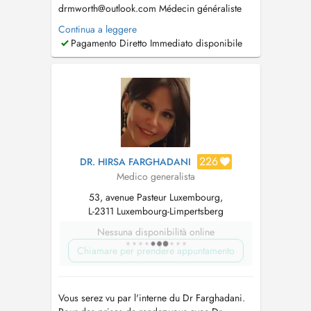
drmworth@outlook.com
Médecin généraliste
depuis octobre 2022. 2022 : Travail de fin
Continua a leggere
d'études, pour l'obtention de Docteur en
Pagamento Diretto Immediato disponibile
médecine, sur la création d'une prescription
pour promouvoir l'activité physique au
Luxembourg. 2019 - 2022: Formation de
spécialisation ...
226
DR. HIRSA FARGHADANI
Medico generalista
53, avenue Pasteur Luxembourg,
L-2311 Luxembourg-Limpertsberg
Nessuna disponibilità online
Chiamare per prendere appuntamento
Vous serez vu par l'interne du Dr Farghadani.