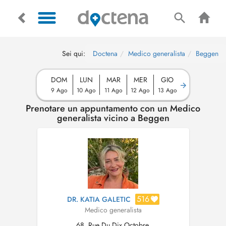
Sei qui:
Doctena
Medico generalista
Beggen
DOM
LUN
MAR
MER
GIO
9 Ago
10 Ago
11 Ago
12 Ago
13 Ago
Prenotare un appuntamento con un Medico
generalista vicino a Beggen
516
DR. KATIA GALETIC
Medico generalista
68, Rue Du Dix Octobre,