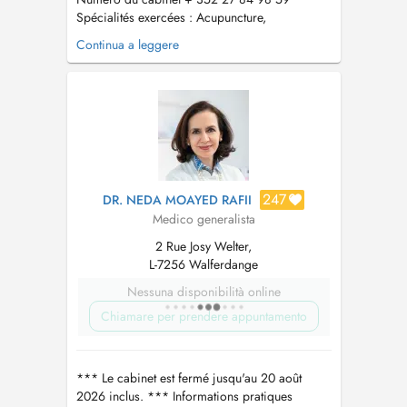
Spécialités exercées : Acupuncture,
Phytotherapie , Complémentation alimentaire
Continua a leggere
Médecine Traditionnelle Chinoise , Ventouses ,
An Mo , Pharmacopée...
247
DR. NEDA MOAYED RAFII
Medico generalista
2 Rue Josy Welter,
L-7256 Walferdange
Nessuna disponibilità online
Chiamare per prendere appuntamento
*** Le cabinet est fermé jusqu'au 20 août
2026 inclus. *** Informations pratiques