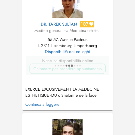
107
DR. TAREK SULTAN
Medico generalista
,
Medicina estetica
55-57, Avenue Pasteur,
L-2311 Luxembourg-Limpertsberg
Disponibilità dei colleghi
Nessuna disponibilità online
Chiamare per prendere appuntamento
EXERCE EXCUSIVEMENT LA MEDECINE
ESTHETIQUE -DU d'anatomie de la face
appliqué aux techniques d'injections et de
Continua a leggere
volumétrie -DIU de Dermatologie Esthétique (
lasers ,peelings, injections) -DIU des lasers
médicaux ( Paris Descartes ) -Technique PRP -
Techniques de lifting et restauration de l'o...