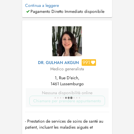
concernant les séances de psychotérapies: Le
Continua a leggere
délai actuel pour un premier rendez-vous de
Pagamento Diretto Immediato disponibile
psychothérapie est d'environ 2 à 3 mois. Merci
de bien vouloir adresser vos demandes
exclusivement par e-mail, afin de facil...
991
DR. GULHAN AKGUN
Medico generalista
1, Rue D'eich,
1461 Lussemburgo
Nessuna disponibilità online
Chiamare per prendere appuntamento
- Prestation de services de soins de santé au
patient, incluant les maladies aiguës et
chroniques. (Consultation de médecine