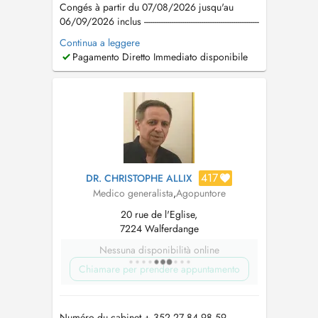
Congés à partir du 07/08/2026 jusqu'au
06/09/2026 inclus ------------------------------------------------------
---------------------------------------------------------------------- Tel: +352
Continua a leggere
661 471 841 e-mail:
louis-
Pagamento Diretto Immediato disponibile
bourdon@hotmail.com
Ne réalise pas de
téléconsultation Horaires d'ouvertu...
417
DR. CHRISTOPHE ALLIX
Medico generalista
,
Agopuntore
20 rue de l'Eglise,
7224 Walferdange
Nessuna disponibilità online
Chiamare per prendere appuntamento
Numéro du cabinet + 352 27 84 98 59