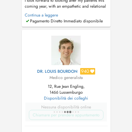
I look forward to looking after my patients this
coming year, with an empathetic and relational
approach. I am keen on evidence-based and
Continua a leggere
experiential strategies and keep an open mind
Pagamento Diretto Immediato disponibile
with regards to healing. As your doctor I am
here to help you as much as I can, to help you
cope with all forms of i...
940
DR. LOUIS BOURDON
Medico generalista
12, Rue Jean Engling,
1466 Lussemburgo
Disponibilità dei colleghi
Nessuna disponibilità online
Chiamare per prendere appuntamento