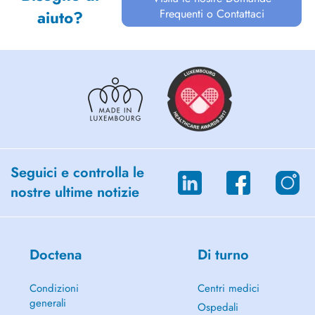
Frequenti o Contattaci
aiuto?
Seguici e controlla le
nostre ultime notizie
Doctena
Di turno
Condizioni
Centri medici
generali
Ospedali