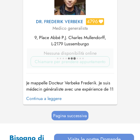
4796
DR. FREDERIK VERBEKE
Medico generalista
9, Place Abbé P.J. Charles Mullendorff,
L-2179 Lussemburgo
Nessuna disponibilità online
Chiamare per prendere appuntamento
Je mappelle Docteur Verbeke Frederik. Je suis
médecin généraliste avec une expérience de 11
ans. Je suis également médecin conseil pour le
Continua a leggere
European Stability Mechanism. Depuis
septembre 2018, je consulte dans ce cabinet
médical au Luxembourg-Kirchberg à la Place
Pagina successiva
Abbé P.J. Charles Mullendorff numéro...
Bisogno di
Visita le nostre Domande