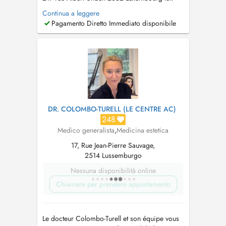
+352 28 51 89 42 Abonnés Orange utiliser:
Continua a leggere
+352 27 52 17 50 mail:
secretariat@cm-
Pagamento Diretto Immediato disponibile
ledamany.com
Bonjour cher patient, J'ai le
plaisir de vous accueillir et de vous soigner au
Centre Médical Le Damany Je...
DR. COLOMBO-TURELL (LE CENTRE AC)
248
Medico generalista
,
Medicina estetica
17, Rue Jean-Pierre Sauvage,
2514 Lussemburgo
Nessuna disponibilità online
Chiamare per prendere appuntamento
Le docteur Colombo-Turell et son équipe vous