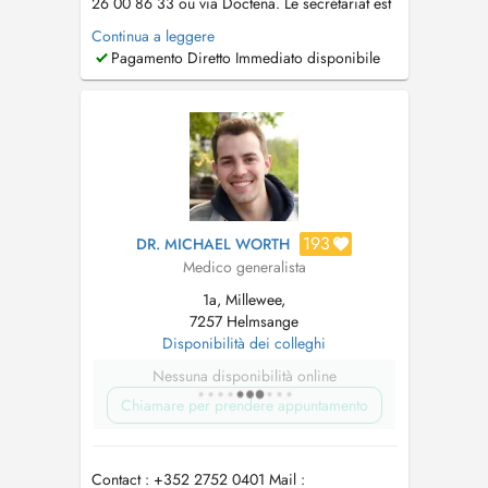
26 00 86 33 ou via Doctena. Le secrétariat est
ouvert du lundi au vendredi de 7h30 à 11h30 et
Continua a leggere
le mercredi de 13h à 17h au +352 26 00 86
Pagamento Diretto Immediato disponibile
33. Toutes les disponibilités ne sont pas en
ligne. Chaque jour, des créneaux sont réservés
aux patients habitue...
193
DR. MICHAEL WORTH
Medico generalista
1a, Millewee,
7257 Helmsange
Disponibilità dei colleghi
Nessuna disponibilità online
Chiamare per prendere appuntamento
Contact : +352 2752 0401 Mail :