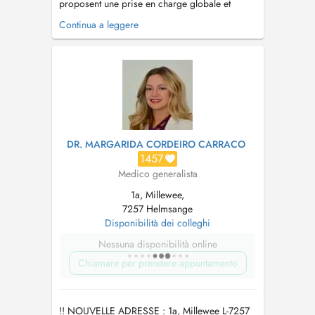
proposent une prise en charge globale et
personnalisée pour le visage et le corps, au
Continua a leggere
travers de traitements comme de matériel qui
ont prouvés leur efficacités et leur sureté
(hydrafacial, radiofréquence, lasers,
détatouage, cryolipolyse, injections, etc....
DR. MARGARIDA CORDEIRO CARRACO
1457
Medico generalista
1a, Millewee,
7257 Helmsange
Disponibilità dei colleghi
Nessuna disponibilità online
Chiamare per prendere appuntamento
!! NOUVELLE ADRESSE : 1a, Millewee L-7257