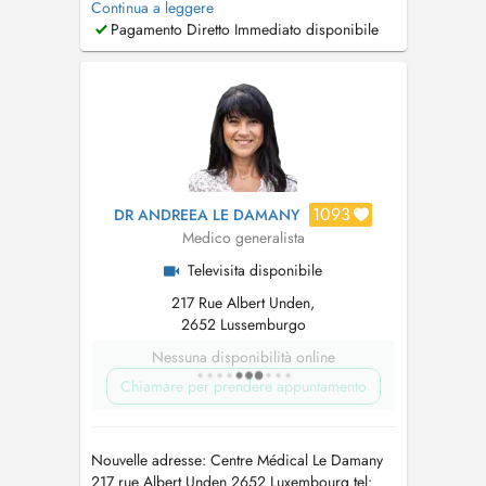
Continua a leggere
générale, contrôle annuel, bilan de santé,
Pagamento Diretto Immediato disponibile
vaccination, permis de conduire, certificat
médical, par exemple, dans le cadre d'une
assurance, certificat de sport et d'aptit...
1093
DR ANDREEA LE DAMANY
Medico generalista
Televisita disponibile
217 Rue Albert Unden,
2652 Lussemburgo
Nessuna disponibilità online
Chiamare per prendere appuntamento
Nouvelle adresse: Centre Médical Le Damany
217 rue Albert Unden 2652 Luxembourg tel: