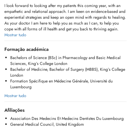
I look forward to looking after my patients this coming year, with an
empathetic and relational approach. I am keen on evidence-based and
experiential strategies and keep an open mind with regards to healing.
As your doctor I am here to help you as much as I can, to help you
cope with all forms of ill health and get you back to thriving again.
My medical training is from Kings College London with General
Mostrar tudo
Practice Specialty training from the University of Luxembourg.
I have been working at the Emergency department of the Centre
Formação académica
Hospitalier Luxembourg for the last 6 years.
Bachelors of Science (BSc) in Pharmacology and Basic Medical
I offer care for acute conditions for adults and children from the age
Sciences, King’s College London
of 2 years. We also offer follow up for chronic conditions. We have
Bachelor of Medicine, Bachelor of Surgery (MBBS), King’s College
facilities for wound management, suturing, abscess incision, ECG and
London
24-hour blood pressure monitoring.
Formation Spécifique en Médecine Générale, Université du
For queries, the practice is contactable during opening hours on
Luxembourg
telephone number 26545020 (or fax number 26545090) and e-mail
inquiries are answered within 48 hours on
Mostrar tudo
drsharaf_madiha@proton.me
.
Afiliações
Je me réjouis de prendre soin de mes patients cette année, avec une
approche empathique et relationnelle. Je privilégie les stratégies
Association Des Medecins Et Medecins Dentistes Du Luxembourg
fondées sur des preuves et l'expérience, et je garde l'esprit ouvert en
General Medical Council, United Kingdom
matière de guérison. En tant que votre médecin, je suis là pour vous