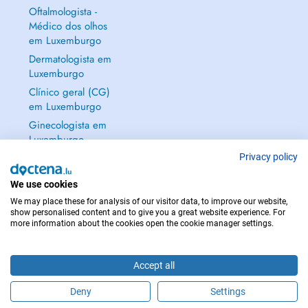
Oftalmologista -
Médico dos olhos
em Luxemburgo
Dermatologista em
Luxemburgo
Clínico geral (CG)
em Luxemburgo
Ginecologista em
Luxemburgo
Mostrar tudo →
Privacy policy
We use cookies
We may place these for analysis of our visitor data, to improve our website,
show personalised content and to give you a great website experience. For
more information about the cookies open the cookie manager settings.
EM CASO DE EMERGÊNCIA, CONTACTE : 112
Copyright © 2026 - DOCTENA S.A. 42, Rue de la Vallée, L-2661 Luxembourg
Accept all
Deny
Settings
Faça uma marcação online