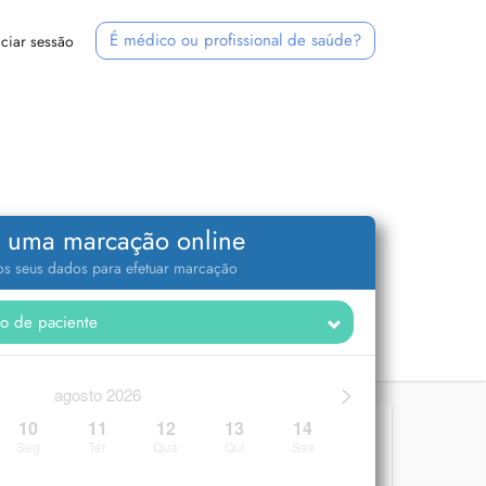
É médico ou profissional de saúde?
iciar sessão
 uma marcação online
 os seus dados para efetuar marcação
>
agosto 2026
10
11
12
13
14
Seg
Ter
Qua
Qui
Sex