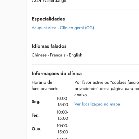
7224 Walferdange
Especialidades
Acupunturista
-
Clínico geral (CG)
Idiomas falados
Chinese
- Français
- English
Informações da clínica
Horário de
Por favor active os "cookies funci
funcionamento
privacidade" desta página para p
abaixo.
10:00-
Seg.
Ver localização no mapa
15:00
10:00-
Ter.
15:00
10:00-
Qua.
15:00