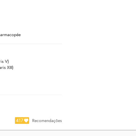
Pharmacopée
is V)
is XIII)
417
Recomendações