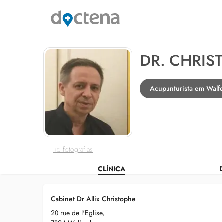
DR. CHRIS
Acupunturista em Walf
+5 fotografias
CLÍNICA
Cabinet Dr Allix Christophe
20 rue de l'Eglise,