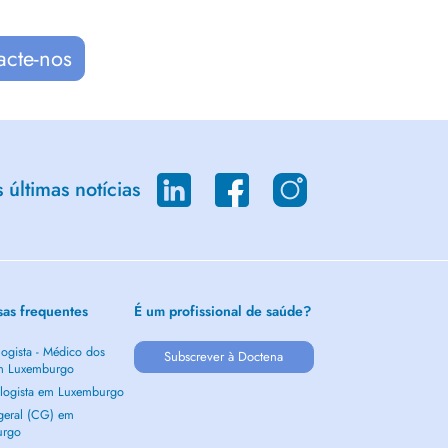
acte-nos
últimas notícias
sas frequentes
É um profissional de saúde?
ogista - Médico dos
Subscrever à Doctena
m Luxemburgo
logista em Luxemburgo
 geral (CG) em
urgo