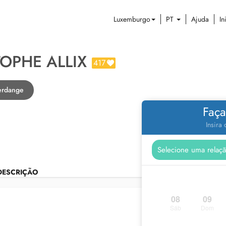
Luxemburgo
PT
Ajuda
In
TOPHE ALLIX
417
erdange
Faça
Insira
DESCRIÇÃO
08
09
Sáb
Dom