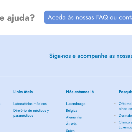
de ajuda?
Aceda às nossas FAQ ou cont
Siga-nos e acompanhe as nossas 
Links úteis
Nós estamos lá
Pesqui
o
Laboratórios médicos
Luxemburgo
Oftalmol
olhos e
Diretório de médicos y
Bélgica
paramédicos
Dermato
Alemanha
Clínico
Áustria
Luxemb
Suíça