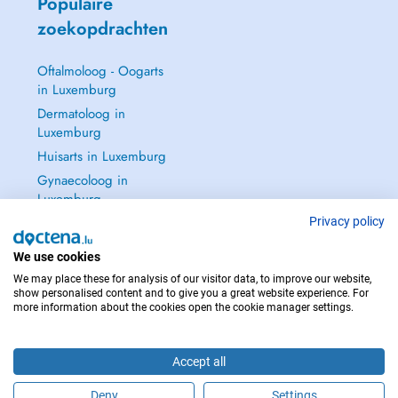
Populaire
zoekopdrachten
Oftalmoloog - Oogarts
in Luxemburg
Dermatoloog in
Luxemburg
Huisarts in Luxemburg
Gynaecoloog in
Luxemburg
Zie alle →
Privacy policy
We use cookies
We may place these for analysis of our visitor data, to improve our website,
show personalised content and to give you a great website experience. For
more information about the cookies open the cookie manager settings.
NEEM IN GEVAL VAN NOOD CONTACT OP MET : 112
Copyright © 2026 - DOCTENA S.A. 42, Rue de la Vallée, L-2661 Luxembourg
Accept all
Deny
Settings