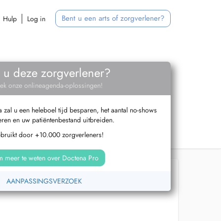
Bent u een arts of zorgverlener?
Hulp
Log in
 u deze zorgverlener?
ek onze onlineagenda-oplossingen!
zal u een heleboel tijd besparen, het aantal no-shows
ren en uw patiëntenbestand uitbreiden.
ebruikt door +10.000 zorgverleners!
 meer te weten over Doctena Pro
AANPASSINGSVERZOEK