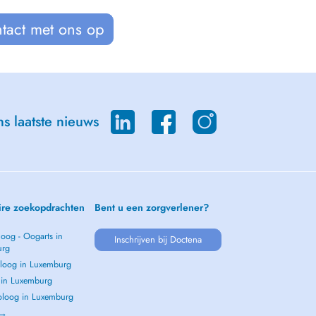
tact met ons op
s laatste nieuws
ire zoekopdrachten
Bent u een zorgverlener?
oog - Oogarts in
Inschrijven bij Doctena
urg
loog in Luxemburg
s in Luxemburg
loog in Luxemburg
 →