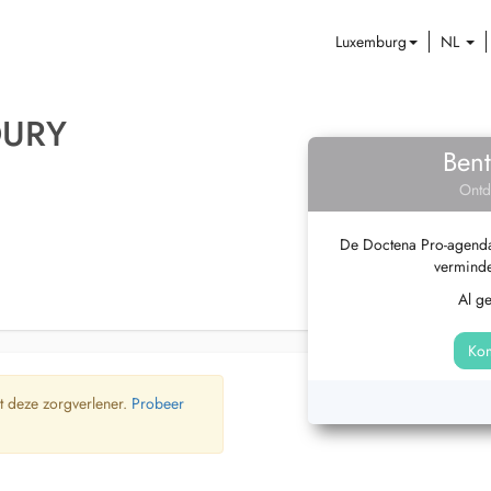
Luxemburg
NL
OURY
Bent
Ontd
De Doctena Pro-agenda 
verminde
Al g
Kom
t deze zorgverlener.
Probeer