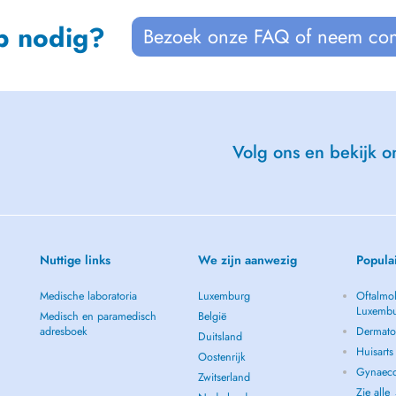
p nodig?
Bezoek onze FAQ of neem con
Volg ons en bekijk on
Nuttige links
We zijn aanwezig
Popula
Medische laboratoria
Luxemburg
Oftalmol
Luxemb
Medisch en paramedisch
België
adresboek
Dermato
Duitsland
Huisart
Oostenrijk
Gynaeco
Zwitserland
Zie alle