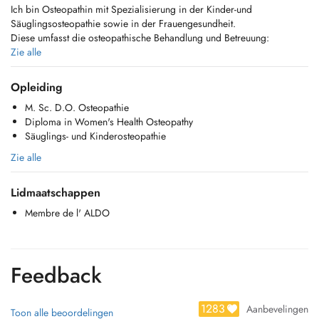
Ich bin Osteopathin mit Spezialisierung in der Kinder-und
Säuglingsosteopathie sowie in der Frauengesundheit.
Diese umfasst die osteopathische Behandlung und Betreuung:
-bei gynäkologischen Problemen
Zie alle
-in der Schwangerschaft,
-Postpartum/Wochenbett,
Opleiding
-bei unerfülltem Kinderwunsch,
M. Sc. D.O. Osteopathie
- während einer Kinderwunschbehandlung.
Diploma in Women's Health Osteopathy
Säuglings- und Kinderosteopathie
Zie alle
Lidmaatschappen
Membre de l' ALDO
Feedback
1283
Aanbevelingen
Toon alle beoordelingen