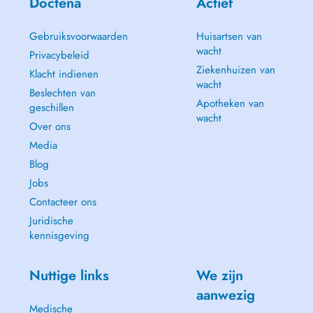
Doctena
Actief
Gebruiksvoorwaarden
Huisartsen van
wacht
Privacybeleid
Ziekenhuizen van
Klacht indienen
wacht
Beslechten van
Apotheken van
geschillen
wacht
Over ons
Media
Blog
Jobs
Contacteer ons
Juridische
kennisgeving
Nuttige links
We zijn
aanwezig
Medische