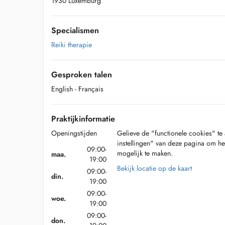
1930 Luxemburg
Specialismen
Reiki therapie
Gesproken talen
English
- Français
Praktijkinformatie
Openingstijden
Gelieve de "functionele cookies" te 
instellingen" van deze pagina om he
09:00-
mogelijk te maken.
maa.
19:00
Bekijk locatie op de kaart
09:00-
din.
19:00
09:00-
woe.
19:00
09:00-
don.