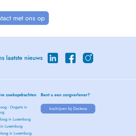
tact met ons op
s laatste nieuws
ire zoekopdrachten
Bent u een zorgverlener?
oog - Oogarts in
Inschrijven bij Doctena
urg
loog in Luxemburg
s in Luxemburg
loog in Luxemburg