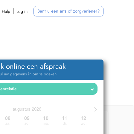
Bent u een arts of zorgverlener?
Hulp
Log in
k online een afspraak
ul uw gegevens in om te boeken
>
augustus 2026
08
09
10
11
12
za.
zo.
ma.
di.
wo.