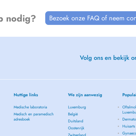
p nodig?
Bezoek onze FAQ of neem con
Volg ons en bekijk on
Nuttige links
We zijn aanwezig
Popula
Medische laboratoria
Luxemburg
Oftalmol
Luxemb
Medisch en paramedisch
België
adresboek
Dermato
Duitsland
Huisart
Oostenrijk
Gynaeco
Zwitserland