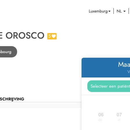
Luxemburg
NL
IE OROSCO
5
mbourg
Maa
V
SCHRIJVING
06
07
do.
vr.