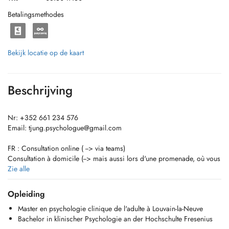
Betalingsmethodes
Bekijk locatie op de kaart
Beschrijving
Nr: +352 661 234 576
Email:
tjung.psychologue@gmail.com
FR : Consultation online ( --> via teams)
Consultation à domicile (--> mais aussi lors d'une promenade, où vous
souhaitez etc.)
Zie alle
Lux : Online Konsultatiounen ( --> via Teams )
Konsultatiounen à domicile (--> awer och wärend engem
Opleiding
Spadséiergang, wou och ëmmer Dir wëllt, asw.))
Master en psychologie clinique de l'adulte à Louvain-la-Neuve
DE : Online-Beratung ( --> via teams )
Bachelor in klinischer Psychologie an der Hochschulte Fresenius
Hausbesuche (--> aber auch bei einem Spaziergang, wo immer Sie