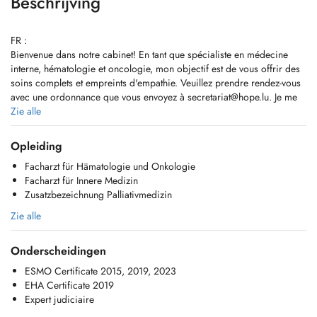
Beschrijving
FR :
Bienvenue dans notre cabinet! En tant que spécialiste en médecine
interne, hématologie et oncologie, mon objectif est de vous offrir des
soins complets et empreints d'empathie. Veuillez prendre rendez-vous
avec une ordonnance que vous envoyez à
secretariat@hope.lu
. Je me
réjouis de faire votre connaissance.
Zie alle
EN :
Opleiding
Welcome to our practice! As a specialist in internal medicine,
Facharzt für Hämatologie und Onkologie
hematology, and oncology, my goal is to provide you with
Facharzt für Innere Medizin
comprehensive and compassionate care. Please schedule an
Zusatzbezeichnung Palliativmedizin
appointment with a referral you sentd to
secretariat@hope.lu
. I look
forward to meeting you.
Zie alle
DE :
Onderscheidingen
Herzlich willkommen in unserer Praxis! Als Facharzt für Innere
Medizin, Hämatologie und Onkologie ist es mein Ziel, Ihnen eine
ESMO Certificate 2015, 2019, 2023
umfassende und einfühlsame Betreuung zu bieten. Bitte vereinbaren
EHA Certificate 2019
Sie einen Termin mit Überweisung welchen Sie an
secretariat@hope.lu
Expert judiciaire
senden. ich freue mich darauf, Sie persönlich kennenzulernen.