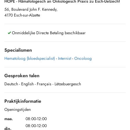
HOPE - Hämatologesch an Onkologesch Praxis zu Esch-Uelzecht
56, Boulevard John F. Kennedy,
4170 Esch-sur-Alzette
Onmiddelijke Directe Betaling beschikbaar
Specialismen
Hematoloog (bloedspecialist)
-
Internist
-
Oncoloog
Gesproken talen
Deutsch
- English
- Français
- Lëtzebuergesch
Praktijkinformatie
Openingstijden
maa.
08:00-12:00
08:00-12:00
din.