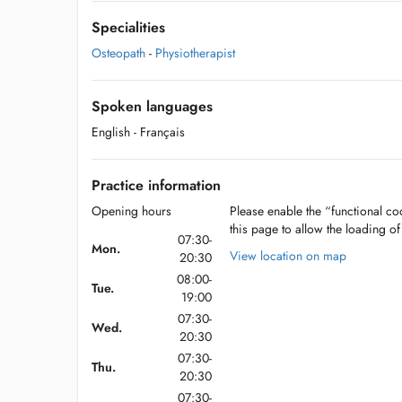
Specialities
Osteopath
-
Physiotherapist
Spoken languages
English
- Français
Practice information
Opening hours
Please enable the “functional coo
this page to allow the loading o
07:30-
Mon.
View location on map
20:30
08:00-
Tue.
19:00
07:30-
Wed.
20:30
07:30-
Thu.
20:30
07:30-