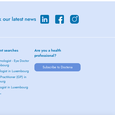
 our latest news
nt searches
Are you a health
professional?
mologist - Eye Doctor
mbourg
Subscribe to Doctena
logist in Luxembourg
Practitioner (GP) in
ourg
ogist in Luxembourg
 →