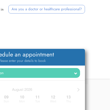
Are you a doctor or healthcare professional?
 in
edule an appointment
lease enter your details to book
>
August 2026
09
10
11
12
13
Sun
Mon
Tue
Wed
Thu