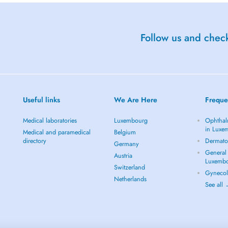
Follow us and check
Useful links
We Are Here
Freque
Medical laboratories
Luxembourg
Ophthal
in Luxe
Medical and paramedical
Belgium
directory
Dermato
Germany
General 
Austria
Luxemb
Switzerland
Gynecol
Netherlands
See all