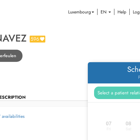
Luxembourg
EN
Help
Log
NAVEZ
596
derfeulen
Sch
P
ESCRIPTION
availabilities
07
08
Fri
Sat