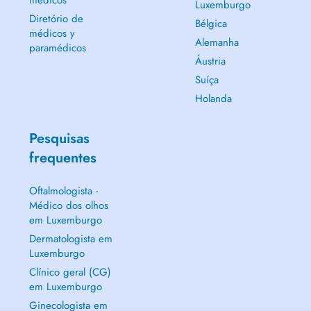
médicos
Luxemburgo
Diretório de
Bélgica
médicos y
Alemanha
paramédicos
Áustria
Suíça
Holanda
Pesquisas
frequentes
Oftalmologista -
Médico dos olhos
em Luxemburgo
Dermatologista em
Luxemburgo
Clínico geral (CG)
em Luxemburgo
Ginecologista em