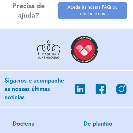
Au moment de votre prise de rendez-vous, pour plus de facilité,
Precisa de
Aceda às nossas FAQ ou
veuillez s'il vous plaît fixer plusieurs dates à l'avance. Merci.
contacte-nos
ajuda?
Tél Lux : 00352 661 362 327 - Tél Bel : 0032 495 70 61 71
Mail :
quentin-navez@outlook.fr
Au plaisir de vous rencontrer.
Siga-nos e acompanhe
as nossas últimas
notícias
Doctena
De plantão