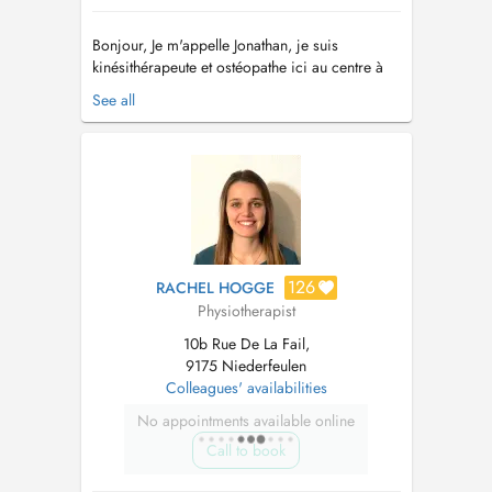
Bonjour, Je m'appelle Jonathan, je suis
kinésithérapeute et ostéopathe ici au centre à
Feulen. Voilà déjà 10 ans que je travaille au
See all
Luxembourg comme kinésithérapeute puis
comme ostéopathe. Passionné par mon travail,
je ne cesse de me former depuis la fin de mes
études en 2013. J'ai enchainé a...
126
RACHEL HOGGE
Physiotherapist
10b Rue De La Fail,
9175 Niederfeulen
Colleagues' availabilities
No appointments available online
Call to book