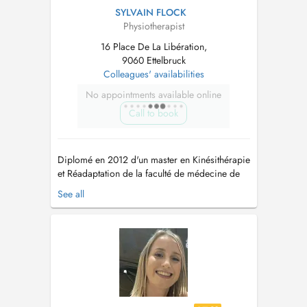
SYLVAIN FLOCK
Physiotherapist
16 Place De La Libération,
9060 Ettelbruck
Colleagues' availabilities
No appointments available online
Call to book
Diplomé en 2012 d'un master en Kinésithérapie
et Réadaptation de la faculté de médecine de
l'Université de Liège (Belgique), je me suis
See all
spécialisé en 2015 au sein du même
établissement en tant que Thérapeute Manuel
Orthopédique (IFOMPT). Cela fait désormais
13 ans que je pratique au Luxembourg et...