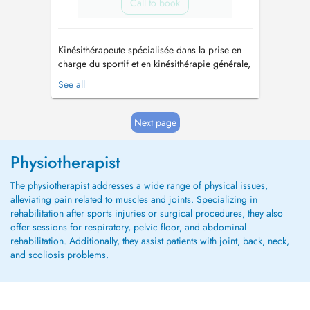
Call to book
Kinésithérapeute spécialisée dans la prise en
charge du sportif et en kinésithérapie générale,
je vous accompagne avec une approche
See all
personnalisée, adaptée à vos objectifs et à
votre mode de vie. Mon objectif est de vous
aider à retrouver vos capacités, à soulager vos
Next page
douleurs et à reprendre vos acti...
Physiotherapist
The physiotherapist addresses a wide range of physical issues,
alleviating pain related to muscles and joints. Specializing in
rehabilitation after sports injuries or surgical procedures, they also
offer sessions for respiratory, pelvic floor, and abdominal
rehabilitation. Additionally, they assist patients with joint, back, neck,
and scoliosis problems.