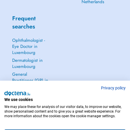
Netherlands
Frequent
searches
Ophthalmologist -
Eye Doctor in
Luxembourg
Dermatologist in
Luxembourg
General
Practitioner (GP) in
Luxembourg
Privacy policy
Gynecologist in
We use cookies
Luxembourg
We may place these for analysis of our visitor data, to improve our website,
See all →
show personalised content and to give you a great website experience. For
more information about the cookies open the cookie manager settings.