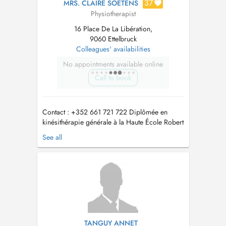
37
MRS. CLAIRE SOETENS
Physiotherapist
16 Place De La Libération,
9060 Ettelbruck
Colleagues' availabilities
No appointments available online
Call to book
Contact : +352 661 721 722 Diplômée en
kinésithérapie générale à la Haute École Robert
Schuman, je suis formée en kinésithérapie
See all
périnéale (uro-gynécologique), rééducation
abdomino-pelvienne et périnatale. Voici mes
domaines de prise en charge: - Kiné générale -
Rééducation uro-gynécologiq...
TANGUY ANNET