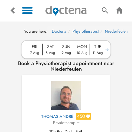
You are here:
Doctena
Physiotherapist
Niederfeulen
FRI
SAT
SUN
MON
TUE
7 Aug
8 Aug
9 Aug
10 Aug
11 Aug
Book a Physiotherapist appointment near
Niederfeulen
450
THOMAS ANDRÉ
Physiotherapist
10b Rue De La Fail,