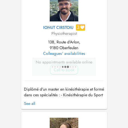
3
IONUT CIRSTOIU
Physiotherapist
13B, Route d'Arlon,
9180 Oberfeulen
Colleagues' availabilities
No appointments available online
Call to book
Diplômé d'un master en kinésithérapie et formé
dans ces spécialités : - Kinésithérapie du Sport
et Thérapeute Manuel -> Réathlétisation / Post-
See all
opératoire / Rééducation sportive -> Thérapie
manuelle de la hanche, genou, cheville, colonne
vertébrale, épaule, coude, poignet. -
Kinésithérapie ve...