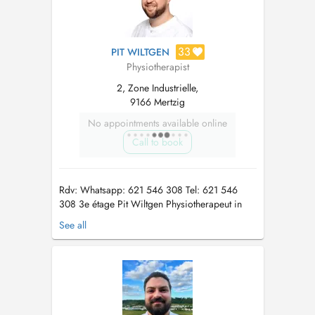
33
PIT WILTGEN
Physiotherapist
2, Zone Industrielle,
9166 Mertzig
No appointments available online
Call to book
Rdv: Whatsapp: 621 546 308 Tel: 621 546
308 3e étage Pit Wiltgen Physiotherapeut in
Mertzig | Manuelle Therapie, CMD, Dry
See all
Needling & Kinesiotaping Pit Wiltgen ist
erfahrener Physiotherapeut in Mertzig
(Luxemburg) und spezialisiert auf die
Behandlung von Schmerzen, muskulären
Dysbalancen un...