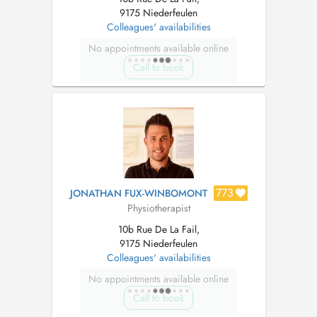
9175 Niederfeulen
Colleagues' availabilities
No appointments available online
Call to book
773
JONATHAN FUX-WINBOMONT
Physiotherapist
10b Rue De La Fail,
9175 Niederfeulen
Colleagues' availabilities
No appointments available online
Call to book