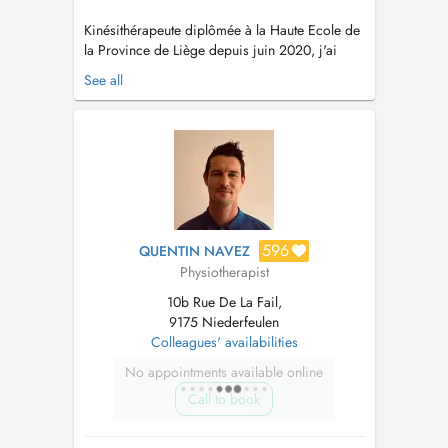
Kinésithérapeute diplômée à la Haute Ecole de
la Province de Liège depuis juin 2020, j'ai
travaillé pendant 3 ans à l'ile de la Réunion
See all
ainsi qu'une année en France. Je débute mon
activité au Luxembourg dans le centre de
kinésithérapie Fux-Winbomont. Formée sur
l'épaule, la lombalgie, les ne...
596
QUENTIN NAVEZ
Physiotherapist
10b Rue De La Fail,
9175 Niederfeulen
Colleagues' availabilities
No appointments available online
Call to book