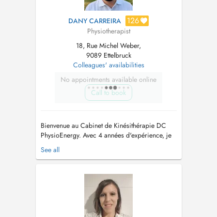
126
DANY CARREIRA
Physiotherapist
18, Rue Michel Weber,
9089 Ettelbruck
Colleagues' availabilities
No appointments available online
Call to book
Bienvenue au Cabinet de Kinésithérapie DC
PhysioEnergy. Avec 4 années d'expérience, je
suis passionné par l'idée d'unir la
See all
kinésithérapie moderne à des thérapies
alternatives pour revitaliser le corps, l'esprit et
l'âme. Ma philosophie de soins est centrée sur
lindividu : chaque patient bénéfici...