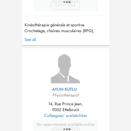
Call to book
Kinésithérapie générale et sportive.
Crochetage, chaînes musculaires (RPG),
kinesiotaping, thérapie manuelle, drainage
See all
lymphatique manuel, kiné respiratoire, thérapie
crânio-sacrée....
AYLIN KUTLU
Physiotherapist
14, Rue Prince Jean,
9052 Ettelbruck
Colleagues' availabilities
No appointments available online