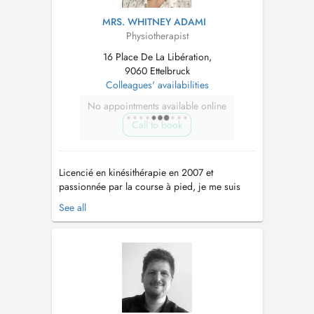
MRS. WHITNEY ADAMI
Physiotherapist
16 Place De La Libération,
9060 Ettelbruck
Colleagues' availabilities
No appointments available online
Call to book
Licencié en kinésithérapie en 2007 et
passionnée par la course à pied, je me suis
spécialisée en kinésithérapie du sport. Voulant
See all
aller plus loin dans mes traitements en prenant
le corps dans sa globalité, je me suis dirigée
vers lostéopathie. Je me suis formée à
lInternational Academy of Osteopa...