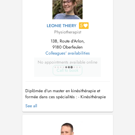
5
LEONIE THIERY
Physiotherapist
13B, Route d'Arlon,
9180 Oberfeulen
Colleagues' availabilities
No appointments available online
Call to book
Diplômée d'un master en kinésithérapie et
formée dans ces spécialités : - Kinésithérapie
vestibulaire -> Trouble de l'équilibre /
See all
Migraines / Vertiges - Drainage lymphatique
manuel -> Œdème / Membre(s) gonflé(s) /
Sensation de lourdeur dans le(s) membre(s) -
Méthode McKenzie -> Douleurs...