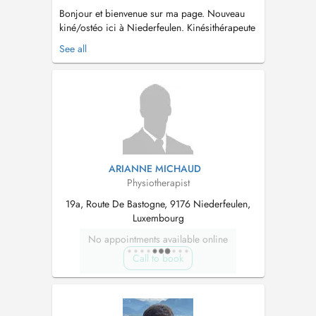
Bonjour et bienvenue sur ma page. Nouveau
kiné/ostéo ici à Niederfeulen. Kinésithérapeute
de formation, j'ai obtenu mon Master en
See all
kinésithérapie en 2013 à Liège (Haute école
André Vésale, Belgique). Depuis, j'ai également
obtenu le titre d'ostéopathe D.O en 2021 à
l'International Academy of...
ARIANNE MICHAUD
Physiotherapist
19a, Route De Bastogne, 9176 Niederfeulen,
Luxembourg
No appointments available online
Call to book