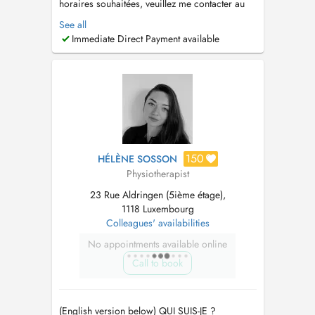
horaires souhaitées, veuillez me contacter au
(+352) 661 214 793
See all
____________________________________________________
Immediate Direct Payment available
If you can't find any availability at the times you
require, please contact me on (+352) 661 214
793...
150
HÉLÈNE SOSSON
Physiotherapist
23 Rue Aldringen (5ième étage),
1118 Luxembourg
Colleagues' availabilities
No appointments available online
Call to book
(English version below) QUI SUIS-JE ?