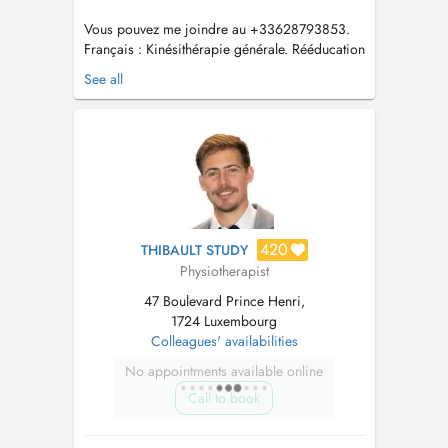
Vous pouvez me joindre au +33628793853.
Français : Kinésithérapie générale. Rééducation
Pelvi-périnéale. Bilan fonctionnel. Traitement et
See all
rééducation des pathologies orthopédiques,
neurologiques et cardio-respiratoires.
Pathologies du sportif Traitement du dos
(lombalgie, scoliose) Rééd...
420
THIBAULT STUDY
Physiotherapist
47 Boulevard Prince Henri,
1724 Luxembourg
Colleagues' availabilities
No appointments available online
Call to book