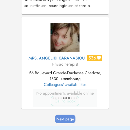
squelettiques, neurologiques et cardio-
respiratoires chez l'adulte et l'enfant.
536
MRS. ANGELIKI KARANASIOU
Physiotherapist
56 Boulevard Grande-Duchesse Charlotte,
1330 Luxembourg
Colleagues' availabilities
No appointments available online
Call to book
Next page