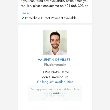
If you can't find any availability at the times you
require, please contact me on 621 668 393 or
per mail
kinesitherapie.stein@gmail.com
. Si
See all
vous ne trouvez pas de disponibilités aux
Immediate Direct Payment available
horaires souhaitées, veuillez me contacter au
621 668 393 ou via mail
kinesitherapie.stein@gmail.com
. Wenn Si...
VALENTIN DEVILLET
Physiotherapist
31 Rue Notre-Dame,
2240 Luxembourg
Colleagues' availabilities
No appointments available online
Call to book