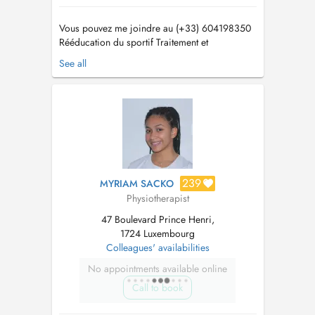
Vous pouvez me joindre au (+33) 604198350
Rééducation du sportif Traitement et
rééducation orthopédique Thérapie manuelle
See all
Rééducation post-opératoire Drainage
Lymphatique Traitements Triggerpoints Autre
spécialité : Sports de combat Le
kinésithérapeute est le praticien du mouvement.
Il s...
239
MYRIAM SACKO
Physiotherapist
47 Boulevard Prince Henri,
1724 Luxembourg
Colleagues' availabilities
No appointments available online
Call to book