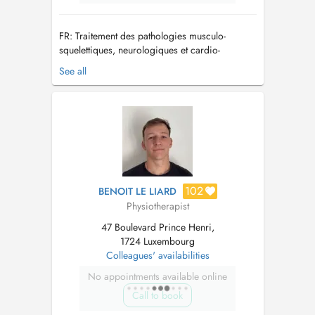
FR: Traitement des pathologies musculo-
squelettiques, neurologiques et cardio-
respiratoires. Thérapie Manuelle. Bilan
See all
fonctionnel et diagnostique. Thérapie par
ondes de choc et ondes vibratoires. Drainage
lymphatique. Traitement des pathologies du
nourrisson et de l'enfant. Rééducation vest...
102
BENOIT LE LIARD
Physiotherapist
47 Boulevard Prince Henri,
1724 Luxembourg
Colleagues' availabilities
No appointments available online
Call to book