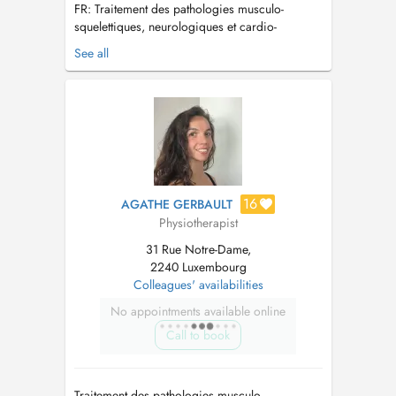
FR: Traitement des pathologies musculo-
squelettiques, neurologiques et cardio-
respiratoires. Thérapie Manuelle. Bilan
See all
fonctionnel et diagnostique. Thérapie par
ondes de choc et ondes vibratoires. Drainage
lymphatique. Traitement des pathologies du
nourrisson et de l'enfant. Rééducation vest...
16
AGATHE GERBAULT
Physiotherapist
31 Rue Notre-Dame,
2240 Luxembourg
Colleagues' availabilities
No appointments available online
Call to book
Traitement des pathologies musculo-