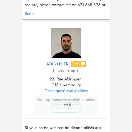
require, please contact me on 621 668 393 or
kine@aldringen.lu
. Appointments cancelled less
See all
than 24 hours in advance will be charged
Thank you for your understanding --------------------------
---------------------------------------------------...
268
ADIB NSIER
Physiotherapist
23, Rue Aldringen,
1118 Luxembourg
Colleagues' availabilities
No appointments available online
Call to book
Si vous ne trouvez pas de disponibilités aux