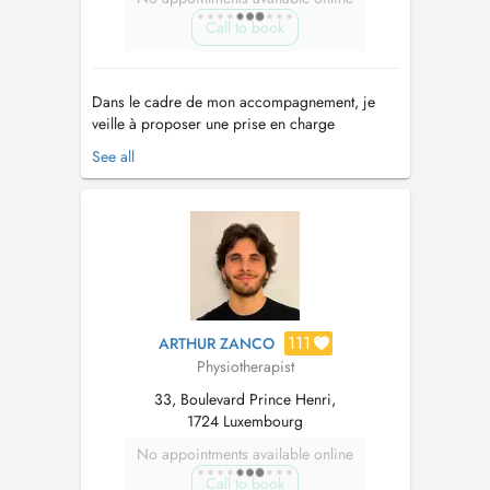
Call to book
Dans le cadre de mon accompagnement, je
veille à proposer une prise en charge
individualisée, adaptée aux objectifs et aux
See all
contraintes de chaque sportif ou non . Mon
approche sappuie sur les connaissances
scientifiques actuelles ainsi que sur une analyse
précise des besoins fonctionnels de chaque
pa...
111
ARTHUR ZANCO
Physiotherapist
33, Boulevard Prince Henri,
1724 Luxembourg
No appointments available online
Call to book