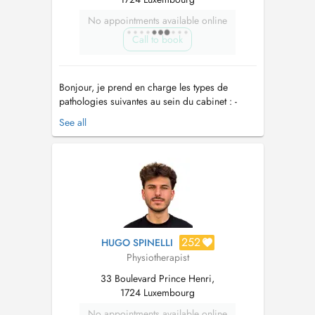
No appointments available online
Call to book
Bonjour, je prend en charge les types de
pathologies suivantes au sein du cabinet : -
Drainage lymphatique manuel - Pathologies
See all
sportives et lésions orthopédiques -
Pathologies respiratoire (bébés et adultes) -
Pathologies neurologiques - Douleur de la
colonne (cervicales, dorsales, lombaires...
252
HUGO SPINELLI
Physiotherapist
33 Boulevard Prince Henri,
1724 Luxembourg
No appointments available online