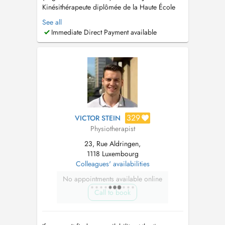
Kinésithérapeute diplômée de la Haute École
Robert Schuman, je propose une prise en
See all
charge individualisée, fondée sur une
Immediate Direct Payment available
approche globale de votre santé et guidée par
les données actuelles de la science (Evidence-
Based Practice). Mon objectif est didenti...
329
VICTOR STEIN
Physiotherapist
23, Rue Aldringen,
1118 Luxembourg
Colleagues' availabilities
No appointments available online
Call to book