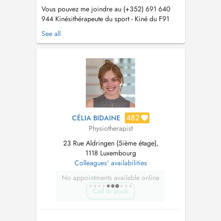
Vous pouvez me joindre au (+352) 691 640
944 Kinésithérapeute du sport - Kiné du F91
Dudelange depuis 2023 Traitement et
See all
rééducation orthopédique Thérapie manuelle
Rééducation post-opératoire Drainage
Lymphatique Traitements à Onde de choc
Traitements Triggerpoints Rééducation des
patholog...
482
CÉLIA BIDAINE
Physiotherapist
23 Rue Aldringen (5ième étage),
1118 Luxembourg
Colleagues' availabilities
No appointments available online
Call to book