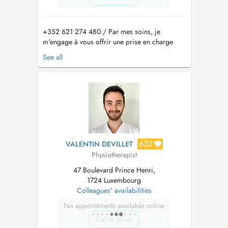
+352 621 274 480 / Par mes soins, je
m'engage à vous offrir une prise en charge
adaptée et personnalisée, en m'appuyant sur
See all
des pratiques fondées sur les évidences
scientifiques récentes et les besoins
spécifiques de chaque patient. Traitements :
Rééducation Musculo-squelettique,
Traumatologique...
632
VALENTIN DEVILLET
Physiotherapist
47 Boulevard Prince Henri,
1724 Luxembourg
Colleagues' availabilities
No appointments available online
Call to book