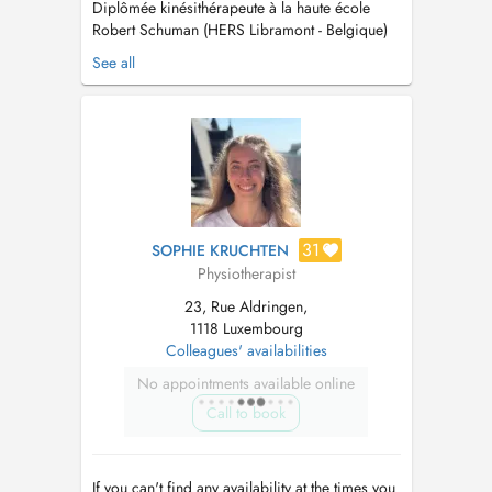
Diplômée kinésithérapeute à la haute école
Robert Schuman (HERS Libramont - Belgique)
en 2023. Formée pour prise en charge globale
See all
kinésithérapeutique: -troubles musculo-
squelettiques du rachis (lombalgie, cervicalgie,
dorsalgie) -troubles orthopédiques et
traumatiques (fractures, entorses,..) +...
31
SOPHIE KRUCHTEN
Physiotherapist
23, Rue Aldringen,
1118 Luxembourg
Colleagues' availabilities
No appointments available online
Call to book
If you can't find any availability at the times you