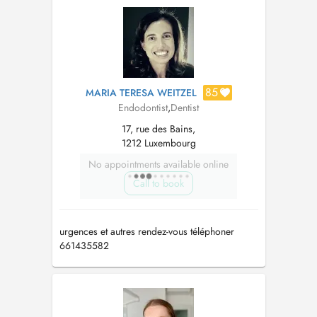
85
MARIA TERESA WEITZEL
Endodontist
,
Dentist
17, rue des Bains,
1212 Luxembourg
No appointments available online
Call to book
urgences et autres rendez-vous téléphoner
661435582