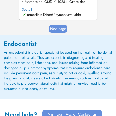
* Membre de lOMD n° 10284 (Ordre des
Médecins Dentistes du Portugal) PT : As
See all
consultas disponíveis no Doctena são
Immediate Direct Payment available
exclusivamente reservadas para novos
pacientes que desejam agendar a primeira
consulta. Se você já está em tratamento
Next page
conosco, por favo...
Endodontist
An endodontist is a dental specialist focused on the health of the dental
pulp and root canals. They are experts in diagnosing and treating
complex tooth pain, infections, and issues arising from inflamed or
damaged pulp. Common symptoms that may require endodontic care
include persistent tooth pain, sensitivity to hot or cold, swelling around
the gums, and abscesses. Endodontic treatments, such as root canal
therapy, help preserve natural teeth that might otherwise need to be
extracted due to decay or trauma.
Need help?
Visit our FAQ or Contact us