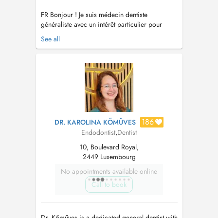
FR Bonjour ! Je suis médecin dentiste
généraliste avec un intérêt particulier pour
l'endodontie ainsi qu'une formation continue
See all
approfondie dans ce domaine. Mon objectif
est d'offrir des soins dentaires de haute qualité,
centrés sur le patient, à travers une approche
conservatrice et minimale...
186
DR. KAROLINA KŐMŰVES
Endodontist
,
Dentist
10, Boulevard Royal,
2449 Luxembourg
No appointments available online
Call to book
Dr. Kőműves is a dedicated general dentist with