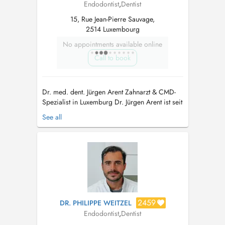
Endodontist
,
Dentist
15, Rue Jean-Pierre Sauvage,
2514 Luxembourg
No appointments available online
Call to book
Dr. med. dent. Jürgen Arent Zahnarzt & CMD-
Spezialist in Luxemburg Dr. Jürgen Arent ist seit
Oktober 2021 Mitinhaber der Praxis in
See all
Luxemburg und bringt über 25 Jahre Erfahrung
in der Zahnmedizin mit. Seine Schwerpunkte
liegen auf der interdisziplinären Zahnheilkunde
und insbesondere auf der Beha...
2459
DR. PHILIPPE WEITZEL
Endodontist
,
Dentist