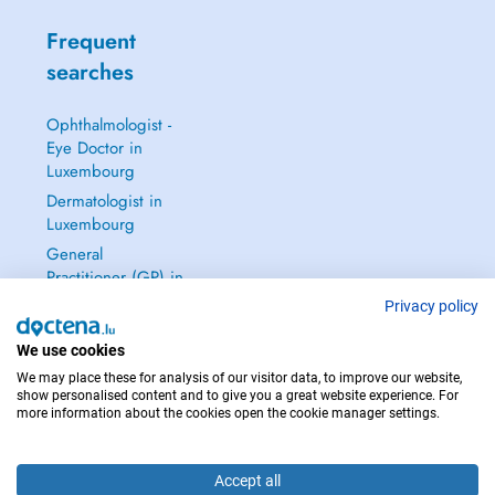
Frequent
searches
Ophthalmologist -
Eye Doctor in
Luxembourg
Dermatologist in
Luxembourg
General
Practitioner (GP) in
Luxembourg
Privacy policy
Gynecologist in
We use cookies
Luxembourg
We may place these for analysis of our visitor data, to improve our website,
See all →
show personalised content and to give you a great website experience. For
more information about the cookies open the cookie manager settings.
Accept all