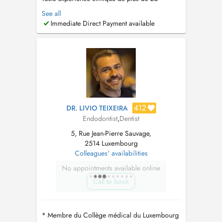
années. Ancien enseignant universitaire
See all
d'Endodontie, à la Faculté de médecine de
Immediate Direct Payment available
l'université de CoimbraPortugal et à l'Université
catholique portugaise. Expérience approfondie
dans les urgences hospitalières buc...
412
DR. LIVIO TEIXEIRA
Endodontist
,
Dentist
5, Rue Jean-Pierre Sauvage,
2514 Luxembourg
Colleagues' availabilities
No appointments available online
Call to book
* Membre du Collège médical du Luxembourg