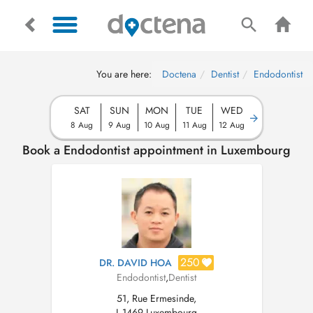
You are here:
Doctena
Dentist
Endodontist
SAT
SUN
MON
TUE
WED
8 Aug
9 Aug
10 Aug
11 Aug
12 Aug
Book a Endodontist appointment in Luxembourg
250
DR. DAVID HOA
Endodontist
,
Dentist
51, Rue Ermesinde,
L-1469 Luxembourg