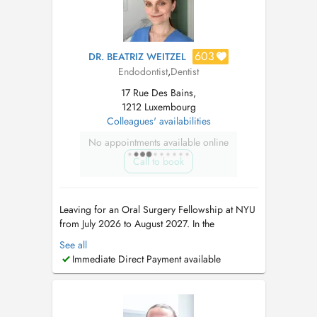
603
DR. BEATRIZ WEITZEL
Endodontist
,
Dentist
17 Rue Des Bains,
1212 Luxembourg
Colleagues' availabilities
No appointments available online
Call to book
Leaving for an Oral Surgery Fellowship at NYU
from July 2026 to August 2027. In the
meantime, please book appointments with Dr
See all
Maria Teresa Weitzel (8 rue Cyprien Merjai and
Immediate Direct Payment available
17 rue des Bains, 1st floor) or Dr Philippe
Weitzel (17 rue des Bains, 1st floor)....