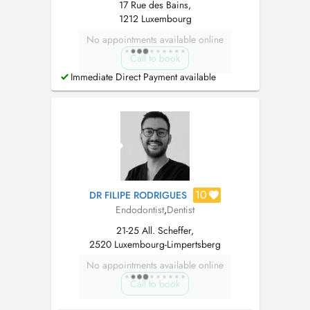
17 Rue des Bains,
1212 Luxembourg
No appointments available online
Call to book
Immediate Direct Payment available
10
DR FILIPE RODRIGUES
Endodontist
,
Dentist
21-25 All. Scheffer,
2520 Luxembourg-Limpertsberg
No appointments available online
Call to book