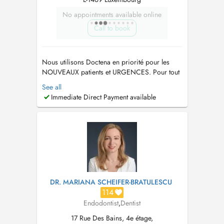
No appointments available online
Call to book
Nous utilisons Doctena en priorité pour les
NOUVEAUX patients et URGENCES. Pour tout
autre demande il est très fortement
See all
recommandé de nous appeler directement au
Immediate Direct Payment available
225088 ou sur
davidhoa@drhoa-dentiste.lu
.
Merci...
DR. MARIANA SCHEIFER-BRATULESCU
114
Endodontist
,
Dentist
17 Rue Des Bains, 4e étage,