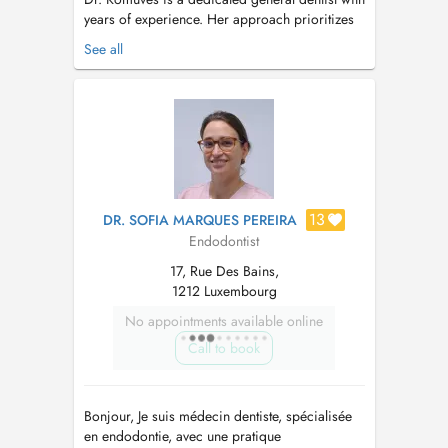
years of experience. Her approach prioritizes
not only your comfort, but also your trust by
See all
delivering superior dental care. With an
emphasis on prevention and preservation, she
offers comprehensive treatments tailored to
long-term oral health. Grad...
13
DR. SOFIA MARQUES PEREIRA
Endodontist
17, Rue Des Bains,
1212 Luxembourg
No appointments available online
Call to book
Bonjour, Je suis médecin dentiste, spécialisée
en endodontie, avec une pratique