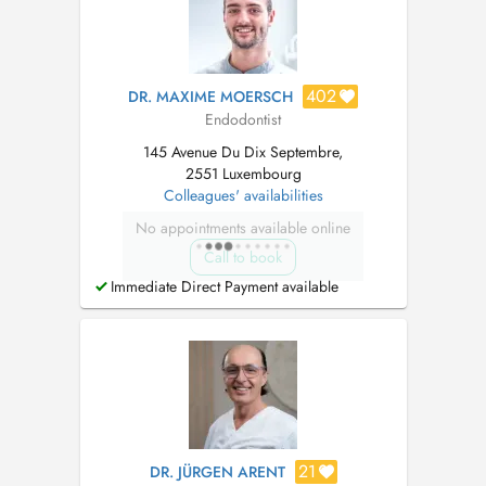
402
DR. MAXIME MOERSCH
Endodontist
145 Avenue Du Dix Septembre,
2551 Luxembourg
Colleagues' availabilities
No appointments available online
Call to book
Immediate Direct Payment available
21
DR. JÜRGEN ARENT