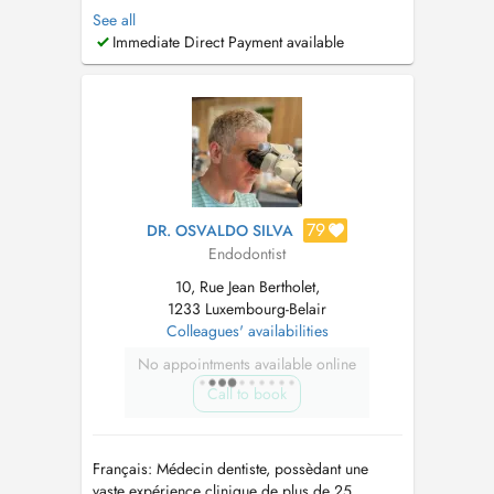
exclusivement dédiée aux traitements
See all
endodontiques réalisés sous microscope. Mon
Immediate Direct Payment available
objectif est d'offrir des soins de haute
précision, centrés sur la préservation des dents
et l'excellence clinique. Les traitements q...
79
DR. OSVALDO SILVA
Endodontist
10, Rue Jean Bertholet,
1233 Luxembourg-Belair
Colleagues' availabilities
No appointments available online
Call to book
Français: Médecin dentiste, possèdant une
vaste expérience clinique de plus de 25