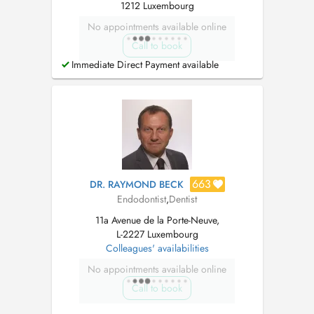
1212 Luxembourg
No appointments available online
Call to book
Immediate Direct Payment available
663
DR. RAYMOND BECK
Endodontist
,
Dentist
11a Avenue de la Porte-Neuve,
L-2227 Luxembourg
Colleagues' availabilities
No appointments available online
Call to book