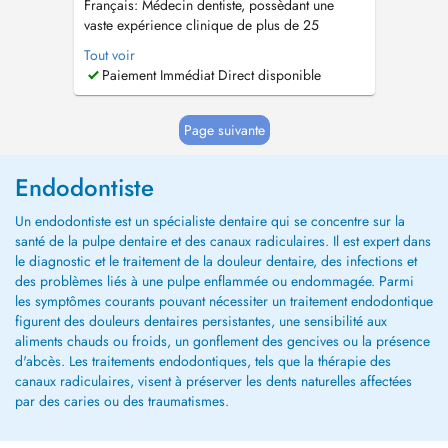
Français: Médecin dentiste, possèdant une
vaste expérience clinique de plus de 25
années. Ancien enseignant universitaire
Tout voir
d'Endodontie, à la Faculté de médecine de
Paiement Immédiat Direct disponible
l'université de CoimbraPortugal et à l'Université
catholique portugaise. Expérience approfondie
dans les urgences hospitalières buc...
Page suivante
Endodontiste
Un endodontiste est un spécialiste dentaire qui se concentre sur la
santé de la pulpe dentaire et des canaux radiculaires. Il est expert dans
le diagnostic et le traitement de la douleur dentaire, des infections et
des problèmes liés à une pulpe enflammée ou endommagée. Parmi
les symptômes courants pouvant nécessiter un traitement endodontique
figurent des douleurs dentaires persistantes, une sensibilité aux
aliments chauds ou froids, un gonflement des gencives ou la présence
d'abcès. Les traitements endodontiques, tels que la thérapie des
canaux radiculaires, visent à préserver les dents naturelles affectées
par des caries ou des traumatismes.