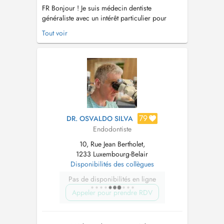
FR Bonjour ! Je suis médecin dentiste
généraliste avec un intérêt particulier pour
l'endodontie ainsi qu'une formation continue
Tout voir
approfondie dans ce domaine. Mon objectif
est d'offrir des soins dentaires de haute qualité,
centrés sur le patient, à travers une approche
conservatrice et minimale...
79
DR. OSVALDO SILVA
Endodontiste
10, Rue Jean Bertholet,
1233 Luxembourg-Belair
Disponibilités des collègues
Pas de disponibilités en ligne
Appeler pour prendre RDV