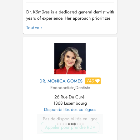
Dr. Kőműves is a dedicated general dentist with
years of experience. Her approach prioritizes
not only your comfort, but also your trust by
Tout voir
delivering superior dental care. With an
emphasis on prevention and preservation, she
offers comprehensive treatments tailored to
long-term oral health. Grad...
749
DR. MONICA GOMES
Endodontiste
,
Dentiste
26 Rue Du Curé,
1368 Luxembourg
Disponibilités des collègues
Pas de disponibilités en ligne
Appeler pour prendre RDV