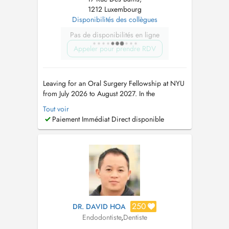
1212 Luxembourg
Disponibilités des collègues
Pas de disponibilités en ligne
Appeler pour prendre RDV
Leaving for an Oral Surgery Fellowship at NYU
from July 2026 to August 2027. In the
meantime, please book appointments with Dr
Tout voir
Maria Teresa Weitzel (8 rue Cyprien Merjai and
Paiement Immédiat Direct disponible
17 rue des Bains, 1st floor) or Dr Philippe
Weitzel (17 rue des Bains, 1st floor)....
250
DR. DAVID HOA
Endodontiste
,
Dentiste