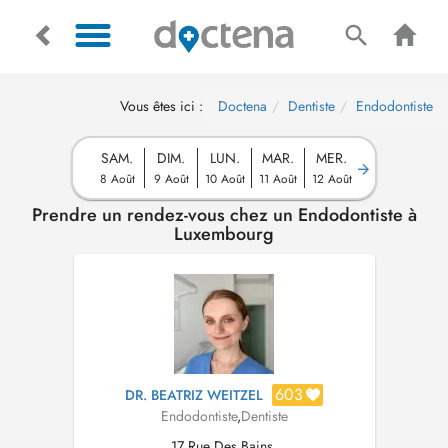
Vous êtes ici :
Doctena
Dentiste
Endodontiste
SAM.
DIM.
LUN.
MAR.
MER.
8 Août
9 Août
10 Août
11 Août
12 Août
Prendre un rendez-vous chez un Endodontiste à
Luxembourg
603
DR. BEATRIZ WEITZEL
Endodontiste
,
Dentiste
17 Rue Des Bains,