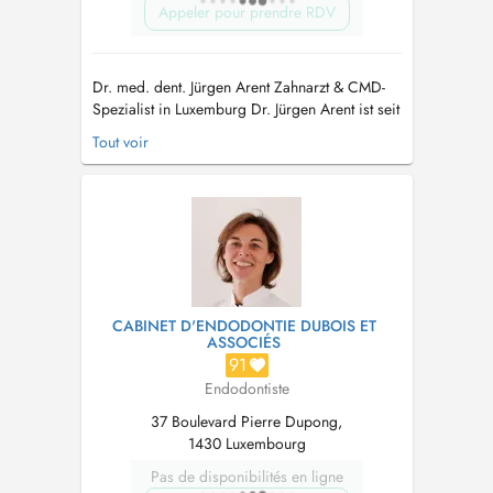
Appeler pour prendre RDV
Dr. med. dent. Jürgen Arent Zahnarzt & CMD-
Spezialist in Luxemburg Dr. Jürgen Arent ist seit
Oktober 2021 Mitinhaber der Praxis in
Tout voir
Luxemburg und bringt über 25 Jahre Erfahrung
in der Zahnmedizin mit. Seine Schwerpunkte
liegen auf der interdisziplinären Zahnheilkunde
und insbesondere auf der Beha...
CABINET D'ENDODONTIE DUBOIS ET
ASSOCIÉS
91
Endodontiste
37 Boulevard Pierre Dupong,
1430 Luxembourg
Pas de disponibilités en ligne