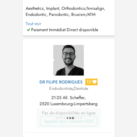
Aesthetics, Implant, Orthodontics/Invisalign,
Endodontic, Parodontic, Bruxism/ATM
Dysfunction in DENTAL CURE : 691 680 727
Tout voir
Luxemburg City Center I am Dr Mônica
Paiement Immédiat Direct disponible
Gomes, dentist in Luxembourg, former
university professor, with more than 30 years of
training and multidisciplinary experience in
oral...
10
DR FILIPE RODRIGUES
Endodontiste
,
Dentiste
21-25 All. Scheffer,
2520 Luxembourg-Limpertsberg
Pas de disponibilités en ligne
Appeler pour prendre RDV