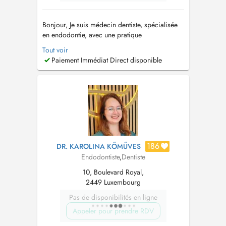
Bonjour, Je suis médecin dentiste, spécialisée
en endodontie, avec une pratique
exclusivement dédiée aux traitements
Tout voir
endodontiques réalisés sous microscope. Mon
Paiement Immédiat Direct disponible
objectif est d'offrir des soins de haute
précision, centrés sur la préservation des dents
et l'excellence clinique. Les traitements q...
186
DR. KAROLINA KŐMŰVES
Endodontiste
,
Dentiste
10, Boulevard Royal,
2449 Luxembourg
Pas de disponibilités en ligne
Appeler pour prendre RDV