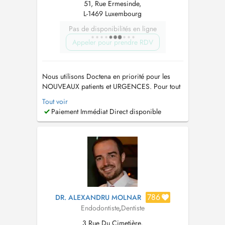
51, Rue Ermesinde,
L-1469 Luxembourg
Pas de disponibilités en ligne
Appeler pour prendre RDV
Nous utilisons Doctena en priorité pour les
NOUVEAUX patients et URGENCES. Pour tout
autre demande il est très fortement
Tout voir
recommandé de nous appeler directement au
Paiement Immédiat Direct disponible
225088 ou sur
davidhoa@drhoa-dentiste.lu
.
Merci...
786
DR. ALEXANDRU MOLNAR
Endodontiste
,
Dentiste
3 Rue Du Cimetière,