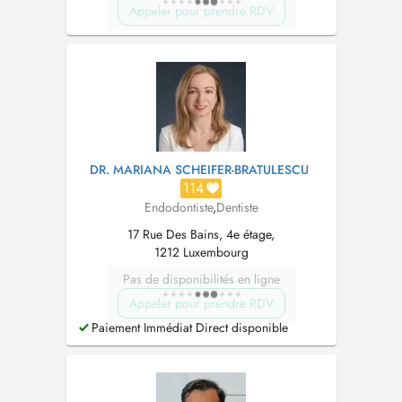
Appeler pour prendre RDV
DR. MARIANA SCHEIFER-BRATULESCU
114
Endodontiste
,
Dentiste
17 Rue Des Bains, 4e étage,
1212 Luxembourg
Pas de disponibilités en ligne
Appeler pour prendre RDV
Paiement Immédiat Direct disponible