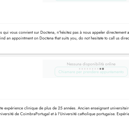
s qui vous convient sur Doctena, n'hésitez pas à nous appeler directement 
nd an appointment on Doctena that suits you, do not hesitate to call us direct
Nessuna disponibilità online
Chiamare per prendere appuntamento
te expérience clinique de plus de 25 années. Ancien enseignant universitair
niversité de CoimbraPortugal et à l'Université catholique portugaise. Expéri
uc...