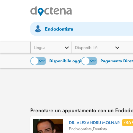
Endodontista
Lingua
Disponibilità
Disponibile oggi
Pagamento Diret
ON
OFF
ON
OFF
Prenotare un appuntamento con un Endodon
786
DR. ALEXANDRU MOLNAR
Endodontista
,
Dentista