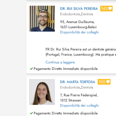
143
DR. RUI SILVA PEREIRA
Endodontista
,
Dentista
95, Avenue Guillaume,
1651 Luxembourg-Belair
Disponibilità dei colleghi
FR Dr. Rui Silva Pereira est un dentiste génér
(Portugal, France, Luxembourg). Ma pratique e
Chirurgie/Implantologie. EN Dr. Rui Silva Perei
Continua a leggere
Pagamento Diretto Immediato disponibile
100
DR. MARTA TORTOSA
Endodontista
,
Dentista
7, Rue Pierre Federspiel,
1512 Strassen
Disponibilità dei colleghi
Pagamento Diretto Immediato disponibile