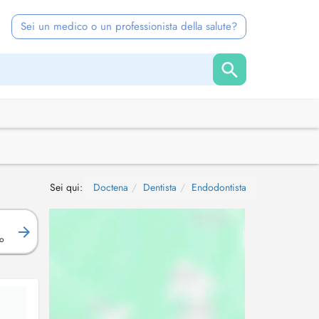
Sei un medico o un professionista della salute?
Sei qui:
Doctena
Dentista
Endodontista
R
o