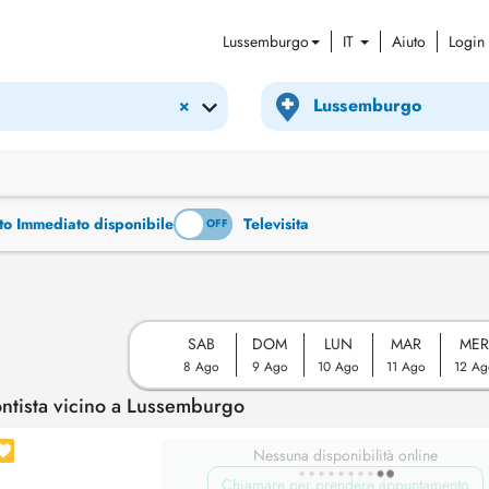
Lussemburgo
IT
Aiuto
Login
×
to Immediato disponibile
Televisita
ON
OFF
SAB
DOM
LUN
MAR
ME
8 Ago
9 Ago
10 Ago
11 Ago
12 Ag
tista vicino a Lussemburgo
Nessuna disponibilità online
Chiamare per prendere appuntamento