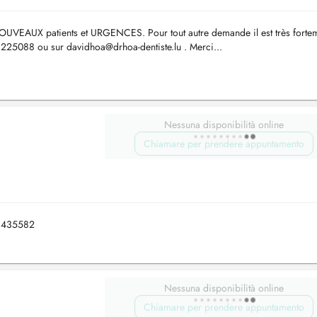
NOUVEAUX patients et URGENCES. Pour tout autre demande il est très forte
u 225088 ou sur
davidhoa@drhoa-dentiste.lu
. Merci...
Nessuna disponibilità online
Chiamare per prendere appuntamento
61435582
Nessuna disponibilità online
Chiamare per prendere appuntamento