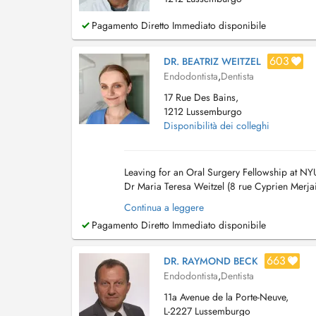
Pagamento Diretto Immediato disponibile
603
DR. BEATRIZ WEITZEL
Endodontista
,
Dentista
17 Rue Des Bains,
1212 Lussemburgo
Disponibilità dei colleghi
Leaving for an Oral Surgery Fellowship at NY
Dr Maria Teresa Weitzel (8 rue Cyprien Merjai 
floor)....
Continua a leggere
Pagamento Diretto Immediato disponibile
663
DR. RAYMOND BECK
Endodontista
,
Dentista
11a Avenue de la Porte-Neuve,
L-2227 Lussemburgo