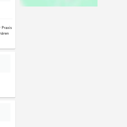
 Praxis
inären