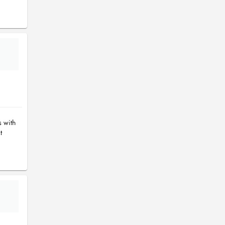
s with
t