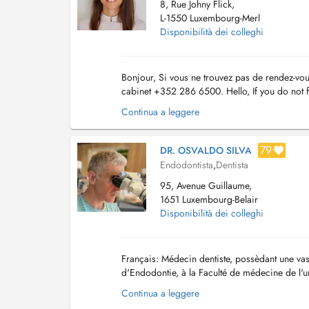
8, Rue Johny Flick,
L-1550 Luxembourg-Merl
Disponibilità dei colleghi
Bonjour, Si vous ne trouvez pas de rendez-vou
cabinet +352 286 6500. Hello, If you do not fi
the +352 286 6500. Extractions dents d...
Continua a leggere
79
DR. OSVALDO SILVA
Endodontista
,
Dentista
95, Avenue Guillaume,
1651 Luxembourg-Belair
Disponibilità dei colleghi
Français: Médecin dentiste, possèdant une vas
d'Endodontie, à la Faculté de médecine de l'u
approfondie dans les urgences hospitalières b
Continua a leggere