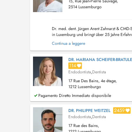
15, Rue Jean-Pierre Sauvage,
2514 Lussemburgo
Dr. med. dent. Jürgen Arent Zahnarzt & CMD-Sp
in Luxemburg und bringt über 25 Jahre Erfahr
Zahnheilkunde und insbesondere auf der Beha
Continua a leggere
DR. MARIANA SCHEIFER-BRATUL
114
Endodontista
,
Dentista
17 Rue Des Bains, 4e étage,
1212 Lussemburgo
Pagamento Diretto Immediato disponibile
2459
DR. PHILIPPE WEITZEL
Endodontista
,
Dentista
17 Rue des Bains,
1212 Lussemburgo