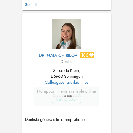
nettoyage - Dentisterie cosmétique - Dentisterie
See all
restauratrice - Thérapie des canaux radiculaires
(avec loupes ou microscope) - Gnathologie,
occlusion dentaire, bruxisme - Thérapie
parodontale - Blanch...
186
DR. MAIA CHIRILOV
Dentist
2, rue du Kiem,
L-6960 Senningen
Colleagues' availabilities
No appointments available online
Call to book
Dentiste généraliste- omnipratique