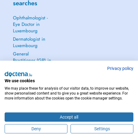
searches
Ophthalmologist -
Eye Doctor in
Luxembourg
Dermatologist in
Luxembourg
General
Practitioner (GP) in
Luxembourg
Privacy policy
Gynecologist in
We use cookies
Luxembourg
We may place these for analysis of our visitor data, to improve our website,
See all →
show personalised content and to give you a great website experience. For
more information about the cookies open the cookie manager settings.
Accept all
IN CASE OF EMERGENCIES, PLEASE CONTACT : 112
Deny
Settings
Copyright © 2026 - DOCTENA S.A. 42, Rue de la Vallée, L-2661 Luxembourg