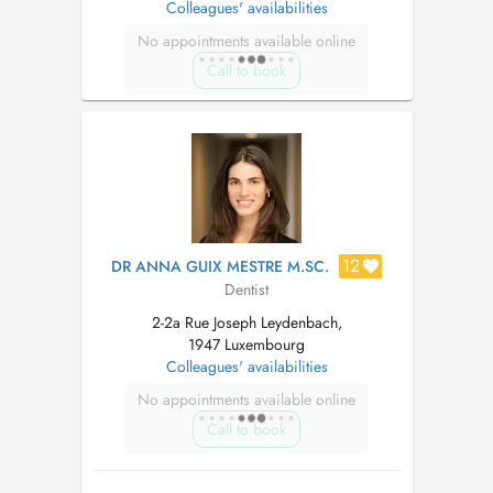
Colleagues' availabilities
No appointments available online
Call to book
12
DR ANNA GUIX MESTRE M.SC.
Dentist
2-2a Rue Joseph Leydenbach,
1947 Luxembourg
Colleagues' availabilities
No appointments available online
Call to book