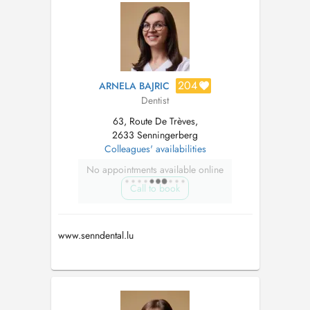
204
ARNELA BAJRIC
Dentist
63, Route De Trèves,
2633 Senningerberg
Colleagues' availabilities
No appointments available online
Call to book
www.senndental.lu