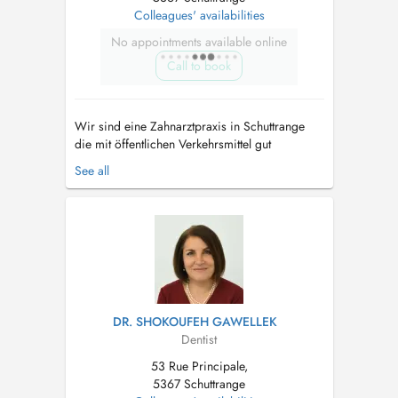
Colleagues' availabilities
No appointments available online
Call to book
Wir sind eine Zahnarztpraxis in Schuttrange
die mit öffentlichen Verkehrsmittel gut
erreichbar ist und über Parkplätze verfügt. Wir
See all
haben einen behindertengerechten Aufzug.
Termine sind ausschließlich für Patienten.
Notre cabinet dentaire est situé à Shuttrange,
nous disposons d'un parking deva...
DR. SHOKOUFEH GAWELLEK
Dentist
53 Rue Principale,
5367 Schuttrange