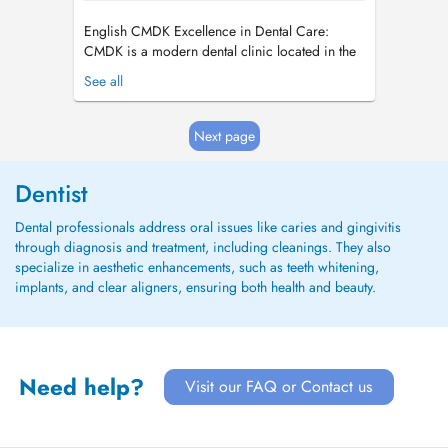
English CMDK Excellence in Dental Care:
CMDK is a modern dental clinic located in the
heart of Kirchberg, Luxembourg, combining
See all
advanced dentistry with personalized patient
care. Our highly qualified team works with
precision, empathy, and state-of-the-art
Next page
technology. We provide a full ra...
Dentist
Dental professionals address oral issues like caries and gingivitis
through diagnosis and treatment, including cleanings. They also
specialize in aesthetic enhancements, such as teeth whitening,
implants, and clear aligners, ensuring both health and beauty.
Need help?
Visit our FAQ or Contact us