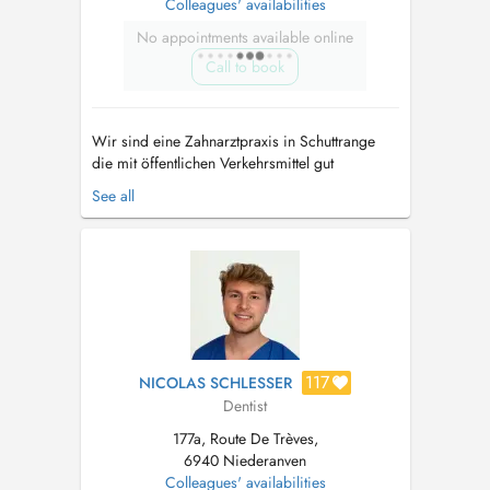
Colleagues' availabilities
No appointments available online
Call to book
Wir sind eine Zahnarztpraxis in Schuttrange
die mit öffentlichen Verkehrsmittel gut
erreichbar ist und über Parkplätze verfügt. Wir
See all
haben einen behindertengerechten Aufzug.
Termine sind ausschließlich für Patienten.
Relaxationstherapie für Angstpatienten. Notre
cabinet dentaire est situé à Shu...
117
NICOLAS SCHLESSER
Dentist
177a, Route De Trèves,
6940 Niederanven
Colleagues' availabilities