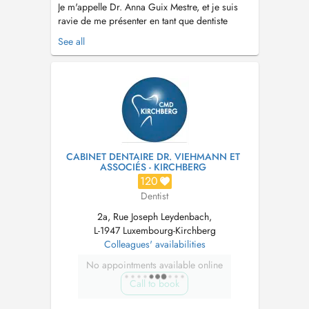
Je m'appelle Dr. Anna Guix Mestre, et je suis
ravie de me présenter en tant que dentiste
spécialisée en réhabilitation orale et esthétique,
See all
originaire d'Espagne (Barcelone). Ma pratique
se distingue par l'utilisation de techniques
avancées pour créer le meilleur design de
sourire possible, en tenant...
CABINET DENTAIRE DR. VIEHMANN ET
ASSOCIÉS - KIRCHBERG
120
Dentist
2a, Rue Joseph Leydenbach,
L-1947 Luxembourg-Kirchberg
Colleagues' availabilities
No appointments available online
Call to book