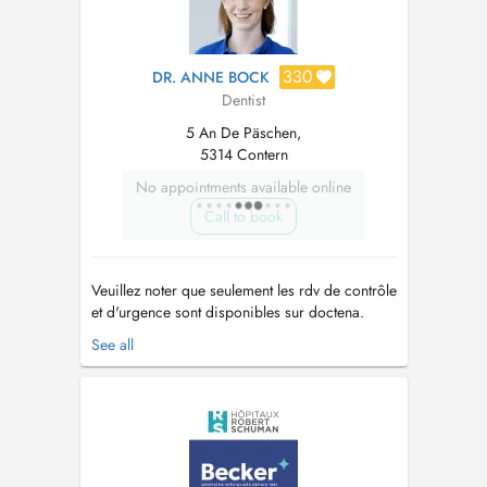
330
DR. ANNE BOCK
Dentist
5 An De Päschen,
5314 Contern
No appointments available online
Call to book
Veuillez noter que seulement les rdv de contrôle
et d'urgence sont disponibles sur doctena.
Pour toute prise de rdv pour des soins (caries,
See all
prothèse,...) veuillez vous adresser par
téléphone au cabinet. Si aucune plage horaire
n'est disponible sur le site, merci de contacter
directement le cabin...