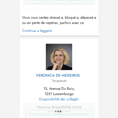
Vous vous sentez stressé.e, bloqué.e, dépassé.e
ou en perte de repères, parfois avec ce
sentiment diffus que « quelque chose ne va
Continua a leggere
plus » sans toujours savoir quoi. Vous aimeriez
y voir plus clair, vous reconnecter à ce qui
compte vraiment pour vous, et avancer vers
plus de sérénité et de justesse d...
VERONICA DE MEDEIROS
Terapeuta
15, Avenue Du Bois,
1251 Lussemburgo
Disponibilità dei colleghi
Nessuna disponibilità online
Chiamare per prendere appuntamento