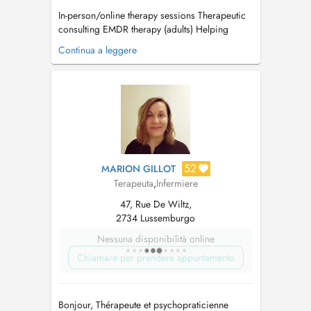
In-person/online therapy sessions Therapeutic
consulting EMDR therapy (adults) Helping
people with a range of emotional and
Continua a leggere
psychological difficulties including anxiety,
depression, panic attacks, low self-esteem,
relationship problems, traumas, addictions,
eating disorders, identity issues and...
52
MARION GILLOT
Terapeuta
,
Infermiere
47, Rue De Wiltz,
2734 Lussemburgo
Nessuna disponibilità online
Chiamare per prendere appuntamento
Bonjour, Thérapeute et psychopraticienne