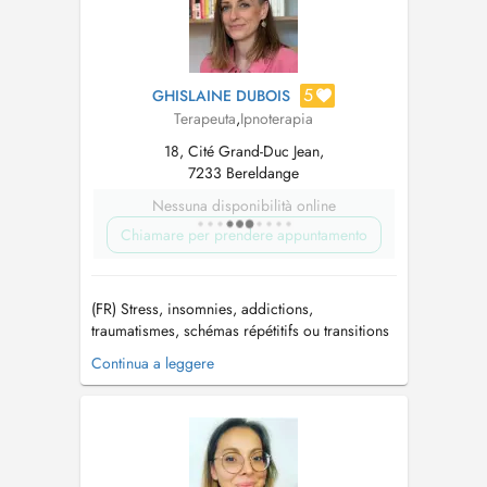
5
GHISLAINE DUBOIS
Terapeuta
,
Ipnoterapia
18, Cité Grand-Duc Jean,
7233 Bereldange
Nessuna disponibilità online
Chiamare per prendere appuntamento
(FR) Stress, insomnies, addictions,
traumatismes, schémas répétitifs ou transitions
de vie... Vous sentez qu'il est temps de changer
Continua a leggere
? Je vous accompagne en Hypnose, PNL et
Psychogénéalogie pour apaiser l'anxiété,
calmer les ruminations mentales, vous libérer
des poids du passé et retrouver séré...