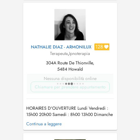
experience with structured behavioral
techniques, including hypnotherapy, to help
individuals and organizations address bu...
128
NATHALIE DIAZ - ARMONILUX
Terapeuta
,
Ipnoterapia
304A Route De Thionville,
5484 Howald
Nessuna disponibilità online
Chiamare per prendere appuntamento
HORAIRES D'OUVERTURE Lundi Vendredi :
15h00 20h00 Samedi : 8h00 13h00 Dimanche
: Fermé Aucun créneau ne vous convient ?
Continua a leggere
Écrivez-moi à
contact@armonilux.com
je ferai
mon possible pour trouver un moment adapté à
votre rythme. ADRESSE DU CABINET 304A,