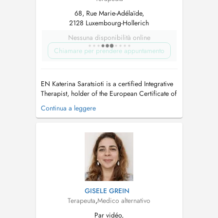
68, Rue Marie-Adélaïde,
2128 Luxembourg-Hollerich
Nessuna disponibilità online
Chiamare per prendere appuntamento
EN Katerina Saratsioti is a certified Integrative
Therapist, holder of the European Certificate of
Psychotherapy (ECP) and the Diploma in
Continua a leggere
Integrative Counselling (COSCA). She is a
member of the European Association for
Psychotherapy (EAP). She is certified in
Developmental and Complex Trauma T...
GISELE GREIN
Terapeuta
,
Medico alternativo
Par vidéo,