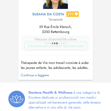
295
SUSANA DA COSTA
Terapeuta
59 Rue Émile Klensch,
3250 Bettembourg
Nessuna disponibilità online
Chiamare per prendere appuntamento
Thérapeute de Vie mon travail consiste à aider
les jeunes enfants, les adolescents, les adultes,
ainsi que les moins jeunes en les
Continua a leggere
accompagnant à un moment donné lors de leur
parcours de vie. Dans de différentes
problématiques ou blocages, allant de la
confiance en soi, à des difficultés comme le...
Doctena Health & Wellness
è una categoria di
Doctena dedicata ai professionisti non medici
specializzati nel benessere generale, nelle terapie
alternative e in uno stile di vita sano.