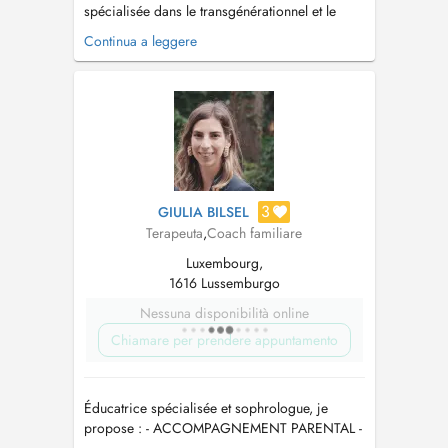
spécialisée dans le transgénérationnel et le
psychotrauma chez l'adulte en présentiel et en
Continua a leggere
visio, je vous accompagne face à toute
difficulté relationnelle, psychique ou
psychocorporelle chronique. Motifs: physiques
(notamment ORL/digestif/cutané), psychiqu...
3
GIULIA BILSEL
Terapeuta
,
Coach familiare
Luxembourg,
1616 Lussemburgo
Nessuna disponibilità online
Chiamare per prendere appuntamento
Éducatrice spécialisée et sophrologue, je
propose : - ACCOMPAGNEMENT PARENTAL -