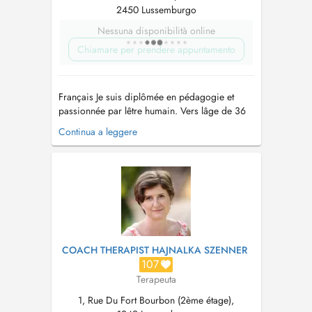
2450 Lussemburgo
Nessuna disponibilità online
Chiamare per prendere appuntamento
Français Je suis diplômée en pédagogie et
passionnée par lêtre humain. Vers lâge de 36
ans, jai découvert la thérapie comme un
Continua a leggere
chemin de connaissance de soi, dexpansion
de la conscience et de reconnexion au plaisir
de vivre. Jai approfondi mes études en thérapie
des constellations familiales ...
COACH THERAPIST HAJNALKA SZENNER
107
Terapeuta
1, Rue Du Fort Bourbon (2ème étage),