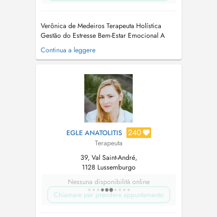
Verônica de Medeiros Terapeuta Holística
Gestão do Estresse Bem-Estar Emocional A
cabeça que não para. O coração que acelera
Continua a leggere
sem motivo. O corpo que dói, que está tenso,
que parece bloqueado por dentro. O sono que
não vem ou que vem, mas não descansa. A
sensação de estar sempre no limite, mes...
240
EGLE ANATOLITIS
Terapeuta
39, Val Saint-André,
1128 Lussemburgo
Nessuna disponibilità online
Chiamare per prendere appuntamento