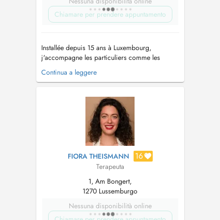
Nessuna disponibilità online
Chiamare per prendere appuntamento
Installée depuis 15 ans à Luxembourg,
j'accompagne les particuliers comme les
professionnels dans leur développement, vers
Continua a leggere
la libération, le changement et le mieux-être.
Formée à la psychologie clinique et à la
psychopathologie, mon parcours s'est ensuite
ouvert aux RH appliquées à la psychologi...
16
FIORA THEISMANN
Terapeuta
1, Am Bongert,
1270 Lussemburgo
Nessuna disponibilità online
Chiamare per prendere appuntamento