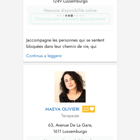
1249 Lussemburgo
Nessuna disponibilità online
Chiamare per prendere appuntamento
Jaccompagne les personnes qui se sentent
bloquées dans leur chemin de vie, qui
rencontrent des difficultés dans la gestion de
Continua a leggere
leurs émotions et du stress, qui souffrent
danxiété ou de burn-out, ou encore qui
traversent des problématiques professionnelles
ou relationnelles. Jaccompagne également
cell...
25
MAEVA OLIVIERI
Terapeuta
63, Avenue De La Gare,
1611 Lussemburgo