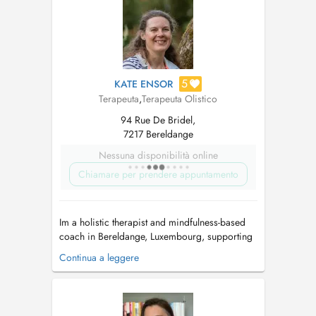
route de Thionville L-5884 Howald (H...
5
KATE ENSOR
Terapeuta
,
Terapeuta Olistico
94 Rue De Bridel,
7217 Bereldange
Nessuna disponibilità online
Chiamare per prendere appuntamento
Im a holistic therapist and mindfulness-based
coach in Bereldange, Luxembourg, supporting
adults and young people (12+) experiencing
Continua a leggere
stress, anxiety, or emotional overwhelm, or
navigating life transitions such as exam anxiety,
parenthood, midlife change, menopause, or
career shifts. I work with clie...