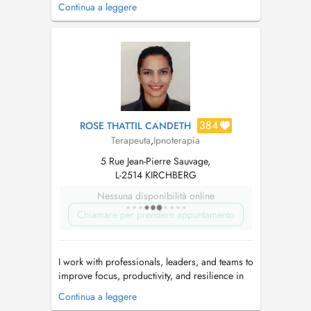
-dès la grossesse, préparation à
Continua a leggere
l'accouchement, à la vie de parents -pour
soutenir les parents face aux défis du quotidien
et retrouver plus de sérénité en famille
(jusqu'aux 10 ans de l'enfant) - SOPHROLOGIE
(a...
384
ROSE THATTIL CANDETH
Terapeuta
,
Ipnoterapia
5 Rue Jean-Pierre Sauvage,
L-2514 KIRCHBERG
Nessuna disponibilità online
Chiamare per prendere appuntamento
I work with professionals, leaders, and teams to
improve focus, productivity, and resilience in
demanding work and life environments. My
Continua a leggere
approach combines practical corporate