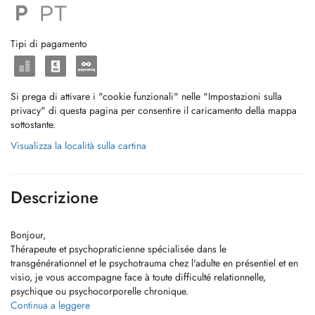
Tipi di pagamento
Si prega di attivare i "cookie funzionali" nelle "Impostazioni sulla
privacy" di questa pagina per consentire il caricamento della mappa
sottostante.
Visualizza la località sulla cartina
Descrizione
Bonjour,
Thérapeute et psychopraticienne spécialisée dans le
transgénérationnel et le psychotrauma chez l'adulte en présentiel et en
visio, je vous accompagne face à toute difficulté relationnelle,
psychique ou psychocorporelle chronique.
Motifs: physiques (notamment ORL/digestif/cutané), psychiques
Continua a leggere