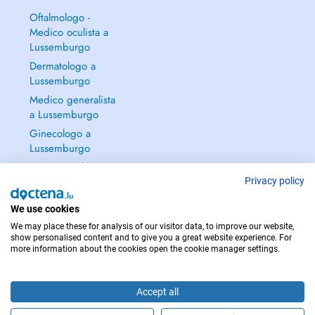
Oftalmologo -
Medico oculista a
Lussemburgo
Dermatologo a
Lussemburgo
Medico generalista
a Lussemburgo
Ginecologo a
Lussemburgo
Continua a leggere
→
Privacy policy
We use cookies
We may place these for analysis of our visitor data, to improve our website,
show personalised content and to give you a great website experience. For
more information about the cookies open the cookie manager settings.
PER LE URGENZE, CONSULTARE : 112
Copyright © 2026 - DOCTENA S.A. 42, Rue de la Vallée, L-2661 Luxembourg
Accept all