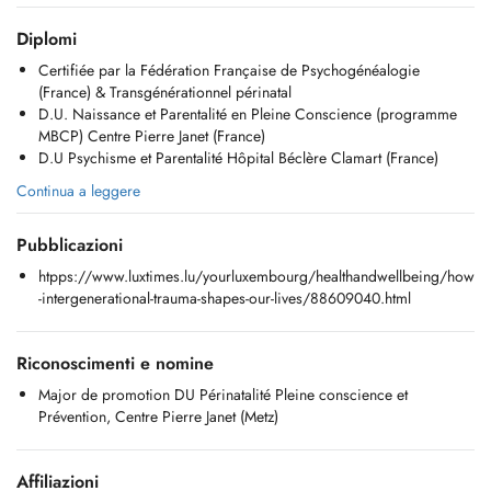
(surtout troubles anxieux/dépressifs/obsessionnels/stress post
traumatique), relationnels (parents-bébé-jeune enfant, couple parental)
Diplomi
Certifiée par la Fédération Française de Psychogénéalogie
Infirmière pédiatrique et Accompagnante périnatale du projet bébé
(France) & Transgénérationnel périnatal
aux 1ères années de vie de l'enfant, programme Naissance et
D.U. Naissance et Parentalité en Pleine Conscience (programme
Parentalité en Pleine Conscience réalisé en présentiel ou visio.
MBCP) Centre Pierre Janet (France)
Public: Adulte, couple parental ou en devenir, parent-bébé et jeune
D.U Psychisme et Parentalité Hôpital Béclère Clamart (France)
enfant.
Suivi thérapeutique en travail collaboratif (intra et extra-hospitalier).
Continua a leggere
Contact HORS PRISE DE RDV: sms WhatsApp +352 691 15 15 62
Pubblicazioni
Certifiée par la Fédération Française de Psychogénéalogie
htpps://www.luxtimes.lu/yourluxembourg/healthandwellbeing/how
Transgénérationnel périnatal
-intergenerational-trauma-shapes-our-lives/88609040.html
D.U. Naissance et Parentalité en Pleine Conscience (programme
MBCP)
D.U Psychisme et Périnatalité
Riconoscimenti e nomine
Major de promotion DU Périnatalité Pleine conscience et
Réflexologie émotionnelle de libération des mémoires familiales de
Prévention, Centre Pierre Janet (Metz)
vie intra-utérines et de naissance, périnatale et bébé affective
Massage "Phoenix" pour adulte post-thérapie ou post-
transgénérationnel
Affiliazioni
Deuil périnatal (parent et enfant)