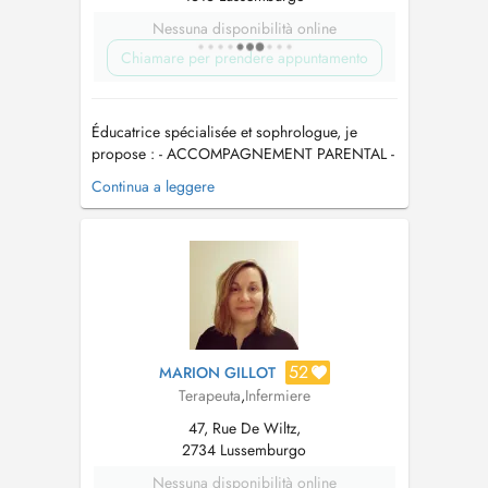
Nessuna disponibilità online
Chiamare per prendere appuntamento
Éducatrice spécialisée et sophrologue, je
propose : - ACCOMPAGNEMENT PARENTAL -
-dès la grossesse, préparation à
Continua a leggere
l'accouchement, à la vie de parents -pour
soutenir les parents face aux défis du quotidien
et retrouver plus de sérénité en famille
(jusqu'aux 10 ans de l'enfant) - SOPHROLOGIE
(a...
52
MARION GILLOT
Terapeuta
,
Infermiere
47, Rue De Wiltz,
2734 Lussemburgo
Nessuna disponibilità online