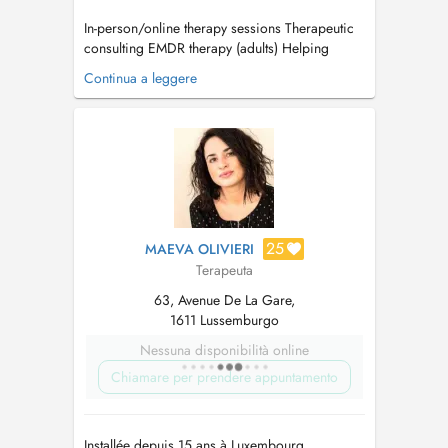
In-person/online therapy sessions Therapeutic
consulting EMDR therapy (adults) Helping
people with a range of emotional and
Continua a leggere
psychological difficulties including anxiety,
depression, panic attacks, low self-esteem,
relationship problems, traumas, addictions,
eating disorders, identity issues and...
25
MAEVA OLIVIERI
Terapeuta
63, Avenue De La Gare,
1611 Lussemburgo
Nessuna disponibilità online
Chiamare per prendere appuntamento
Installée depuis 15 ans à Luxembourg,