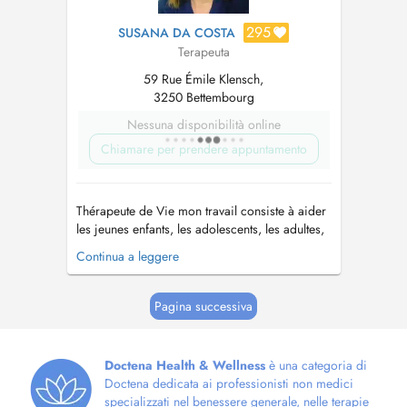
295
SUSANA DA COSTA
Terapeuta
59 Rue Émile Klensch,
3250 Bettembourg
Nessuna disponibilità online
Chiamare per prendere appuntamento
Thérapeute de Vie mon travail consiste à aider
les jeunes enfants, les adolescents, les adultes,
ainsi que les moins jeunes en les
Continua a leggere
accompagnant à un moment donné lors de leur
parcours de vie. Dans de différentes
problématiques ou blocages, allant de la
Pagina successiva
confiance en soi, à des difficultés comme le...
Doctena Health & Wellness
è una categoria di
Doctena dedicata ai professionisti non medici
specializzati nel benessere generale, nelle terapie