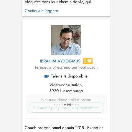
bloquées dans leur chemin de vie, qui
rencontrent des difficultés dans la gestion de
Continua a leggere
leurs émotions et du stress, qui souffrent
danxiété ou de burn-out, ou encore qui
traversent des problématiques professionnelles
ou relationnelles. Jaccompagne également
cell...
2
IBRAHIM AYDOGMUS
Terapeuta
,
Stress and burn-out coach
Televisita disponibile
Vidéo-consultation,
3930 Lussemburgo
Nessuna disponibilità online
Chiamare per prendere appuntamento
Coach professionnel depuis 2015 - Expert en