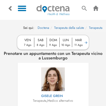
Sei qui:
Doctena
Terapeuta della salute
Terapeuta
VEN
SAB
DOM
LUN
MAR
7 Ago
8 Ago
9 Ago
10 Ago
11 Ago
Prenotare un appuntamento con un Terapeuta vicino
a Lussemburgo
GISELE GREIN
Terapeuta
,
Medico alternativo