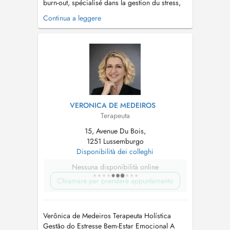
burn-out, spécialisé dans la gestion du stress,
Préparateur mental (notamment pour les
Continua a leggere
sportifs de haut niveau), Conférencier et coach
en entreprise. J'accompagne les personnes en
situation de stress intense, de burn-out, de
fatigue chronique ou de pert...
VERONICA DE MEDEIROS
Terapeuta
15, Avenue Du Bois,
1251 Lussemburgo
Disponibilità dei colleghi
Nessuna disponibilità online
Chiamare per prendere appuntamento
Verônica de Medeiros Terapeuta Holística
Gestão do Estresse Bem-Estar Emocional A