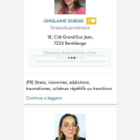
5
GHISLAINE DUBOIS
Terapeuta
,
Ipnoterapia
18, Cité Grand-Duc Jean,
7233 Bereldange
Nessuna disponibilità online
Chiamare per prendere appuntamento
(FR) Stress, insomnies, addictions,
traumatismes, schémas répétitifs ou transitions
de vie... Vous sentez qu'il est temps de changer
Continua a leggere
? Je vous accompagne en Hypnose, PNL et
Psychogénéalogie pour apaiser l'anxiété,
calmer les ruminations mentales, vous libérer
des poids du passé et retrouver séré...