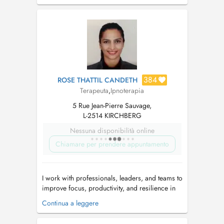
member of the European Association for
Psychotherapy (EAP). She is certified in
Developmental and Complex Trauma T...
384
ROSE THATTIL CANDETH
Terapeuta
,
Ipnoterapia
5 Rue Jean-Pierre Sauvage,
L-2514 KIRCHBERG
Nessuna disponibilità online
Chiamare per prendere appuntamento
I work with professionals, leaders, and teams to
improve focus, productivity, and resilience in
demanding work and life environments. My
Continua a leggere
approach combines practical corporate
experience with structured behavioral