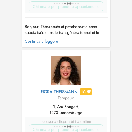
Chiamare per prendere appuntamento
Bonjour, Thérapeute et psychopraticienne
spécialisée dans le transgénérationnel et le
psychotrauma chez l'adulte en présentiel et en
Continua a leggere
visio, je vous accompagne face à toute
difficulté relationnelle, psychique ou
psychocorporelle chronique. Motifs: physiques
(notamment ORL/digestif/cutané), psychiqu...
16
FIORA THEISMANN
Terapeuta
1, Am Bongert,
1270 Lussemburgo
Nessuna disponibilità online
Chiamare per prendere appuntamento