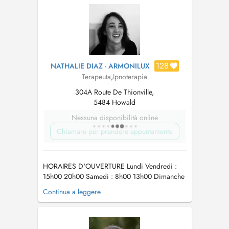
techniques, including hypnotherapy, to help
individuals and organizations address bu...
128
NATHALIE DIAZ - ARMONILUX
Terapeuta
,
Ipnoterapia
304A Route De Thionville,
5484 Howald
Nessuna disponibilità online
Chiamare per prendere appuntamento
HORAIRES D'OUVERTURE Lundi Vendredi :
15h00 20h00 Samedi : 8h00 13h00 Dimanche
: Fermé Aucun créneau ne vous convient ?
Continua a leggere
Écrivez-moi à
contact@armonilux.com
je ferai
mon possible pour trouver un moment adapté à
votre rythme. ADRESSE DU CABINET 304A,
route de Thionville L-5884 Howald (H...