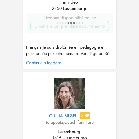
Par vidéo,
2450 Lussemburgo
Nessuna disponibilità online
Chiamare per prendere appuntamento
Français Je suis diplômée en pédagogie et
passionnée par lêtre humain. Vers lâge de 36
ans, jai découvert la thérapie comme un
Continua a leggere
chemin de connaissance de soi, dexpansion
de la conscience et de reconnexion au plaisir
de vivre. Jai approfondi mes études en thérapie
des constellations familiales ...
3
GIULIA BILSEL
Terapeuta
,
Coach familiare
Luxembourg,
1616 Lussemburgo