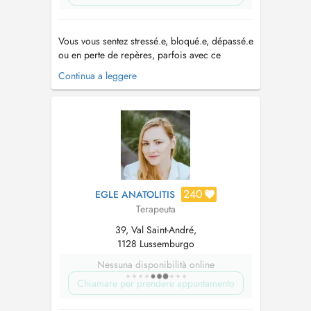
Vous vous sentez stressé.e, bloqué.e, dépassé.e
ou en perte de repères, parfois avec ce
sentiment diffus que « quelque chose ne va
Continua a leggere
plus » sans toujours savoir quoi. Vous aimeriez
y voir plus clair, vous reconnecter à ce qui
compte vraiment pour vous, et avancer vers
plus de sérénité et de justesse d...
240
EGLE ANATOLITIS
Terapeuta
39, Val Saint-André,
1128 Lussemburgo
Nessuna disponibilità online
Chiamare per prendere appuntamento