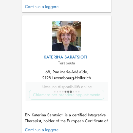
cabeça que não para. O coração que acelera
Continua a leggere
sem motivo. O corpo que dói, que está tenso,
que parece bloqueado por dentro. O sono que
não vem ou que vem, mas não descansa. A
sensação de estar sempre no limite, mes...
KATERINA SARATSIOTI
Terapeuta
68, Rue Marie-Adélaïde,
2128 Luxembourg-Hollerich
Nessuna disponibilità online
Chiamare per prendere appuntamento
EN Katerina Saratsioti is a certified Integrative
Therapist, holder of the European Certificate of
Psychotherapy (ECP) and the Diploma in
Continua a leggere
Integrative Counselling (COSCA). She is a