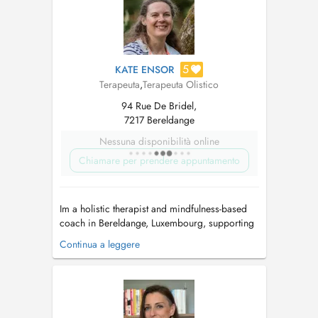
5
KATE ENSOR
Terapeuta
,
Terapeuta Olistico
94 Rue De Bridel,
7217 Bereldange
Nessuna disponibilità online
Chiamare per prendere appuntamento
Im a holistic therapist and mindfulness-based
coach in Bereldange, Luxembourg, supporting
adults and young people (12+) experiencing
Continua a leggere
stress, anxiety, or emotional overwhelm, or
navigating life transitions such as exam anxiety,
parenthood, midlife change, menopause, or
career shifts. I work with clie...