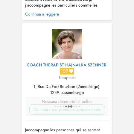
j'accompagne les particuliers comme les
professionnels dans leur développement, vers
Continua a leggere
la libération, le changement et le mieux-être.
Formée à la psychologie clinique et à la
psychopathologie, mon parcours s'est ensuite
ouvert aux RH appliquées à la psychologi...
COACH THERAPIST HAJNALKA SZENNER
107
Terapeuta
1, Rue Du Fort Bourbon (2ème étage),
1249 Lussemburgo
Nessuna disponibilità online
Chiamare per prendere appuntamento
Jaccompagne les personnes qui se sentent