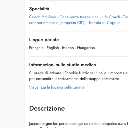
Specialità
Coach familiare
-
Consulenza terapeutica
-
Life Coach
-
Te
comportamentale (terapeuta CBT)
-
Terapia di Coppia
Lingue parlate
Français
- English
- Italiano
- Hungarian
Informazioni sullo studio medico
Si prega di attivare i "cookie funzionali" nelle "Impostazi
per consentire il caricamento della mappa sottostante.
Visualizza la località sulla cartina
Descrizione
Jaccompagne les personnes qui se sentent bloquées dans l