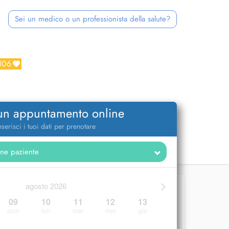
Sei un medico o un professionista della salute?
106
 un appuntamento online
nserisci i tuoi dati per prenotare
>
agosto 2026
09
10
11
12
13
dom
lun
mar
mer
gio