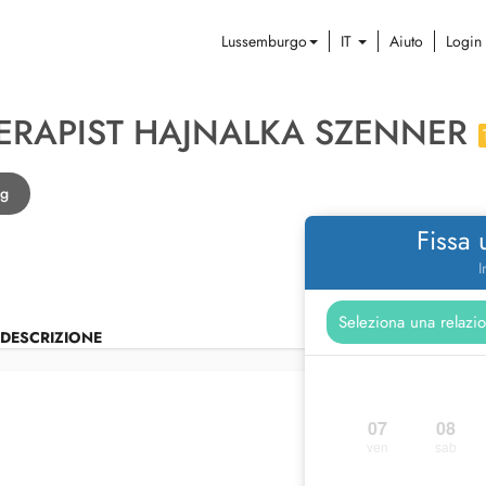
Lussemburgo
IT
Aiuto
Login
ERAPIST HAJNALKA SZENNER
rg
Fissa
I
DESCRIZIONE
07
08
ven
sab