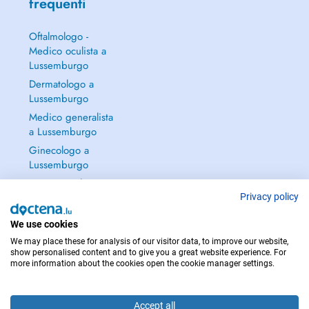
frequenti
Oftalmologo -
Medico oculista a
Lussemburgo
Dermatologo a
Lussemburgo
Medico generalista
a Lussemburgo
Ginecologo a
Lussemburgo
Continua a leggere
→
Privacy policy
We use cookies
We may place these for analysis of our visitor data, to improve our website,
show personalised content and to give you a great website experience. For
more information about the cookies open the cookie manager settings.
PER LE URGENZE, CONSULTARE : 112
Copyright © 2026 - DOCTENA S.A. 42, Rue de la Vallée, L-2661 Luxembourg
Accept all