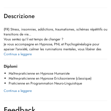
Descrizione
(FR) Stress, insomnies, addictions, traumatismes, schémas répétitifs ou
transitions de vie...
Vous sentez qu'il est temps de changer ?
Je vous accompagne en Hypnose, PNL et Psychogénéalogie pour
apaiser l'anxiété, calmer les ruminations mentales, vous libérer des
poids du passé et retrouver sérénité et confiance en vous.
Continua a leggere
Pour qui ? Enfants, adolescents, adultes et couples
Diplomi
Maître-praticienne en Hypnose Humaniste
Où ? En consultation au cabinet ou en visioconférence
Maître-praticienne en Hypnose Ericksonienne (classique)
Praticienne en Programmation Neuro-Linguistique
Avancez plus léger, avec des outils concrets et un cadre bienveillant.
Prêt(e) à commencer votre transformation ?
Continua a leggere
Prenez rendez-vous.
__________
(EN) Stress, insomnia, addictions, trauma, repetitive patterns, or life
Feedback
transitions...