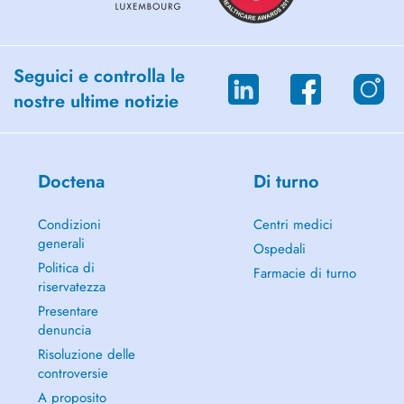
Laaschte vun der Vergaangenheet ze befreien an erëm Rou a
Selbstvertrauen ze fannen.
Fir wien? Kanner, Jugendlecher, Erwuessener a Koppelen
Seguici e controlla le
Wou? An der Praxis oder per Videokonferenz
nostre ultime notizie
Gitt méi liicht virun, mat konkrete Methoden an engem empathesche
Kader.
Bereet fir Är Verännerung unzefänken?
Doctena
Di turno
Huelt en Rendez-vous.
Condizioni
Centri medici
generali
Ospedali
Politica di
Farmacie di turno
riservatezza
Presentare
denuncia
Risoluzione delle
controversie
A proposito