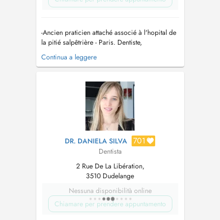
-Ancien praticien attaché associé à l'hopital de
la pitié salpêtrière - Paris. Dentiste,
Implantologue, chirurgien maxillo-faciale et
Continua a leggere
bucco-dentaire. - Expertises et actes
chirurgicaux: Reconstitution osseuse de la
mâchoire (Greffe osseuse , sinus lift ,
régénération osseuse). Pose implants im...
701
DR. DANIELA SILVA
Dentista
2 Rue De La Libération,
3510 Dudelange
Nessuna disponibilità online
Chiamare per prendere appuntamento