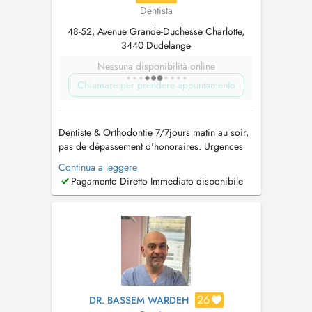
Dentista
48-52, Avenue Grande-Duchesse Charlotte,
3440 Dudelange
Nessuna disponibilità online
Chiamare per prendere appuntamento
Dentiste & Orthodontie 7/7jours matin au soir,
pas de dépassement d'honoraires. Urgences
dentaires Dentiste & Orthodontie Invisible et
Continua a leggere
conventionnelle, pour enfants et adultes,
Pagamento Diretto Immediato disponibile
urgences dentaires , prothèses, dents de
sagesse chirurgie et Implants, facettes dentaires
esthétiques. Depuis +10ans au...
26
DR. BASSEM WARDEH