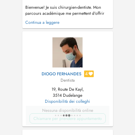
Bienvenue! Je suis chirurgien-dentiste. Mon
parcours académique me permettent d'offrir
des soins de haute qualité, alliant techniques
Continua a leggere
avancés et une approche personnalisée pour
répondre aux attentes spécifiques de chaque
patient. Mon objectif est de restaurer la
fonctionnalité et l'esthétiqu...
4
DIOGO FERNANDES
Dentista
19, Route De Kayl,
3514 Dudelange
Disponibilità dei colleghi
Nessuna disponibilità online
Chiamare per prendere appuntamento