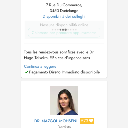
7 Rue Du Commerce,
3450 Dudelange
Disponibilità dei colleghi
Nessuna disponibilità online
Chiamare per prendere appuntamento
Tous les rendez-vous sont fixés avec le Dr.
Hugo Teixeira. !!En cas d'urgence sans
créneau disponible, contactez le 621 714 589
Continua a leggere
(DUEDELANGE) où 28 79 99 97 (MERSCH)
Pagamento Diretto Immediato disponibile
pour un accueil immédiat!!! Parking
Dudelange: www.oral-lux.com/parking --
Domaines d'Expertise
____________________...
573
DR. NAZGOL MOHSENI
Dentista