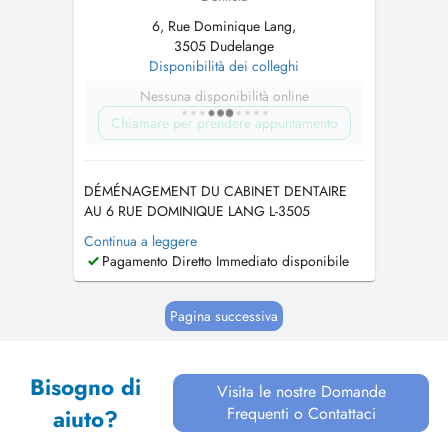
6, Rue Dominique Lang,
3505 Dudelange
Disponibilità dei colleghi
Nessuna disponibilità online
Chiamare per prendere appuntamento
DÉMÉNAGEMENT DU CABINET DENTAIRE
AU 6 RUE DOMINIQUE LANG L-3505
DUDELANGE A PARTIR DU 15/06/2026
Continua a leggere
URGENCE SOIR/WEEK END : +352 621 640
Pagamento Diretto Immediato disponibile
049 PRISE DE RDV PAR
TELEPHONE/WHATSAPP/SMS : +352 621
640 049 TIERS PAYANT DISPONIBLE,
Pagina successiva
AUCUNE AVANCE DE FRAIS SUR LA PART
CNS Traitements de racines - Dé...
Bisogno di
Visita le nostre Domande
Frequenti o Contattaci
aiuto?