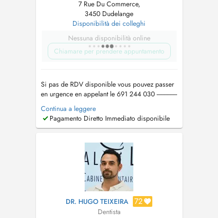
7 Rue Du Commerce,
3450 Dudelange
Disponibilità dei colleghi
Nessuna disponibilità online
Chiamare per prendere appuntamento
Si pas de RDV disponible vous pouvez passer
en urgence en appelant le 691 244 030 --------------
------------------------------------------------------------------------ -
Continua a leggere
endodontie: endodontie mécanisée, RTE,
Pagamento Diretto Immediato disponibile
apicectomie ; - dentisterie: restaurations
simples, avec tenon et facettes direct...
72
DR. HUGO TEIXEIRA
Dentista