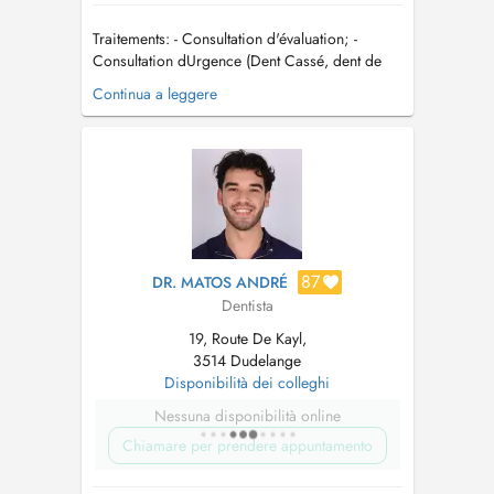
Traitements: - Consultation d'évaluation; -
Consultation dUrgence (Dent Cassé, dent de
sagesse, Douleur, drainage des abcès, collage
Continua a leggere
des dents et la cimentation des couronnes).
Parodontologie: - Détartrage (Nettoyage).
Dentisterie: - Dentisterie et dentisterie
esthétique; - Traitements ...
87
DR. MATOS ANDRÉ
Dentista
19, Route De Kayl,
3514 Dudelange
Disponibilità dei colleghi
Nessuna disponibilità online
Chiamare per prendere appuntamento