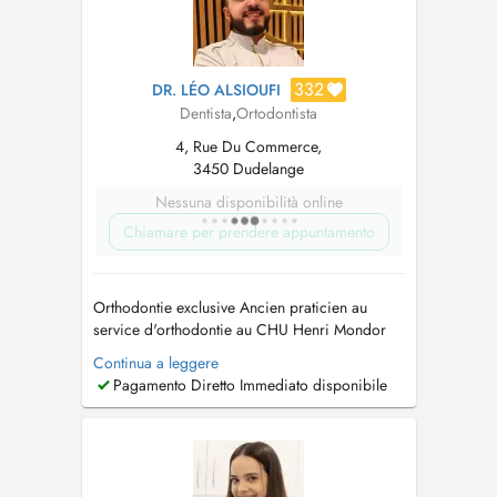
332
DR. LÉO ALSIOUFI
Dentista
,
Ortodontista
4, Rue Du Commerce,
3450 Dudelange
Nessuna disponibilità online
Chiamare per prendere appuntamento
Orthodontie exclusive Ancien praticien au
service d'orthodontie au CHU Henri Mondor
AP-HP - service d'orthodontie - PARIS Invisalign
Continua a leggere
Masterclass Classique Certifiant Le Dr Léo
Pagamento Diretto Immediato disponibile
ALSIOUFI a reçu une formation spécifique de
plusieurs années et sa pratique quotidienne est
exclusivement réservé...