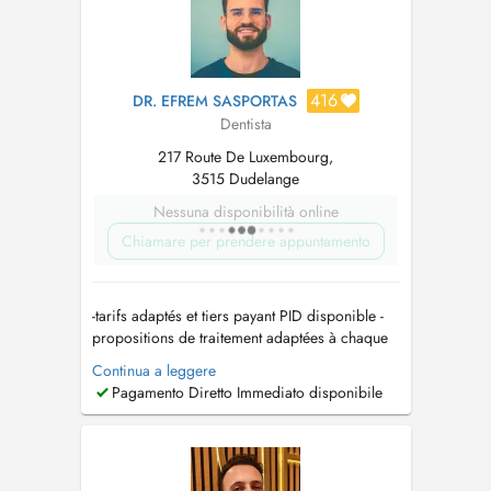
416
DR. EFREM SASPORTAS
Dentista
217 Route De Luxembourg,
3515 Dudelange
Nessuna disponibilità online
Chiamare per prendere appuntamento
-tarifs adaptés et tiers payant PID disponible -
propositions de traitement adaptées à chaque
demande -reconstitutions dentaires garanties -
Continua a leggere
traitements de haute qualité -cabinet moderne,
Pagamento Diretto Immediato disponibile
équipements et techniques de dernière
génération -Tél: +352 691 347 878 *Traitement
de caries *Dét...