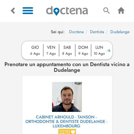
Sei qui:
Doctena
Dentista
Dudelange
GIO
VEN
SAB
DOM
LUN
6 Ago
7 Ago
8 Ago
9 Ago
10 Ago
Prenotare un appuntamento con un Dentista vicino a
Dudelange
CABINET ARNOULD - TANSON -
ORTHODONTIE & DENTISTE DUDELANGE -
LUXEMBOURG
2270