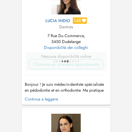
148
LUCIA INDIO
Dentista
7 Rue Du Commerce,
3450 Dudelange
Disponibilità dei colleghi
Nessuna disponibilità online
Chiamare per prendere appuntamento
Bonjour ! Je suis médecin-dentiste spécialisée
en pédodontie et en orthodontie. Ma pratique
sadresse aux enfants, aux adolescents et aux
Continua a leggere
adultes, avec une approche douce, préventive
et personnalisée. Jaccorde une grande
importance à lécoute du patient et de sa
famille, afin de proposer des soi...