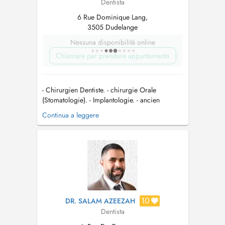
Dentista
6 Rue Dominique Lang,
3505 Dudelange
Nessuna disponibilità online
Chiamare per prendere appuntamento
- Chirurgien Dentiste. - chirurgie Orale
(Stomatologie). - Implantologie. - ancien
praticien attaché à l'hôpital d'Argenteuil (Ile-de-
Continua a leggere
France) en service Stomatologie et chirurgie
réparatrice. - Internat en stomatologie et
chirurgie réparatrice. - Stage en chirurgie
Maxillo- Faciale et Traumatol...
10
DR. SALAM AZEEZAH
Dentista