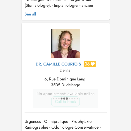
(Stomatologie). - Implantologie. - ancien
praticien attaché à l'hôpital d'Argenteuil (Ile-de-
See all
France) en service Stomatologie et chirurgie
réparatrice. - Internat en stomatologie et
chirurgie réparatrice. - Stage en chirurgie
Maxillo- Faciale et Traumatol...
36
DR. CAMILLE COURTOIS
Dentist
6, Rue Dominique Lang,
3505 Dudelange
No appointments available online
Call to book
Urgences - Omnipratique - Prophylaxie -
Radiographie - Odontologie Conservatrice -