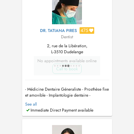
475
DR. TATIANA PIRES
Dentist
2, rue de la Libération,
L-3510 Dudelange
No appointments available online
Call to book
- Médicine Dentaire Géneraliste - Prosthèse fixe
et amovible - Implantologie dentaire -
Orthodontie fixe et amovible - Dysfontions
See all
cranio-mandibulaires - Bleaching dentaire -
Immediate Direct Payment available
Dentisterie esthétique - Médicine Dentaire
Pédiatrique...