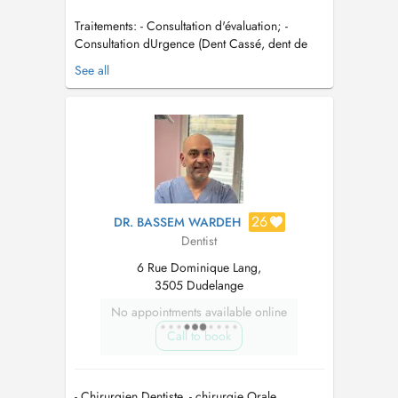
Traitements: - Consultation d'évaluation; -
Consultation dUrgence (Dent Cassé, dent de
sagesse, Douleur, drainage des abcès, collage
See all
des dents et la cimentation des couronnes).
Parodontologie: - Détartrage (Nettoyage).
Dentisterie: - Dentisterie et dentisterie
esthétique; - Traitements ...
26
DR. BASSEM WARDEH
Dentist
6 Rue Dominique Lang,
3505 Dudelange
No appointments available online
Call to book
- Chirurgien Dentiste. - chirurgie Orale