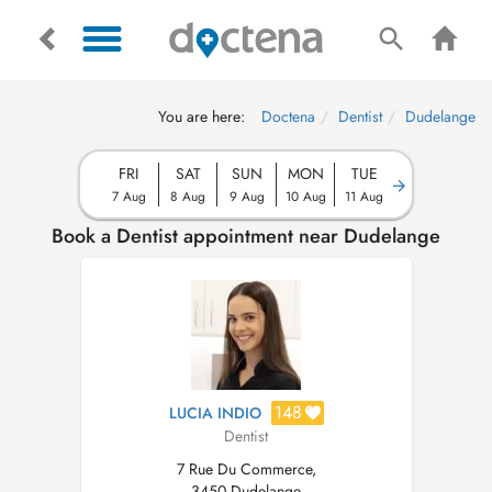
You are here:
Doctena
Dentist
Dudelange
FRI
SAT
SUN
MON
TUE
7 Aug
8 Aug
9 Aug
10 Aug
11 Aug
Book a Dentist appointment near Dudelange
148
LUCIA INDIO
Dentist
7 Rue Du Commerce,
3450 Dudelange