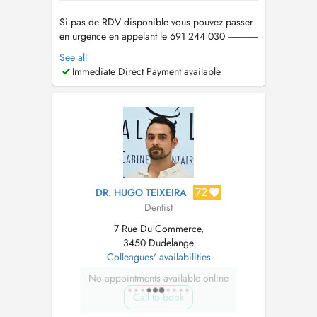
Si pas de RDV disponible vous pouvez passer
en urgence en appelant le 691 244 030 --------------
------------------------------------------------------------------------ -
See all
endodontie: endodontie mécanisée, RTE,
Immediate Direct Payment available
apicectomie ; - dentisterie: restaurations
simples, avec tenon et facettes direct...
72
DR. HUGO TEIXEIRA
Dentist
7 Rue Du Commerce,
3450 Dudelange
Colleagues' availabilities
No appointments available online
Call to book