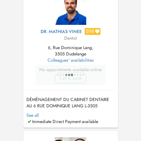
CNS Traitements de racines - Dé...
598
DR. MATHIAS VINEE
Dentist
6, Rue Dominique Lang,
3505 Dudelange
Colleagues' availabilities
No appointments available online
Call to book
DÉMÉNAGEMENT DU CABINET DENTAIRE
AU 6 RUE DOMINIQUE LANG L-3505
DUDELANGE A PARTIR DU 15/06/2026
See all
URGENCE SOIR/WEEK END : +352 621 640
Immediate Direct Payment available
049 PRISE DE RDV PAR
TELEPHONE/WHATSAPP/SMS : +352 621
640 049 TIERS PAYANT DISPONIBLE,