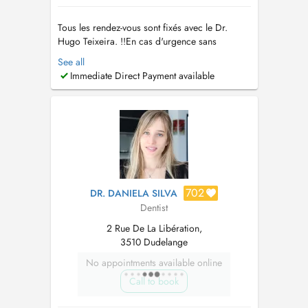
Tous les rendez-vous sont fixés avec le Dr.
Hugo Teixeira. !!En cas d'urgence sans
créneau disponible, contactez le 621 714 589
See all
(DUEDELANGE) où 28 79 99 97 (MERSCH)
Immediate Direct Payment available
pour un accueil immédiat!!! Parking
Dudelange: www.oral-lux.com/parking --
Domaines d'Expertise
____________________...
702
DR. DANIELA SILVA
Dentist
2 Rue De La Libération,
3510 Dudelange
No appointments available online
Call to book