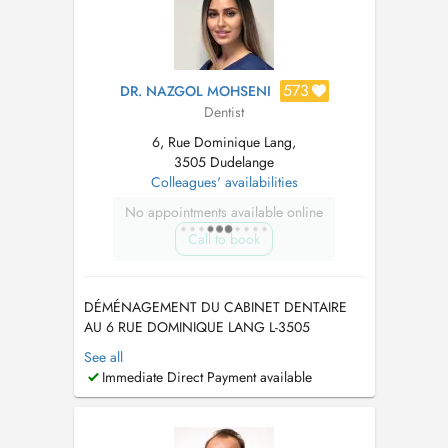
573
DR. NAZGOL MOHSENI
Dentist
6, Rue Dominique Lang,
3505 Dudelange
Colleagues' availabilities
No appointments available online
Call to book
DÉMÉNAGEMENT DU CABINET DENTAIRE
AU 6 RUE DOMINIQUE LANG L-3505
DUDELANGE A PARTIR DU 15/06/2026
See all
URGENCE SOIR/WEEK END : +352 621 640
Immediate Direct Payment available
049 PRISE DE RDV PAR
TELEPHONE/WHATSAPP/SMS : +352 621
640 049 TIERS PAYANT DISPONIBLE,
AUCUNE AVANCE DE FRAIS SUR LA PART