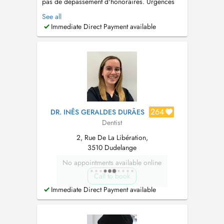
pas de dépassement d'honoraires. Urgences
dentaires Dentiste & Orthodontie Invisible et
See all
conventionnelle, pour enfants et adultes,
Immediate Direct Payment available
urgences dentaires , prothèses, dents de
sagesse chirurgie et Implants, facettes dentaires
esthétiques. Depuis +10ans au...
264
DR. INÊS GERALDES DURÃES
Dentist
2, Rue De La Libération,
3510 Dudelange
No appointments available online
Call to book
Immediate Direct Payment available