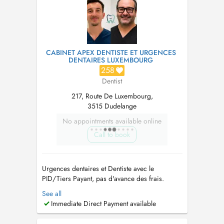
AUCUNE AVANCE DE FRAIS SUR LA PART
CNS Traitements de racines - Dé...
CABINET APEX DENTISTE ET URGENCES
DENTAIRES LUXEMBOURG
258
Dentist
217, Route De Luxembourg,
3515 Dudelange
No appointments available online
Call to book
Urgences dentaires et Dentiste avec le
PID/Tiers Payant, pas d'avance des frais.
Bienvenue au Cabinet Apex Dentiste ! Situé à
See all
Dudelange à la frontière française, notre
Immediate Direct Payment available
cabinet vous accueille dans une ambiance
conviviale et rassurante, pour prendre soin de