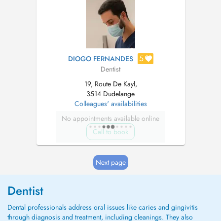
fonctionnalité et l'esthétiqu...
5
DIOGO FERNANDES
Dentist
19, Route De Kayl,
3514 Dudelange
Colleagues' availabilities
No appointments available online
Call to book
Next page
Dentist
Dental professionals address oral issues like caries and gingivitis
through diagnosis and treatment, including cleanings. They also