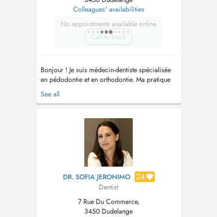
Colleagues' availabilities
No appointments available online
Call to book
Bonjour ! Je suis médecin-dentiste spécialisée
en pédodontie et en orthodontie. Ma pratique
sadresse aux enfants, aux adolescents et aux
See all
adultes, avec une approche douce, préventive
et personnalisée. Jaccorde une grande
importance à lécoute du patient et de sa
famille, afin de proposer des soi...
24
DR. SOFIA JERONIMO
Dentist
7 Rue Du Commerce,
3450 Dudelange