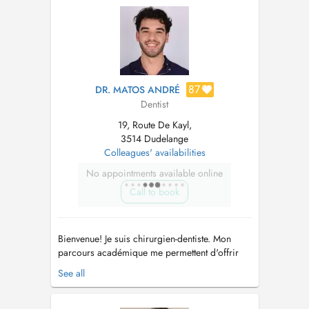
votre sourire à chaque étape de votre vi...
87
DR. MATOS ANDRÉ
Dentist
19, Route De Kayl,
3514 Dudelange
Colleagues' availabilities
No appointments available online
Call to book
Bienvenue! Je suis chirurgien-dentiste. Mon
parcours académique me permettent d'offrir
des soins de haute qualité, alliant techniques
See all
avancés et une approche personnalisée pour
répondre aux attentes spécifiques de chaque
patient. Mon objectif est de restaurer la