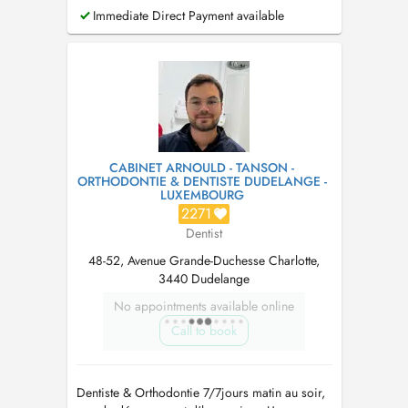
Endodontie - Parodontologie - Chirurgie Orale
Immediate Direct Payment available
- Pédodontie - Prothèse
CABINET ARNOULD - TANSON -
ORTHODONTIE & DENTISTE DUDELANGE -
LUXEMBOURG
2271
Dentist
48-52, Avenue Grande-Duchesse Charlotte,
3440 Dudelange
No appointments available online
Call to book
Dentiste & Orthodontie 7/7jours matin au soir,