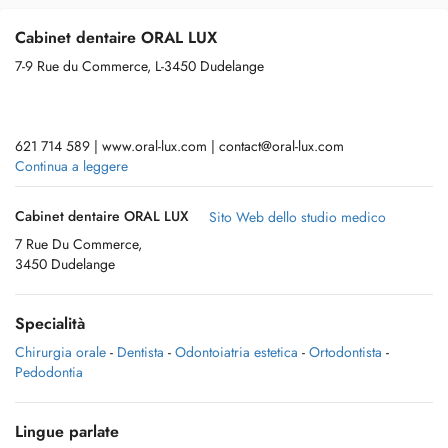
Cabinet dentaire ORAL LUX
7-9 Rue du Commerce, L-3450 Dudelange
621 714 589 | www.oral-lux.com |
contact@oral-lux.com
Continua a leggere
Cabinet dentaire ORAL LUX
Sito Web dello studio medico
Tous les rendez-vous sont préférentiellement fixés avec Dr. Hugo
7 Rue Du Commerce,
Teixeira et Dr Sabrina Pinto. Veuillez préciser si vous souhaitez
3450 Dudelange
confirmer ou demander un horaire spécifique.
Specialità
!!En cas durgence sans créneau disponible, contactez le 621 714 589
Chirurgia orale
-
Dentista
-
Odontoiatria estetica
-
Ortodontista
-
pour un accueil immédiat!!
Pedodontia
Lingue parlate
Tiers payant via le système de Paiement Immédiat Direct (PID).