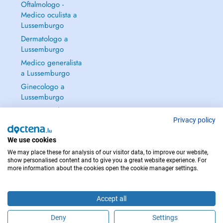
Oftalmologo -
Medico oculista a
Lussemburgo
Dermatologo a
Lussemburgo
Medico generalista
a Lussemburgo
Ginecologo a
Lussemburgo
Continua a leggere
→
Privacy policy
We use cookies
We may place these for analysis of our visitor data, to improve our website,
show personalised content and to give you a great website experience. For
more information about the cookies open the cookie manager settings.
PER LE URGENZE, CONSULTARE : 112
Copyright © 2026 - DOCTENA S.A. 42, Rue de la Vallée, L-2661 Luxembourg
Accept all
Deny
Settings
Fissa un appuntamento online