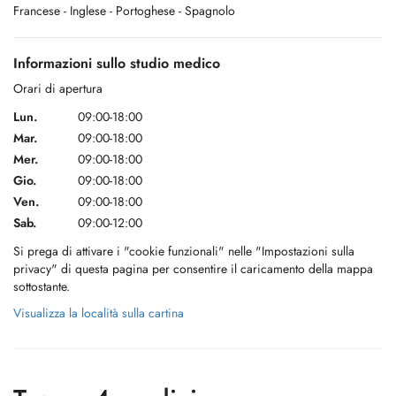
Francese
- Inglese
- Portoghese
- Spagnolo
Informazioni sullo studio medico
Orari di apertura
Pour plus d'informations sur le Parking, veuillez consulter notre site
Lun.
09:00-18:00
web.
Mar.
09:00-18:00
Mer.
09:00-18:00
Gio.
09:00-18:00
Ven.
09:00-18:00
Sab.
09:00-12:00
Si prega di attivare i "cookie funzionali" nelle "Impostazioni sulla
privacy" di questa pagina per consentire il caricamento della mappa
sottostante.
Visualizza la località sulla cartina