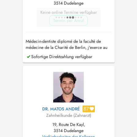
3514 Dudelange
Keine online Termine verfügbar
Termin per Anruf
Médecin-dentiste diplomé de la faculté de
médecine de la Charité de Berlin, j'exerce au
sein du cabinet dentaire Drs SCHLUSSNUSS-
Sofortige Direktzahlung verfügbar
LIMPACH-DOMINIQUE à Dudelange.
87
DR. MATOS ANDRÉ
Zahnheilkunde (Zahnarzt)
19, Route De Kayl,
3514 Dudelange
Verfügbarkeiten der Kollegen