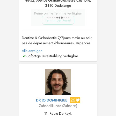
48-52, Avenue Grande-Duchesse Charlotte,
3440 Dudelange
Keine online Termine verfügbar
Termin per Anruf
Dentiste & Orthodontie 7/7jours matin au soir,
pas de dépassement d'honoraires. Urgences
dentaires Dentiste & Orthodontie Invisible et
Alle anzeigen
conventionnelle, pour enfants et adultes,
Sofortige Direktzahlung verfügbar
urgences dentaires , prothèses, dents de
sagesse chirurgie et Implants, facettes dentaires
esthétiques. Depuis +10ans au...
26
DR JO DOMINIQUE
Zahnheilkunde (Zahnarzt)
11, Route De Kayl,