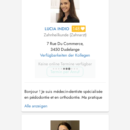
148
LUCIA INDIO
Zahnheilkunde (Zahnarzt)
7 Rue Du Commerce,
3450 Dudelange
Verfügbarkeiten der Kollegen
Keine online Termine verfügbar
Termin per Anruf
Bonjour ! Je suis médecin-dentiste spécialisée
en pédodontie et en orthodontie. Ma pratique
sadresse aux enfants, aux adolescents et aux
Alle anzeigen
adultes, avec une approche douce, préventive
et personnalisée. Jaccorde une grande
importance à lécoute du patient et de sa
famille, afin de proposer des soi...