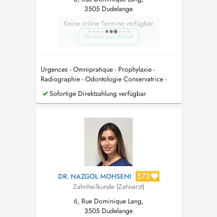
3505 Dudelange
Keine online Termine verfügbar
Termin per Anruf
Urgences - Omnipratique - Prophylaxie -
Radiographie - Odontologie Conservatrice -
Endodontie - Parodontologie - Chirurgie Orale
Sofortige Direktzahlung verfügbar
- Pédodontie - Prothèse
573
DR. NAZGOL MOHSENI
Zahnheilkunde (Zahnarzt)
6, Rue Dominique Lang,
3505 Dudelange