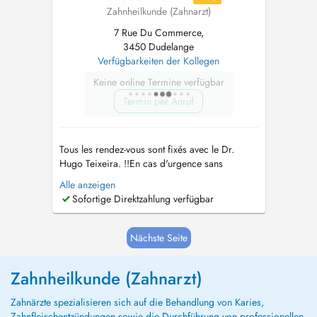
Zahnheilkunde (Zahnarzt)
7 Rue Du Commerce,
3450 Dudelange
Verfügbarkeiten der Kollegen
Keine online Termine verfügbar
Termin per Anruf
Tous les rendez-vous sont fixés avec le Dr.
Hugo Teixeira. !!En cas d'urgence sans
créneau disponible, contactez le 621 714 589
Alle anzeigen
(DUEDELANGE) où 28 79 99 97 (MERSCH)
Sofortige Direktzahlung verfügbar
pour un accueil immédiat!!! Parking
Dudelange: www.oral-lux.com/parking --
Domaines d'Expertise
Nächste Seite
____________________...
Zahnheilkunde (Zahnarzt)
Zahnärzte spezialisieren sich auf die Behandlung von Karies,
Zahnfleischentzündungen sowie die Durchführung von professionellen