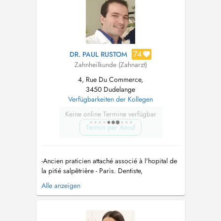
74
DR. PAUL RUSTOM
Zahnheilkunde (Zahnarzt)
4, Rue Du Commerce,
3450 Dudelange
Verfügbarkeiten der Kollegen
Keine online Termine verfügbar
Termin per Anruf
-Ancien praticien attaché associé à l'hopital de
la pitié salpêtrière - Paris. Dentiste,
Implantologue, chirurgien maxillo-faciale et
Alle anzeigen
bucco-dentaire. - Expertises et actes
chirurgicaux: Reconstitution osseuse de la
mâchoire (Greffe osseuse , sinus lift ,
régénération osseuse). Pose implants im...