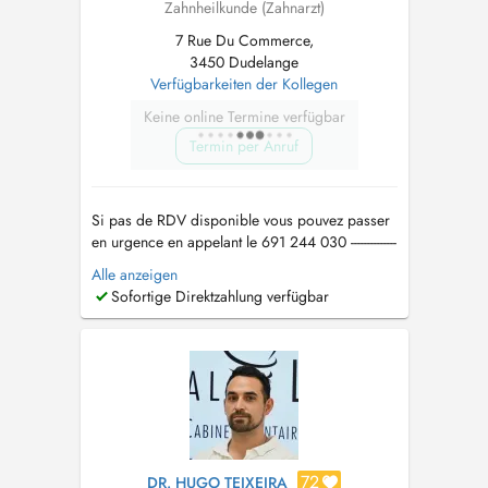
Zahnheilkunde (Zahnarzt)
7 Rue Du Commerce,
3450 Dudelange
Verfügbarkeiten der Kollegen
Keine online Termine verfügbar
Termin per Anruf
Si pas de RDV disponible vous pouvez passer
en urgence en appelant le 691 244 030 --------------
------------------------------------------------------------------------ -
Alle anzeigen
endodontie: endodontie mécanisée, RTE,
Sofortige Direktzahlung verfügbar
apicectomie ; - dentisterie: restaurations
simples, avec tenon et facettes direct...
72
DR. HUGO TEIXEIRA