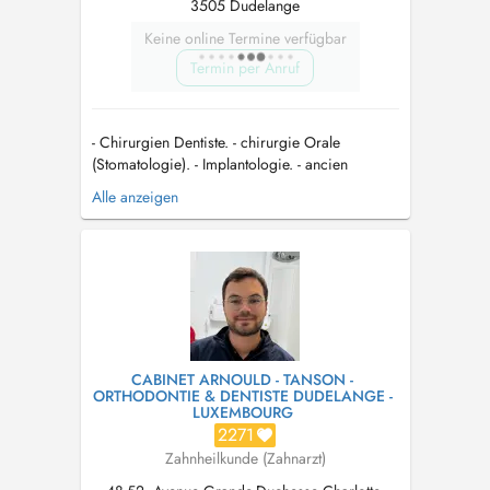
3505 Dudelange
Keine online Termine verfügbar
Termin per Anruf
- Chirurgien Dentiste. - chirurgie Orale
(Stomatologie). - Implantologie. - ancien
praticien attaché à l'hôpital d'Argenteuil (Ile-de-
Alle anzeigen
France) en service Stomatologie et chirurgie
réparatrice. - Internat en stomatologie et
chirurgie réparatrice. - Stage en chirurgie
Maxillo- Faciale et Traumatol...
CABINET ARNOULD - TANSON -
ORTHODONTIE & DENTISTE DUDELANGE -
LUXEMBOURG
2271
Zahnheilkunde (Zahnarzt)