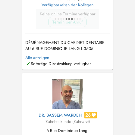
Verfügbarkeiten der Kollegen
Keine online Termine verfügbar
Termin per Anruf
DÉMÉNAGEMENT DU CABINET DENTAIRE
AU 6 RUE DOMINIQUE LANG L-3505
DUDELANGE A PARTIR DU 15/06/2026
Alle anzeigen
URGENCE SOIR/WEEK END : +352 621 640
Sofortige Direktzahlung verfügbar
049 PRISE DE RDV PAR
TELEPHONE/WHATSAPP/SMS : +352 621
640 049 TIERS PAYANT DISPONIBLE,
AUCUNE AVANCE DE FRAIS SUR LA PART
CNS Traitements de racines - Dé...
26
DR. BASSEM WARDEH
Zahnheilkunde (Zahnarzt)
6 Rue Dominique Lang,