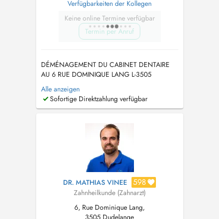
Verfügbarkeiten der Kollegen
Keine online Termine verfügbar
Termin per Anruf
DÉMÉNAGEMENT DU CABINET DENTAIRE
AU 6 RUE DOMINIQUE LANG L-3505
DUDELANGE A PARTIR DU 15/06/2026
Alle anzeigen
URGENCE SOIR/WEEK END : +352 621 640
Sofortige Direktzahlung verfügbar
049 PRISE DE RDV PAR
TELEPHONE/WHATSAPP/SMS : +352 621
640 049 TIERS PAYANT DISPONIBLE,
AUCUNE AVANCE DE FRAIS SUR LA PART
CNS Traitements de racines - Dé...
598
DR. MATHIAS VINEE
Zahnheilkunde (Zahnarzt)
6, Rue Dominique Lang,
3505 Dudelange