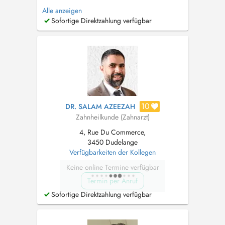
AP-HP - service d'orthodontie - PARIS Invisalign
Alle anzeigen
Masterclass Classique Certifiant Le Dr Léo
Sofortige Direktzahlung verfügbar
ALSIOUFI a reçu une formation spécifique de
plusieurs années et sa pratique quotidienne est
exclusivement réservé...
10
DR. SALAM AZEEZAH
Zahnheilkunde (Zahnarzt)
4, Rue Du Commerce,
3450 Dudelange
Verfügbarkeiten der Kollegen
Keine online Termine verfügbar
Termin per Anruf
Sofortige Direktzahlung verfügbar