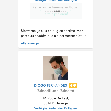
Keine online Termine verfügbar
Termin per Anruf
Bienvenue! Je suis chirurgien-dentiste. Mon
parcours académique me permettent d'offrir
des soins de haute qualité, alliant techniques
Alle anzeigen
avancés et une approche personnalisée pour
répondre aux attentes spécifiques de chaque
patient. Mon objectif est de restaurer la
fonctionnalité et l'esthétiqu...
4
DIOGO FERNANDES
Zahnheilkunde (Zahnarzt)
19, Route De Kayl,
3514 Dudelange
Verfügbarkeiten der Kollegen