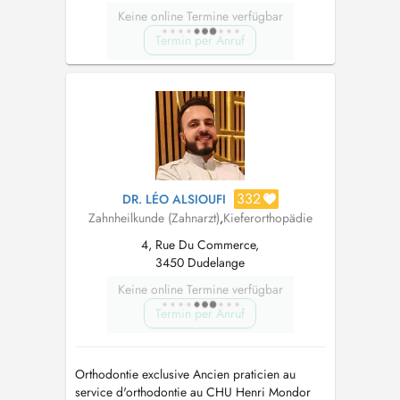
Keine online Termine verfügbar
Termin per Anruf
332
DR. LÉO ALSIOUFI
Zahnheilkunde (Zahnarzt)
,
Kieferorthopädie
4, Rue Du Commerce,
3450 Dudelange
Keine online Termine verfügbar
Termin per Anruf
Orthodontie exclusive Ancien praticien au
service d'orthodontie au CHU Henri Mondor