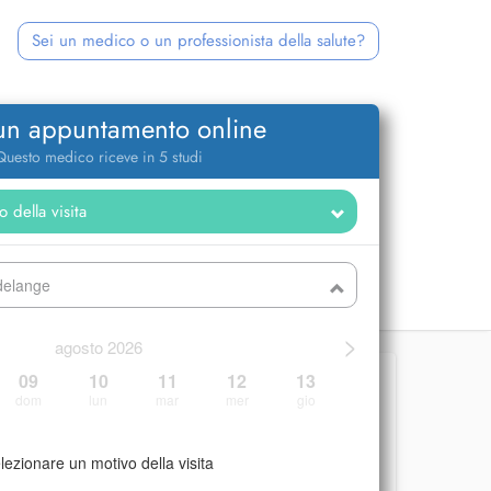
Sei un medico o un professionista della salute?
 un appuntamento online
Questo medico riceve in 5 studi
delange
>
agosto 2026
09
10
11
12
13
dom
lun
mar
mer
gio
lezionare un motivo della visita