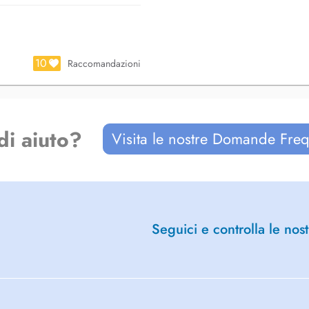
10
Raccomandazioni
di aiuto?
Visita le nostre Domande Freq
Seguici e controlla le nost