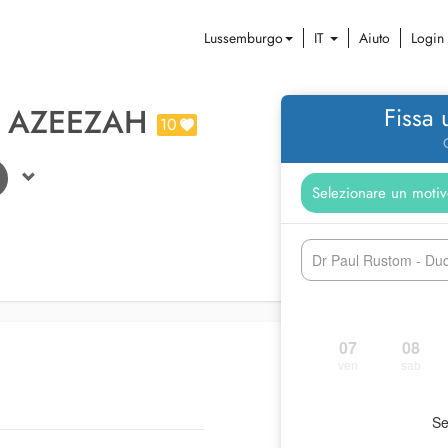
Lussemburgo
IT
Aiuto
Login
 AZEEZAH
Fissa
10
Dr Paul Rustom - Du
07
08
ven
sab
Se