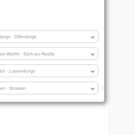
dange - Differdange
ur-Alzette - Esch-sur-Alzette
rich - Lussemburgo
sen - Strassen