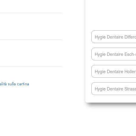
Hygie Dentaire Differ
Hygie Dentaire Esch-s
Hygie Dentaire Holle
lità sulla cartina
Hygie Dentaire Stras