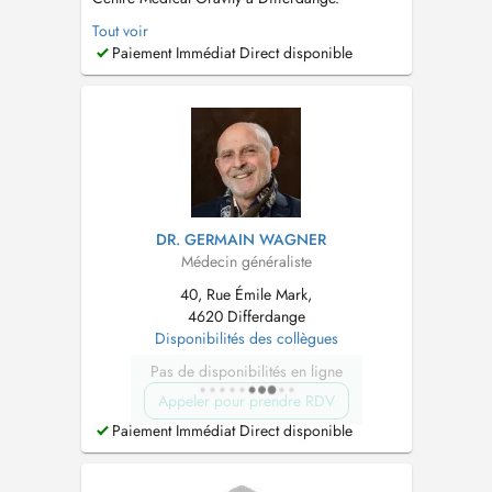
Formation approfondie en Sciences médicales
Tout voir
à l'Université de Strasbourg de 2013 à 2019.
Paiement Immédiat Direct disponible
Spécialisation en Médecine générale à
l'Université du Luxembourg de 2019 à 2022.
Consultation pour enfants de plus de 2 ans. ...
DR. GERMAIN WAGNER
Médecin généraliste
40, Rue Émile Mark,
4620 Differdange
Disponibilités des collègues
Pas de disponibilités en ligne
Appeler pour prendre RDV
Paiement Immédiat Direct disponible