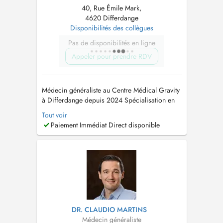
40, Rue Émile Mark,
4620 Differdange
Disponibilités des collègues
Pas de disponibilités en ligne
Appeler pour prendre RDV
Médecin généraliste au Centre Médical Gravity
à Differdange depuis 2024 Spécialisation en
Médecine générale à l'Université de
Tout voir
Luxembourg en 2023 Bachelor et Master en
Paiement Immédiat Direct disponible
Médecine à L'Université Catholique de Louvain
en 2017 et 2020 Prise en charge des enfants à
partir de 3 ans...
DR. CLAUDIO MARTINS
Médecin généraliste