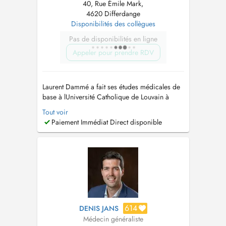
40, Rue Émile Mark,
4620 Differdange
Disponibilités des collègues
Pas de disponibilités en ligne
Appeler pour prendre RDV
Laurent Dammé a fait ses études médicales de
base à lUniversité Catholique de Louvain à
Bruxelles avant dintégrer la spécialisation en
Tout voir
médecine générale à lUniversité du
Paiement Immédiat Direct disponible
Luxembourg. A partir de 2021 il a intégré
léquipe des médecins au sein du Centre
Médical de Differdange, Ayant un attrait
particul...
614
DENIS JANS
Médecin généraliste