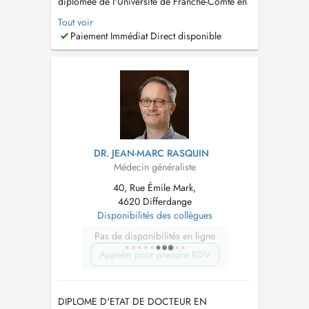
diplômée de l'Université de Franche-Comté en
2023. Elle a suivi une formation approfondie
Tout voir
en Sciences Médicales (2014-2019) puis une
Paiement Immédiat Direct disponible
formation spécialisée en Médecine Générale
(2020-2023). Consultations proposées -
Consultation de médecine générale -...
DR. JEAN-MARC RASQUIN
Médecin généraliste
40, Rue Émile Mark,
4620 Differdange
Disponibilités des collègues
Pas de disponibilités en ligne
Appeler pour prendre RDV
DIPLOME D'ETAT DE DOCTEUR EN