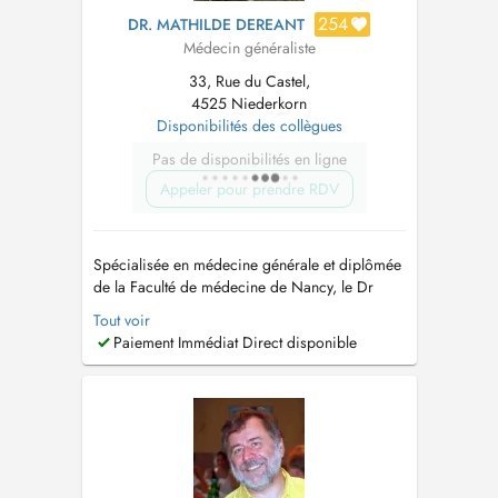
254
DR. MATHILDE DEREANT
Médecin généraliste
33, Rue du Castel,
4525 Niederkorn
Disponibilités des collègues
Pas de disponibilités en ligne
Appeler pour prendre RDV
Spécialisée en médecine générale et diplômée
de la Faculté de médecine de Nancy, le Dr
Mathilde Dereant propose des consultations en
Tout voir
français et en anglais pour les enfants de 0 à
Paiement Immédiat Direct disponible
18 ans et les adultes. Consultations au Centre
Médical PRIMERA Niederkorn (Differdange)
Adresse : 33, rue du Castel,...