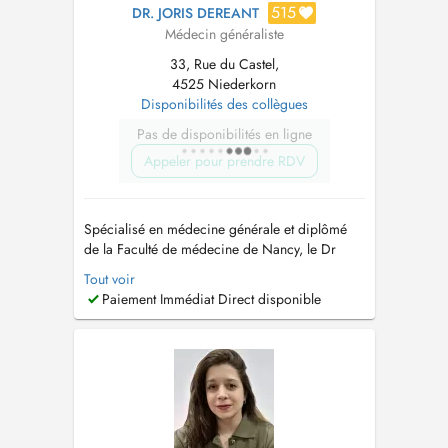
515
DR. JORIS DEREANT
Médecin généraliste
33, Rue du Castel,
4525 Niederkorn
Disponibilités des collègues
Pas de disponibilités en ligne
Appeler pour prendre RDV
Spécialisé en médecine générale et diplômé
de la Faculté de médecine de Nancy, le Dr
Joris Dereant propose des consultations de
Tout voir
médecine générale pour les enfants de 0 à 18
Paiement Immédiat Direct disponible
ans et les adultes. Consultations au Centre
Médical PRIMERA Niederkorn (Differdange)
Adresse : 33, rue du Castel, L-4525 ...