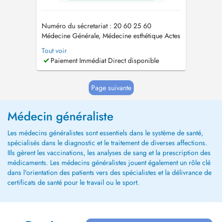
Numéro du sécretariat : 20 60 25 60
Médecine Générale, Médecine esthétique Actes
de médecine esthétique proposés: - injection
Tout voir
de toxine botulique (« Botox ») - injection
Paiement Immédiat Direct disponible
dacide hyaluronique (prochainement) -
peelings (visage, cou, mains - prochainement)
Le cabinet se situe au 1er éta...
Page suivante
Médecin généraliste
Les médecins généralistes sont essentiels dans le système de santé,
spécialisés dans le diagnostic et le traitement de diverses affections.
IIls gèrent les vaccinations, les analyses de sang et la prescription des
médicaments. Les médecins généralistes jouent également un rôle clé
dans l'orientation des patients vers des spécialistes et la délivrance de
certificats de santé pour le travail ou le sport.