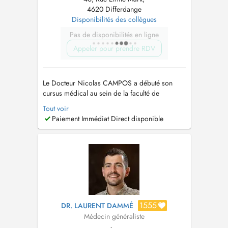
4620 Differdange
Disponibilités des collègues
Pas de disponibilités en ligne
Appeler pour prendre RDV
Le Docteur Nicolas CAMPOS a débuté son
cursus médical au sein de la faculté de
Médecine de Nancy avant d’intégrer la
Tout voir
spécialisation en médecine générale à
Paiement Immédiat Direct disponible
l’Université du Luxembourg. Portant un intérêt
particulier aux perturbateurs endocriniens, il
réalise un double cursus afin de mener à bien
son p...
1555
DR. LAURENT DAMMÉ
Médecin généraliste