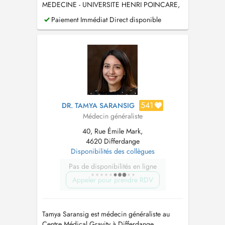
MEDECINE - UNIVERSITE HENRI POINCARE,
NANCY 1
Paiement Immédiat Direct disponible
541
DR. TAMYA SARANSIG
Médecin généraliste
40, Rue Émile Mark,
4620 Differdange
Disponibilités des collègues
Pas de disponibilités en ligne
Appeler pour prendre RDV
Tamya Saransig est médecin généraliste au
Centre Médical Gravity à Differdange.