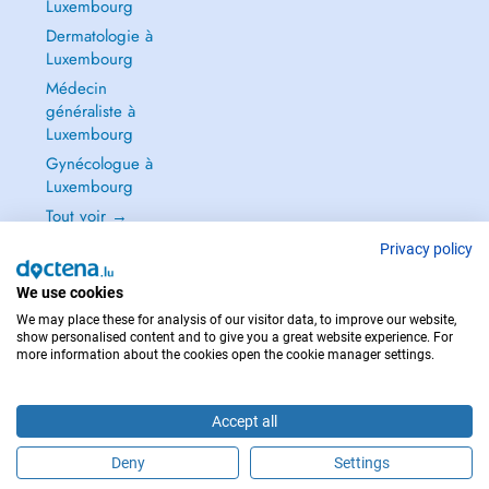
Luxembourg
Dermatologie à
Luxembourg
Médecin
généraliste à
Luxembourg
Gynécologue à
Luxembourg
Tout voir →
Privacy policy
We use cookies
We may place these for analysis of our visitor data, to improve our website,
POUR LES URGENCES, CONSULTEZ : 112
show personalised content and to give you a great website experience. For
more information about the cookies open the cookie manager settings.
Copyright © 2026 - DOCTENA S.A. 42, Rue de la Vallée, L-2661 Luxembourg
Accept all
Deny
Settings