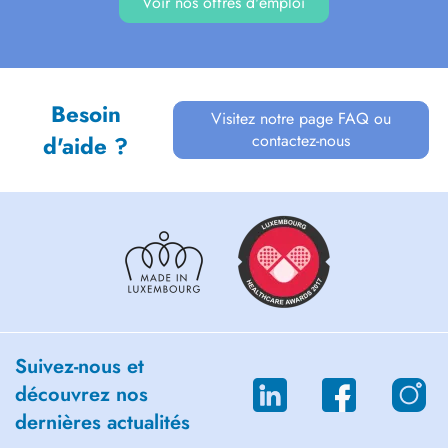
Voir nos offres d'emploi
Besoin
Visitez notre page FAQ ou
contactez-nous
d'aide ?
Suivez-nous et
découvrez nos
dernières actualités