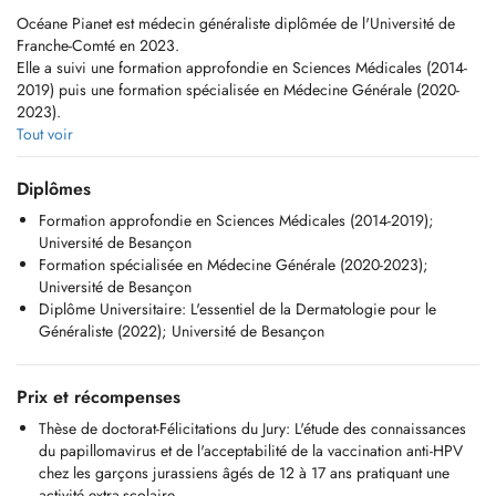
Océane Pianet est médecin généraliste diplômée de l'Université de
Franche-Comté en 2023.
Elle a suivi une formation approfondie en Sciences Médicales (2014-
2019) puis une formation spécialisée en Médecine Générale (2020-
2023).
Tout voir
Consultations proposées
Diplômes
-Consultation de médecine générale
Formation approfondie en Sciences Médicales (2014-2019);
Université de Besançon
-Consultation de pédiatrie à partir de la naissance, incluant le suivi et
Formation spécialisée en Médecine Générale (2020-2023);
les vaccinations
Université de Besançon
Diplôme Universitaire: L'essentiel de la Dermatologie pour le
-Consultation de gynécologie, réalisation de frottis cervico-vaginal
Généraliste (2022); Université de Besançon
pour le dépistage du cancer du col de l'utérus, prélèvements vaginal,
suivi et prise en charge de la ménopause, initiation et renouvellement
de contraception (pilule)
Prix et récompenses
Thèse de doctorat-Félicitations du Jury: L'étude des connaissances
du papillomavirus et de l'acceptabilité de la vaccination anti-HPV
chez les garçons jurassiens âgés de 12 à 17 ans pratiquant une
activité extra-scolaire