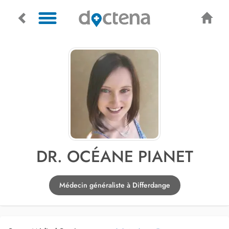
DR. OCÉANE PIANET
Médecin généraliste à Differdange