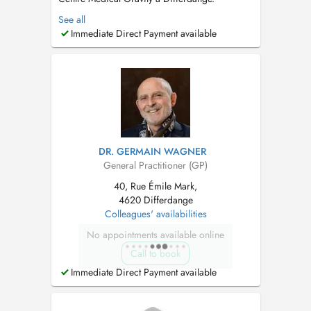
Formation approfondie en Sciences médicales
See all
à l'Université de Strasbourg de 2013 à 2019.
Immediate Direct Payment available
Spécialisation en Médecine générale à
l'Université du Luxembourg de 2019 à 2022.
Consultation pour enfants de plus de 2 ans. ...
DR. GERMAIN WAGNER
General Practitioner (GP)
40, Rue Émile Mark,
4620 Differdange
Colleagues' availabilities
No appointments available online
Call to book
Immediate Direct Payment available