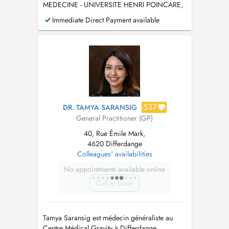
MEDECINE - UNIVERSITE HENRI POINCARE,
NANCY 1
Immediate Direct Payment available
537
DR. TAMYA SARANSIG
General Practitioner (GP)
40, Rue Émile Mark,
4620 Differdange
Colleagues' availabilities
No appointments available online
Call to book
Tamya Saransig est médecin généraliste au
Centre Médical Gravity à Differdange.