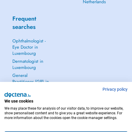
Netherlands
Frequent
searches
Ophthalmologist -
Eye Doctor in
Luxembourg
Dermatologist in
Luxembourg
General
Practitioner (GP) in
Luxembourg
Privacy policy
Gynecologist in
We use cookies
Luxembourg
We may place these for analysis of our visitor data, to improve our website,
See all →
show personalised content and to give you a great website experience. For
more information about the cookies open the cookie manager settings.