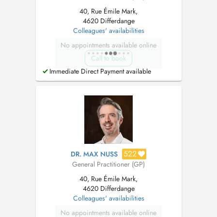
40, Rue Émile Mark,
4620 Differdange
Colleagues' availabilities
No appointments available online
Call to book
Immediate Direct Payment available
522
DR. MAX NUSS
General Practitioner (GP)
40, Rue Émile Mark,
4620 Differdange
Colleagues' availabilities
No appointments available online