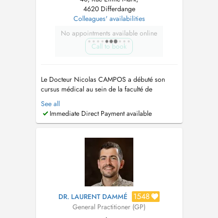
4620 Differdange
Colleagues' availabilities
No appointments available online
Call to book
Le Docteur Nicolas CAMPOS a débuté son
cursus médical au sein de la faculté de
Médecine de Nancy avant d’intégrer la
See all
spécialisation en médecine générale à
Immediate Direct Payment available
l’Université du Luxembourg. Portant un intérêt
particulier aux perturbateurs endocriniens, il
réalise un double cursus afin de mener à bien
son p...
1548
DR. LAURENT DAMMÉ
General Practitioner (GP)