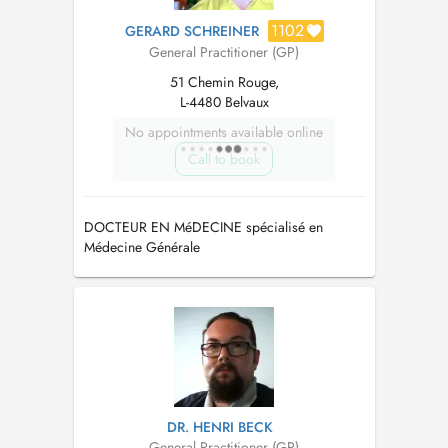
1102
GERARD SCHREINER
General Practitioner (GP)
51 Chemin Rouge,
L-4480 Belvaux
No appointments available online
Call to book
DOCTEUR EN MéDECINE spécialisé en
Médecine Générale
DR. HENRI BECK
General Practitioner (GP)