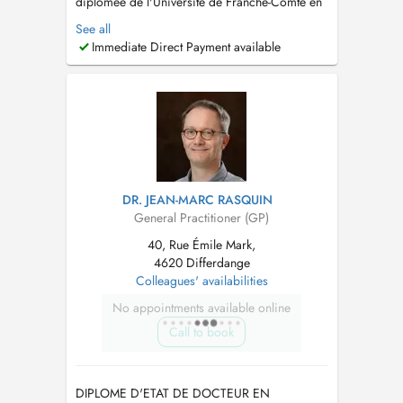
diplômée de l'Université de Franche-Comté en
2023. Elle a suivi une formation approfondie
See all
en Sciences Médicales (2014-2019) puis une
Immediate Direct Payment available
formation spécialisée en Médecine Générale
(2020-2023). Consultations proposées -
Consultation de médecine générale -...
DR. JEAN-MARC RASQUIN
General Practitioner (GP)
40, Rue Émile Mark,
4620 Differdange
Colleagues' availabilities
No appointments available online
Call to book
DIPLOME D'ETAT DE DOCTEUR EN