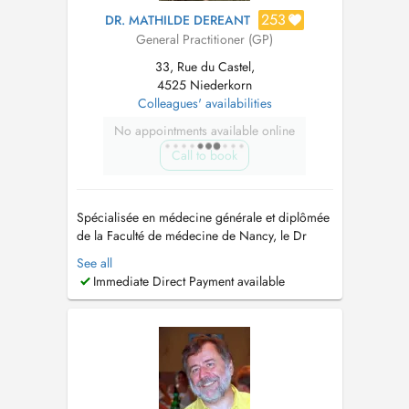
253
DR. MATHILDE DEREANT
General Practitioner (GP)
33, Rue du Castel,
4525 Niederkorn
Colleagues' availabilities
No appointments available online
Call to book
Spécialisée en médecine générale et diplômée
de la Faculté de médecine de Nancy, le Dr
Mathilde Dereant propose des consultations en
See all
français et en anglais pour les enfants de 0 à
Immediate Direct Payment available
18 ans et les adultes. Consultations au Centre
Médical PRIMERA Niederkorn (Differdange)
Adresse : 33, rue du Castel,...