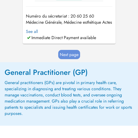
Numéro du sécretariat : 20 60 25 60
Médecine Générale, Médecine esthétique Actes
de médecine esthétique proposés: - injection
See all
de toxine botulique (« Botox ») - injection
Immediate Direct Payment available
dacide hyaluronique (prochainement) -
peelings (visage, cou, mains - prochainement)
Le cabinet se situe au 1er éta...
Next page
General Practitioner (GP)
General practitioners (GPs) are pivotal in primary health care,
specializing in diagnosing and treating various conditions. They
manage vaccinations, conduct blood tests, and oversee ongoing
medication management. GPs also play a crucial role in referring
patients to specialists and issuing health certificates for work or sports
purposes.