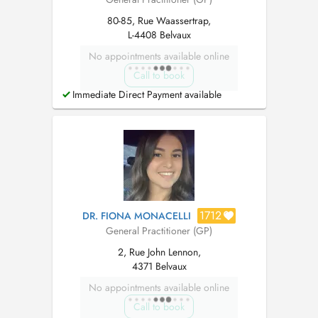
80-85, Rue Waassertrap,
L-4408 Belvaux
No appointments available online
Call to book
Immediate Direct Payment available
1712
DR. FIONA MONACELLI
General Practitioner (GP)
2, Rue John Lennon,
4371 Belvaux
No appointments available online
Call to book