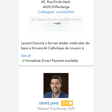
40, Rue Émile Mark,
4620 Differdange
Colleagues' availabilities
No appointments available online
Call to book
Laurent Dammé a fait ses études médicales de
base à lUniversité Catholique de Louvain à
Bruxelles avant dintégrer la spécialisation en
See all
médecine générale à lUniversité du
Immediate Direct Payment available
Luxembourg. A partir de 2021 il a intégré
léquipe des médecins au sein du Centre
Médical de Differdange, Ayant un attrait
particul...
614
DENIS JANS
General Practitioner (GP)