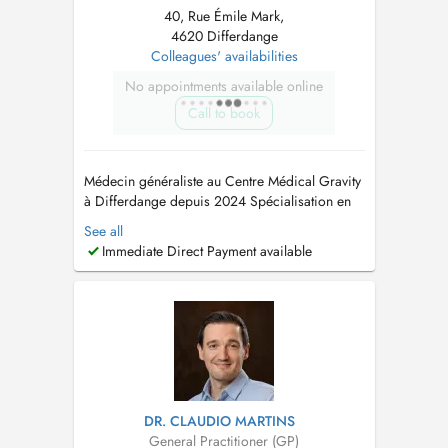
40, Rue Émile Mark,
4620 Differdange
Colleagues' availabilities
No appointments available online
Call to book
Médecin généraliste au Centre Médical Gravity
à Differdange depuis 2024 Spécialisation en
Médecine générale à l'Université de
See all
Luxembourg en 2023 Bachelor et Master en
Immediate Direct Payment available
Médecine à L'Université Catholique de Louvain
en 2017 et 2020 Prise en charge des enfants à
partir de 3 ans...
DR. CLAUDIO MARTINS
General Practitioner (GP)