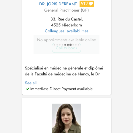
512
DR. JORIS DEREANT
General Practitioner (GP)
33, Rue du Castel,
4525 Niederkorn
Colleagues' availabilities
No appointments available online
Call to book
Spécialisé en médecine générale et diplômé
de la Faculté de médecine de Nancy, le Dr
Joris Dereant propose des consultations de
See all
médecine générale pour les enfants de 0 à 18
Immediate Direct Payment available
ans et les adultes. Consultations au Centre
Médical PRIMERA Niederkorn (Differdange)
Adresse : 33, rue du Castel, L-4525 ...