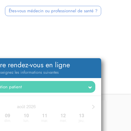
Êtes-vous médecin ou professionnel de santé ?
re rendez-vous en ligne
seignez les informations suivantes
>
août 2026
09
10
11
12
13
dim.
lun.
mar.
mer.
jeu.