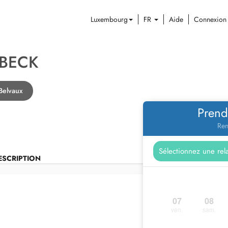
Luxembourg
FR
Aide
Connexion
 BECK
Belvaux
Prend
Ren
ESCRIPTION
07
08
ven.
sam.