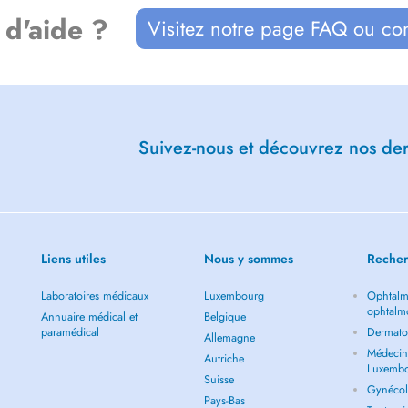
 d'aide ?
Visitez notre page FAQ ou co
Suivez-nous et découvrez nos dern
Liens utiles
Nous y sommes
Recher
Laboratoires médicaux
Luxembourg
Ophtalm
ophtalm
Annuaire médical et
Belgique
paramédical
Dermato
Allemagne
Médecin 
Autriche
Luxemb
Suisse
Gynécol
Pays-Bas