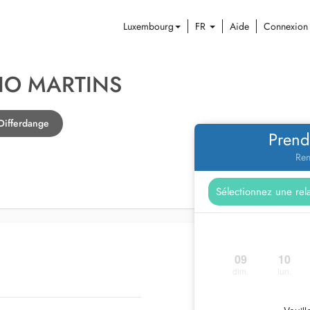
Luxembourg
FR
Aide
Connexion
IO MARTINS
Differdange
Prend
Ren
09
10
dim.
lun.