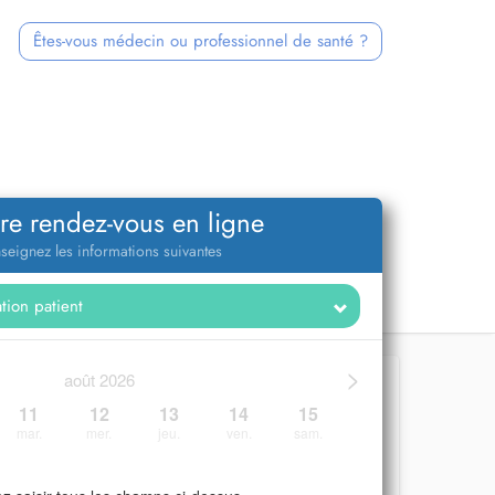
Êtes-vous médecin ou professionnel de santé ?
re rendez-vous en ligne
seignez les informations suivantes
>
août 2026
11
12
13
14
15
mar.
mer.
jeu.
ven.
sam.