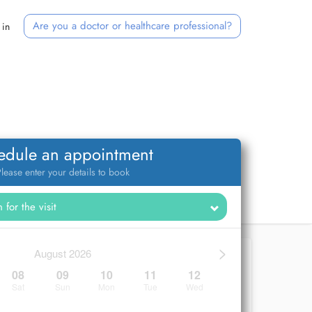
Are you a doctor or healthcare professional?
 in
edule an appointment
lease enter your details to book
>
August 2026
08
09
10
11
12
Sat
Sun
Mon
Tue
Wed