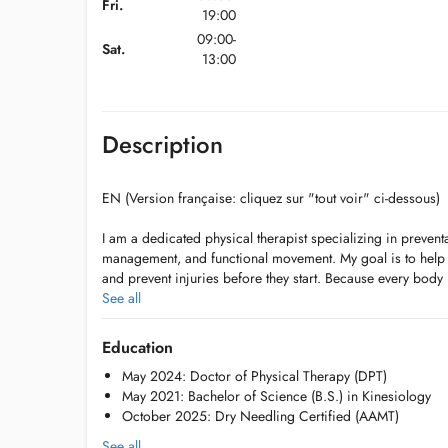
Fri.
19:00
09:00-
Sat.
13:00
Description
EN (Version française: cliquez sur "tout voir" ci-dessous)
I am a dedicated physical therapist specializing in prevent
management, and functional movement. My goal is to help y
and prevent injuries before they start. Because every body is 
patient-centric care, individualizing every single treatment
See all
lifestyle, and personal preferences.
Education
Specializations and Expertise
May 2024: Doctor of Physical Therapy (DPT)
- Vestibular Rehabilitation: Targeted therapy to treat dizzin
May 2021: Bachelor of Science (B.S.) in Kinesiology
helping you regain stability and confidence in your daily
October 2025: Dry Needling Certified (AAMT)
- Preventative Care & Wellness: Proactive training to preven
- Chronic Pain Management: Long-term relief strategies tai
See all