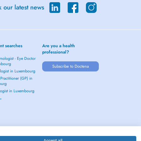
 our latest news
nt searches
Are you a health
professional?
mologist - Eye Doctor
mbourg
Subscribe to Doctena
logist in Luxembourg
Practitioner (GP) in
ourg
ogist in Luxembourg
 →
Accept all