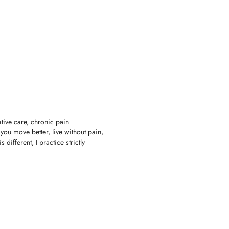
ative care, chronic pain
ou move better, live without pain,
different, I practice strictly
 plan to match your specific needs,
ess, vertigo, and balance issues,
 movements.
t injuries.
lored to you.