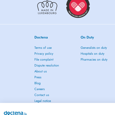
vos besoins.
- Mouvements fonctionnels et rééducation sportive: Optimis
bouge au quotidien et pour la performance sportive.
- Dry Needling (Acupuncture médicale) : Un soulagement 
profonds («points gâchettes» ou trigger points) et des tens
Doctena
On Duty
Terms of use
Generalists on duty
Privacy policy
Hospitals on duty
File complaint
Pharmacies on duty
Dispute resolution
About us
Press
Blog
Careers
Contact us
Legal notice