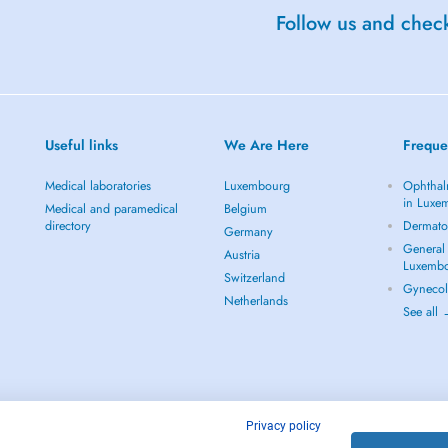
Follow us and check
er la façon dont votre corps
ciblé des nœuds musculaires
ions.
Useful links
We Are Here
Freque
Medical laboratories
Luxembourg
Ophthal
in Luxe
Medical and paramedical
Belgium
directory
Dermato
Germany
General 
Austria
Luxemb
Switzerland
Gynecol
Netherlands
See all
Privacy policy