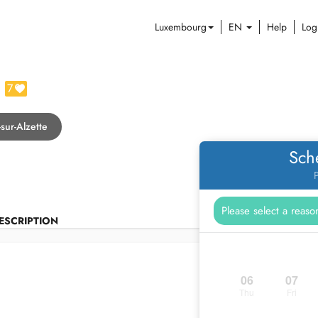
Luxembourg
EN
Help
Log
7
-sur-Alzette
Sch
P
ESCRIPTION
06
07
Thu
Fri