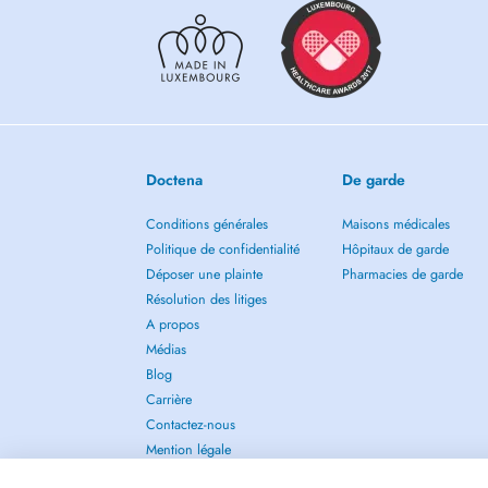
- Gestion de la douleur chronique: Des stratégies de soul
vos besoins.
- Mouvements fonctionnels et rééducation sportive: Optimis
bouge au quotidien et pour la performance sportive.
- Dry Needling (Acupuncture médicale) : Un soulagement 
profonds («points gâchettes» ou trigger points) et des tens
Doctena
De garde
Conditions générales
Maisons médicales
Politique de confidentialité
Hôpitaux de garde
Déposer une plainte
Pharmacies de garde
Résolution des litiges
A propos
Médias
Blog
Carrière
Contactez-nous
Mention légale