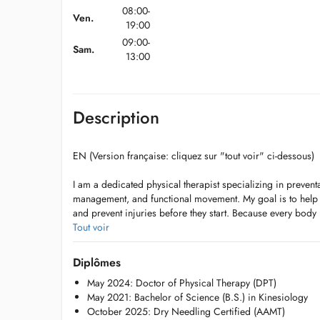
08:00-
Ven.
19:00
09:00-
Sam.
13:00
Description
EN (Version française: cliquez sur "tout voir" ci-dessous)
I am a dedicated physical therapist specializing in prevent
management, and functional movement. My goal is to help y
and prevent injuries before they start. Because every body is 
patient-centric care, individualizing every single treatment
Tout voir
lifestyle, and personal preferences.
Diplômes
Specializations and Expertise
May 2024: Doctor of Physical Therapy (DPT)
- Vestibular Rehabilitation: Targeted therapy to treat dizzin
May 2021: Bachelor of Science (B.S.) in Kinesiology
helping you regain stability and confidence in your daily
October 2025: Dry Needling Certified (AAMT)
- Preventative Care & Wellness: Proactive training to preven