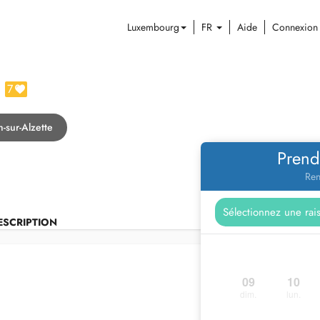
Luxembourg
FR
Aide
Connexion
7
-sur-Alzette
Prend
Ren
ESCRIPTION
09
10
dim.
lun.