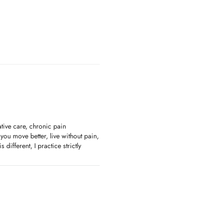
ative care, chronic pain
ou move better, live without pain,
different, I practice strictly
 plan to match your specific needs,
ess, vertigo, and balance issues,
 movements.
t injuries.