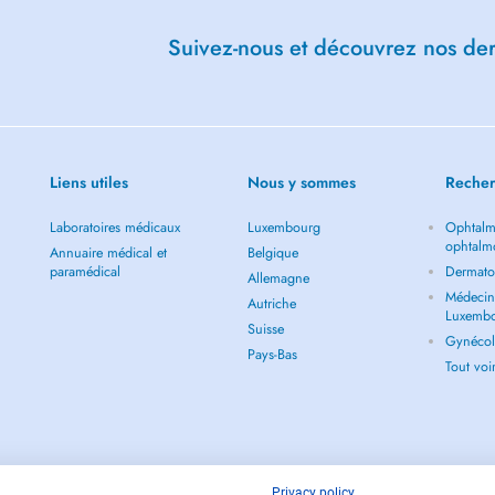
agement à long terme et adaptées à
Suivez-nous et découvrez nos dern
er la façon dont votre corps
ciblé des nœuds musculaires
ions.
Liens utiles
Nous y sommes
Recher
Laboratoires médicaux
Luxembourg
Ophtalm
ophtalm
Annuaire médical et
Belgique
paramédical
Dermato
Allemagne
Médecin 
Autriche
Luxemb
Suisse
Gynécol
Pays-Bas
Tout vo
Privacy policy