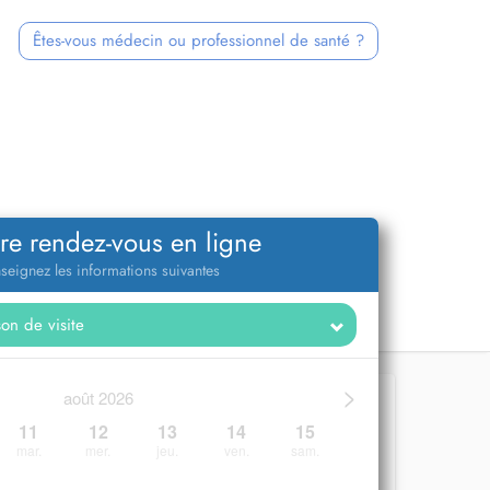
Êtes-vous médecin ou professionnel de santé ?
re rendez-vous en ligne
seignez les informations suivantes
>
août 2026
11
12
13
14
15
mar.
mer.
jeu.
ven.
sam.