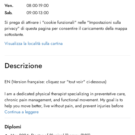
Ven.
08:00-19:00
Sab.
09:00-13:00
Si prega di attivare i "cookie funzionali" nelle "Impostazioni sulla
privacy" di questa pagina per consentire il caricamento della mappa
sottostante.
Visualizza la località sulla cartina
Descrizione
EN (Version française: cliquez sur "tout voir" ci-dessous)
I am a dedicated physical therapist specializing in preventative care,
chronic pain management, and functional movement. My goal is to
help you move better, live without pain, and prevent injuries before
they start. Because every body is different, I practice strictly patient-
Continua a leggere
centric care, individualizing every single treatment plan to match your
specific needs, lifestyle, and personal preferences.
Diplomi