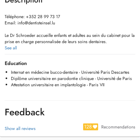
Téléphone: +352 28 99 73 17
Email:
info@dentisteinsel.lu
Le Dr Schroeder accueille enfants et adultes au sein du cabinet pour la
prise en charge personnalisée de leurs soins dentaires.
Diplômée en chirurgie dentaire à Paris, elle a ensuite réalisé un
See all
internat de trois ans en médecine bucco-dentaire à l'hôpital Henri
Mondor.
Education
Elle est titulaire d'un diplôme universitaire en parodontologie et
Internat en médecine bucco-dentaire - Université Paris Descartes
implantologie et a exercé en cabinet libéral à Paris pendant cinq ans.
Diplôme universitaire en parodontie clinique - Université de Paris
Attestation universitaire en implantologie - Paris VII
Feedback
128
Recommendations
Show all reviews