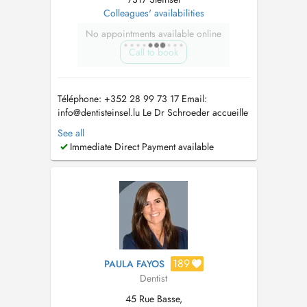
Colleagues' availabilities
No appointments available online
Call to book
Téléphone: +352 28 99 73 17 Email:
info@dentisteinsel.lu
Le Dr Schroeder accueille
enfants et adultes au sein du cabinet pour la
See all
prise en charge personnalisée de leurs soins
Immediate Direct Payment available
dentaires. Diplômée en chirurgie dentaire à
Paris, elle a ensuite réalisé un internat de trois
ans en médecine bucco-den...
189
PAULA FAYOS
Dentist
45 Rue Basse,