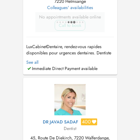
7220 Helmsange
Colleagues' availabilities
No appointments available online
Call to book
LuxCabinetDentaire, rendez-vous rapides
disponibles pour urgences dentaires. Dentiste
généraliste et praticien en chirurgie orale
See all
proposant des soins dentaires complets :
Immediate Direct Payment available
prévention, dentisterie esthétique,
implantologie et réhabilitations prothétiques.
Langues parlées : Français, Anglais, Portu...
400
DR JAVAD SADAF
Dentist
45, Route De Diekirch, 7220 Walferdange,