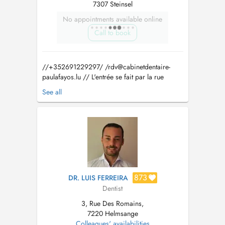
7307 Steinsel
No appointments available online
Call to book
//+352691229297/ /
rdv@cabinetdentaire-
paulafayos.lu
// L'entrée se fait par la rue
Basse. Il y a 3 places de parking réservées au
See all
cabinet derrière le bâtiment. Pour les urgences,
si aucun place n'est disponible dans la journée
veuillez directement contacter le cabinet. Paula
Fayos a obtenu le...
873
DR. LUIS FERREIRA
Dentist
3, Rue Des Romains,
7220 Helmsange
Colleagues' availabilities