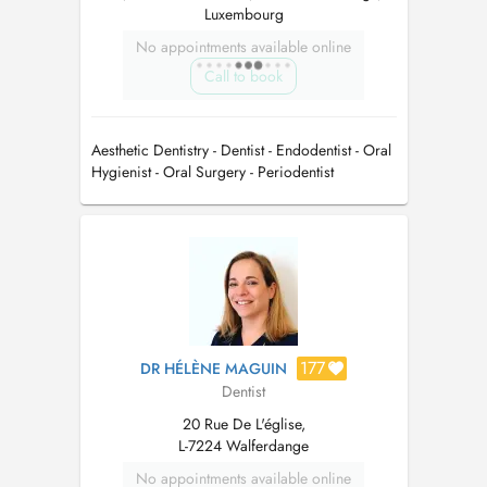
Luxembourg
No appointments available online
Call to book
Aesthetic Dentistry - Dentist - Endodentist - Oral
Hygienist - Oral Surgery - Periodentist
177
DR HÉLÈNE MAGUIN
Dentist
20 Rue De L'église,
L-7224 Walferdange
No appointments available online