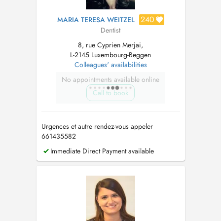
240
MARIA TERESA WEITZEL
Dentist
8, rue Cyprien Merjai,
L-2145 Luxembourg-Beggen
Colleagues' availabilities
No appointments available online
Call to book
Urgences et autre rendez-vous appeler
661435582
Immediate Direct Payment available