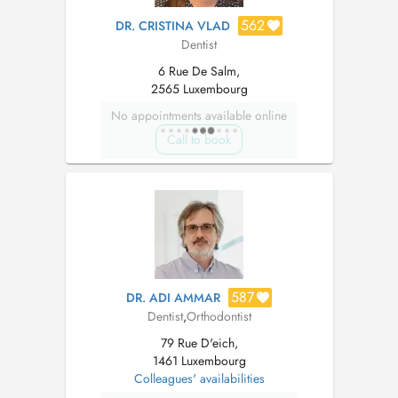
562
DR. CRISTINA VLAD
Dentist
6 Rue De Salm,
2565 Luxembourg
No appointments available online
Call to book
587
DR. ADI AMMAR
Dentist
,
Orthodontist
79 Rue D'eich,
1461 Luxembourg
Colleagues' availabilities