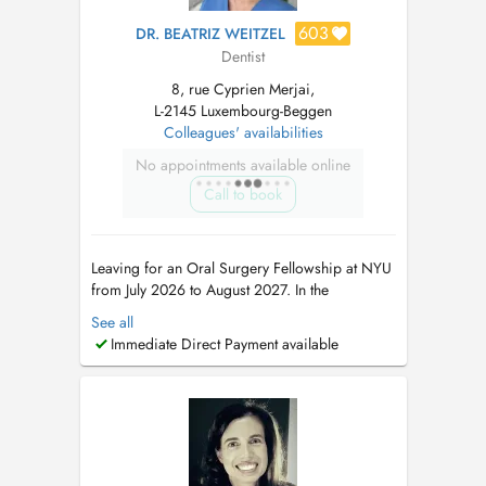
603
DR. BEATRIZ WEITZEL
Dentist
8, rue Cyprien Merjai,
L-2145 Luxembourg-Beggen
Colleagues' availabilities
No appointments available online
Call to book
Leaving for an Oral Surgery Fellowship at NYU
from July 2026 to August 2027. In the
meantime, please book appointments with Dr
See all
Maria Teresa Weitzel (8 rue Cyprien Merjai and
Immediate Direct Payment available
17 rue des Bains, 1st floor) or Dr Philippe
Weitzel (17 rue des Bains, 1st floor)....