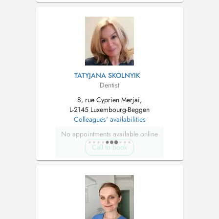
TATYJANA SKOLNYIK
Dentist
8, rue Cyprien Merjai,
L-2145 Luxembourg-Beggen
Colleagues' availabilities
No appointments available online
Call to book