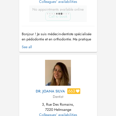
Colleagues' availabilities
No appointments available online
Call to book
Bonjour ! Je suis médecin-dentiste spécialisée
en pédodontie et en orthodontie. Ma pratique
sadresse aux enfants, aux adolescents et aux
See all
adultes, avec une approche douce, préventive
et personnalisée. Jaccorde une grande
importance à lécoute du patient et de sa
famille, afin de proposer des soi...
663
DR. JOANA SILVA
Dentist
3, Rue Des Romains,
7220 Helmsange
Colleagues' availabilities