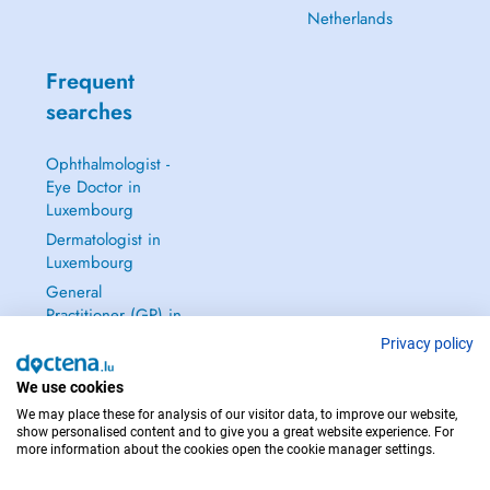
Netherlands
Frequent
searches
Ophthalmologist -
Eye Doctor in
Luxembourg
Dermatologist in
Luxembourg
General
Practitioner (GP) in
Luxembourg
Privacy policy
Gynecologist in
We use cookies
Luxembourg
We may place these for analysis of our visitor data, to improve our website,
See all →
show personalised content and to give you a great website experience. For
more information about the cookies open the cookie manager settings.