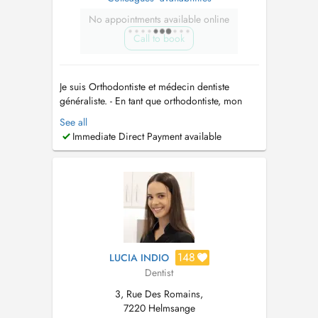
No appointments available online
Call to book
Je suis Orthodontiste et médecin dentiste
généraliste. - En tant que orthodontiste, mon
travail consiste en la colocation des appareils
See all
buccodentaires pour l'alignement et le
Immediate Direct Payment available
redressement des dents, mâchoire et tissus
tendres du patient. Il se concentre sur la
planification, la fabrication et la...
148
LUCIA INDIO
Dentist
3, Rue Des Romains,
7220 Helmsange