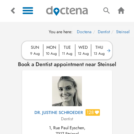
You are here:
Doctena
Dentist
Steinsel
SUN
MON
TUE
WED
THU
9 Aug
10 Aug
11 Aug
12 Aug
13 Aug
Book a Dentist appointment near Steinsel
128
DR. JUSTINE SCHROEDER
Dentist
1, Rue Paul Eyschen,
7317 Steinsel