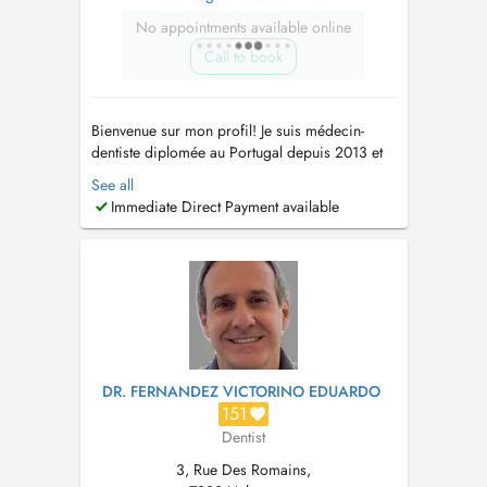
No appointments available online
Call to book
Bienvenue sur mon profil! Je suis médecin-
dentiste diplomée au Portugal depuis 2013 et
je me suis consacrée aux spécialités suivantes:
See all
*Orthodontie (adultes et enfants) *Aligneurs
Immediate Direct Payment available
esthétiques (Clearcorrect) *Blanchiment
dentaire *Prothèses rémovibles et fixes
*Chirurgie * Dentisterie conse...
DR. FERNANDEZ VICTORINO EDUARDO
151
Dentist
3, Rue Des Romains,