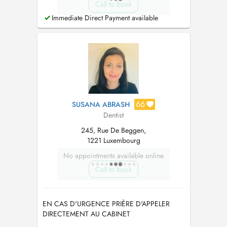
Call to book
Immediate Direct Payment available
66
SUSANA ABRASH
Dentist
245, Rue De Beggen,
1221 Luxembourg
No appointments available online
Call to book
EN CAS D'URGENCE PRIÈRE D'APPELER
DIRECTEMENT AU CABINET
00352661831129