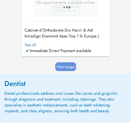
No appointments available online
Call to book
Cabinet d'Orthodontie Drs Hariri & Adi
Invisalign Diamond Apex Top 1 % Europe |
Tiers payant agréé (PID) Le cabinet des Drs
See all
Hariri & Adi est spécialisé en orthodontie
Immediate Direct Payment available
moderne, reconnu pour son expertise avancée
en technique Invisalign et son approche
personnalisée du soin. Nous accueillons les
Next page
pa...
Dentist
Dental professionals address oral issues like caries and gingivitis
through diagnosis and treatment, including cleanings. They also
specialize in aesthetic enhancements, such as teeth whitening,
implants, and clear aligners, ensuring both health and beauty.