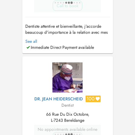
Call to book
Dentiste attentive et bienveillante, j'accorde
beaucoup d'importance à la relation avec mes
patients. Nous vous accueillons dans un
See all
cabinet chaleureux et professionnel, en prenant
Immediate Direct Payment available
le soin de vous écouter, de vous rassurer et de
vous accompagner à chaque étape de vos
soins. Je pratique : - Soins...
100
DR. JEAN HEIDERSCHEID
Dentist
66 Rue Du Dix Octobre,
L-7243 Bereldange
No appointments available online