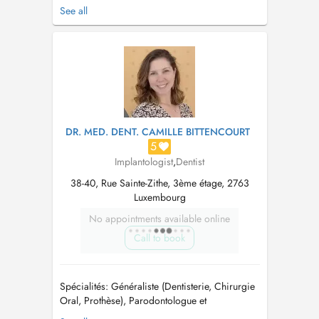
Médecins Dentistes) - Luxembourg. Membre
See all
CMD (Cercle des Médecins Dentistes) -
Luxembourg Membre OMD (Ordem dos
Médicos Dentistas) - Portugal Maitre en
Médicine Dentaire / Mestre em Medicina
Dentaria Maitre en Réhab...
DR. MED. DENT. CAMILLE BITTENCOURT
5
Implantologist
,
Dentist
38-40, Rue Sainte-Zithe, 3ème étage, 2763
Luxembourg
No appointments available online
Call to book
Spécialités: Généraliste (Dentisterie, Chirurgie
Oral, Prothèse), Parodontologue et
Implantologue. Le cabinet est proche de l'arrêt