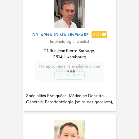
270
DR. ARNAUD MAINNEMARE
Implantologist
,
Dentist
21 Rue Jean-Pierre Sauvage,
2514 Luxembourg
No appointments available online
Call to book
Spécialités Pratiquées: Médecine Dentaire
Générale, Parodontologie (soins des gencives),
Implantologie, Prothèses, Occlusodontie