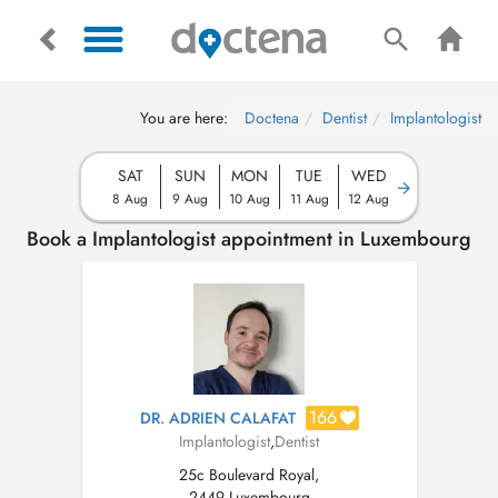
You are here:
Doctena
Dentist
Implantologist
SAT
SUN
MON
TUE
WED
8 Aug
9 Aug
10 Aug
11 Aug
12 Aug
Book a Implantologist appointment in Luxembourg
166
DR. ADRIEN CALAFAT
Implantologist
,
Dentist
25c Boulevard Royal,
2449 Luxembourg