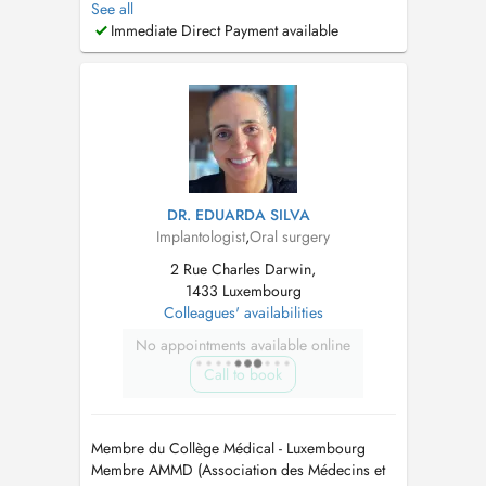
See all
Dentisterie esthétique -Odontologie
Immediate Direct Payment available
chirurgicale (extractions simples et complexes)
-Implantologie et techniques de générations
osseuses...
DR. EDUARDA SILVA
Implantologist
,
Oral surgery
2 Rue Charles Darwin,
1433 Luxembourg
Colleagues' availabilities
No appointments available online
Call to book
Membre du Collège Médical - Luxembourg
Membre AMMD (Association des Médecins et