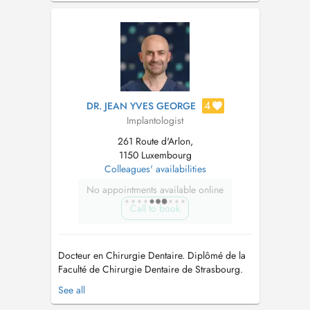
4
DR. JEAN YVES GEORGE
Implantologist
261 Route d'Arlon,
1150 Luxembourg
Colleagues' availabilities
No appointments available online
Call to book
Docteur en Chirurgie Dentaire. Diplômé de la
Faculté de Chirurgie Dentaire de Strasbourg.
D.U dImplantologie Orale et Maxillo-Faciale
See all
Paris XII. D.U de Chirurgie Pré et Péri-