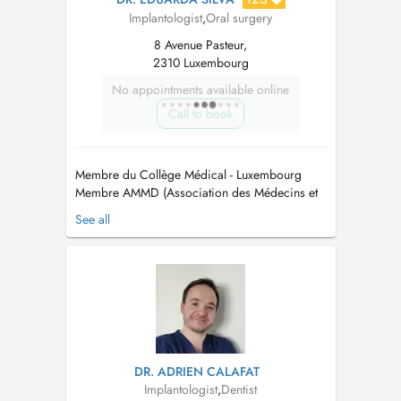
Implantologist
,
Oral surgery
8 Avenue Pasteur,
2310 Luxembourg
No appointments available online
Call to book
Membre du Collège Médical - Luxembourg
Membre AMMD (Association des Médecins et
Médecins Dentistes) - Luxembourg. Membre
See all
CMD (Cercle des Médecins Dentistes) -
Luxembourg Membre OMD (Ordem dos
Médicos Dentistas) - Portugal Maitre en
Médicine Dentaire / Mestre em Medicina
Dentaria Maitre en Réhab...
DR. ADRIEN CALAFAT
Implantologist
,
Dentist