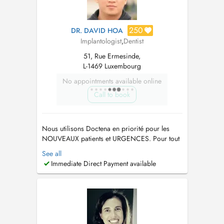
250
DR. DAVID HOA
Implantologist
,
Dentist
51, Rue Ermesinde,
L-1469 Luxembourg
No appointments available online
Call to book
Nous utilisons Doctena en priorité pour les
NOUVEAUX patients et URGENCES. Pour tout
autre demande il est très fortement
See all
recommandé de nous appeler directement au
Immediate Direct Payment available
225088 ou sur
davidhoa@drhoa-dentiste.lu
.
Merci...