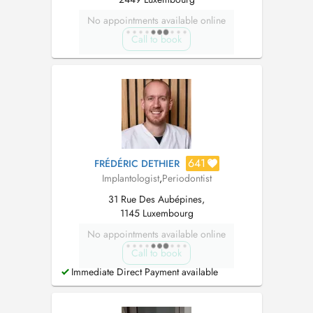
No appointments available online
Call to book
641
FRÉDÉRIC DETHIER
Implantologist
,
Periodontist
31 Rue Des Aubépines,
1145 Luxembourg
No appointments available online
Call to book
Immediate Direct Payment available