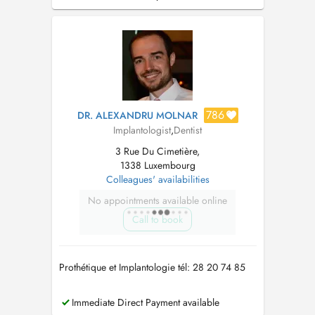
786
DR. ALEXANDRU MOLNAR
Implantologist
,
Dentist
3 Rue Du Cimetière,
1338 Luxembourg
Colleagues' availabilities
No appointments available online
Call to book
Prothétique et Implantologie tél: 28 20 74 85
Immediate Direct Payment available