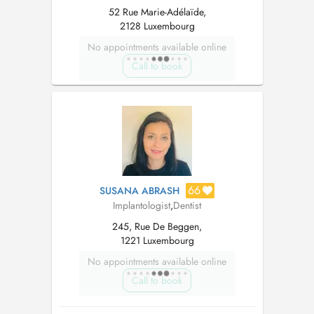
52 Rue Marie-Adélaïde,
2128 Luxembourg
No appointments available online
Call to book
66
SUSANA ABRASH
Implantologist
,
Dentist
245, Rue De Beggen,
1221 Luxembourg
No appointments available online
Call to book