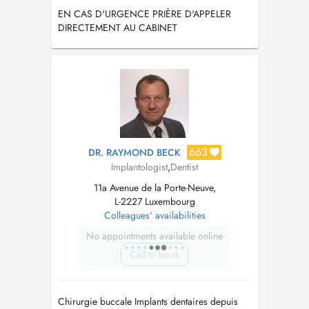
EN CAS D'URGENCE PRIÈRE D'APPELER
DIRECTEMENT AU CABINET
00352661831129
663
DR. RAYMOND BECK
Implantologist
,
Dentist
11a Avenue de la Porte-Neuve,
L-2227 Luxembourg
Colleagues' availabilities
No appointments available online
Call to book
Chirurgie buccale Implants dentaires depuis