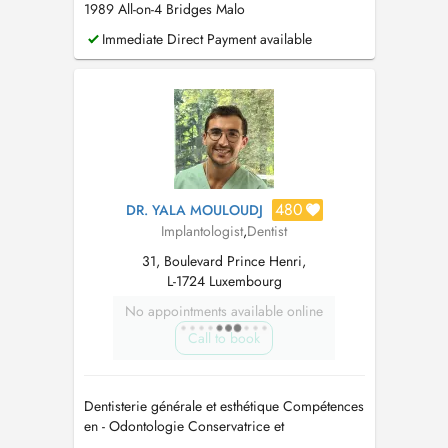
1989 All-on-4 Bridges Malo
Immediate Direct Payment available
480
DR. YALA MOULOUDJ
Implantologist
,
Dentist
31, Boulevard Prince Henri,
L-1724 Luxembourg
No appointments available online
Call to book
Dentisterie générale et esthétique Compétences
en - Odontologie Conservatrice et
endodontique -Prothèse conjointe et amovible -