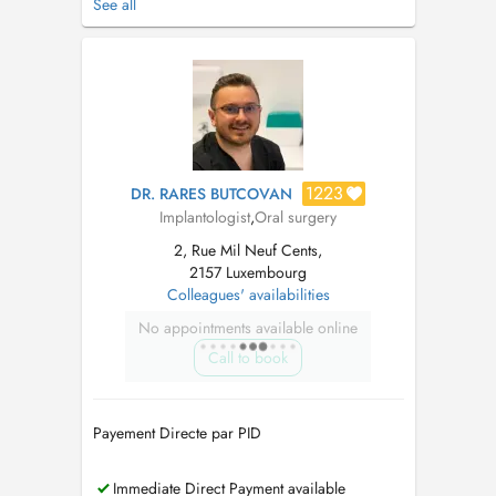
See all
du tram Place de Paris, plus précisément à
côté de l'ancienne entrée de l'hôpital
ZithaKlinik. Vous nous retrouvez dans la galerie
au 3ème étage. Veuillez s'il v...
1223
DR. RARES BUTCOVAN
Implantologist
,
Oral surgery
2, Rue Mil Neuf Cents,
2157 Luxembourg
Colleagues' availabilities
No appointments available online
Call to book
Payement Directe par PID
Immediate Direct Payment available