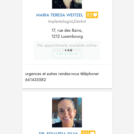
85
MARIA TERESA WEITZEL
Implantologist
,
Dentist
17, rue des Bains,
1212 Luxembourg
No appointments available online
Call to book
urgences et autres rendez-vous téléphoner
661435582
123
DR. EDUARDA SILVA