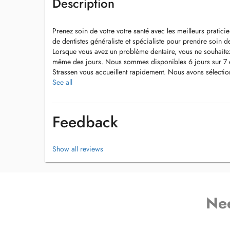
Description
Prenez soin de votre votre santé avec les meilleurs pratic
de dentistes généraliste et spécialiste pour prendre soin 
Lorsque vous avez un problème dentaire, vous ne souhaitez
même des jours. Nous sommes disponibles 6 jours sur 7 et
Strassen vous accueillent rapidement. Nous avons sélection
vous offrir les meilleurs traitements au sein du même cabin
See all
3 Places de Parking vous sont réservées.
Feedback
Show all reviews
Ne