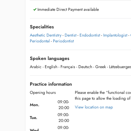
Immediate Direct Payment available
Specialities
Aesthetic Dentistry
-
Dentist
-
Endodontist
-
Implantologist
-
Periodontal
-
Periodontist
Spoken languages
Arabic
- English
- Français
- Deutsch
- Greek
- Lëtzebuerge
Practice information
Opening hours
Please enable the “functional coo
this page to allow the loading o
09:00-
Mon.
View location on map
20:00
09:00-
Tue.
20:00
09:00-
Wed.