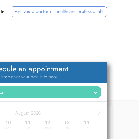
Are you a doctor or healthcare professional?
 in
edule an appointment
lease enter your details to book
>
August 2026
10
11
12
13
14
Mon
Tue
Wed
Thu
Fri