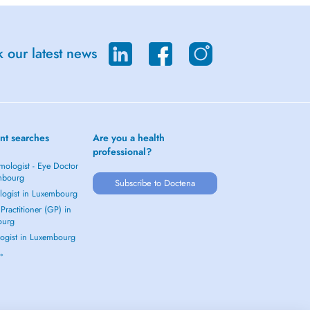
 our latest news
nt searches
Are you a health
professional?
mologist - Eye Doctor
mbourg
Subscribe to Doctena
logist in Luxembourg
Practitioner (GP) in
ourg
ogist in Luxembourg
 →