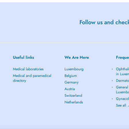
Follow us and check
Useful links
We Are Here
Freque
Medical laboratories
Luxembourg
Ophthal
in Luxe
Medical and paramedical
Belgium
directory
Dermato
Germany
General 
Austria
Luxemb
Switzerland
Gynecol
Netherlands
See all