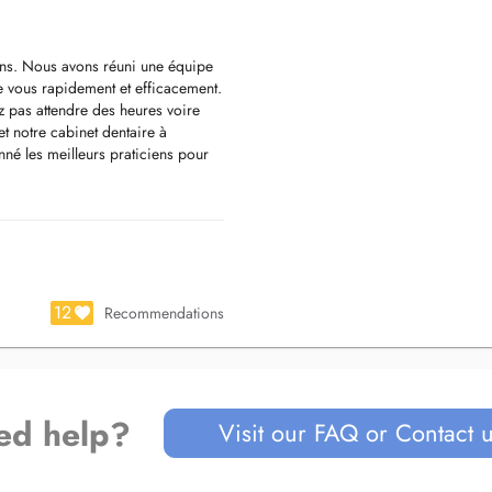
iens. Nous avons réuni une équipe
de vous rapidement et efficacement.
 pas attendre des heures voire
 notre cabinet dentaire à
né les meilleurs praticiens pour
et.
12
Recommendations
ed help?
Visit our FAQ or Contact 