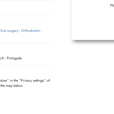
Pl
Oral surgery
-
Orthodontist
-
sch
- Português
kies” in the “Privacy settings” of
f the map below.