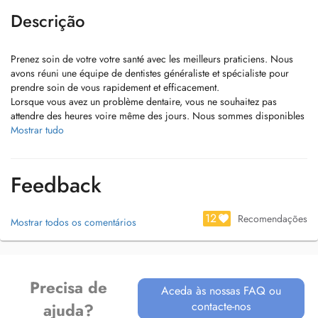
Descrição
Prenez soin de votre votre santé avec les meilleurs praticiens. Nous
avons réuni une équipe de dentistes généraliste et spécialiste pour
prendre soin de vous rapidement et efficacement.
Lorsque vous avez un problème dentaire, vous ne souhaitez pas
attendre des heures voire même des jours. Nous sommes disponibles
6 jours sur 7 et notre cabinet dentaire à Strassen vous accueillent
Mostrar tudo
rapidement. Nous avons sélectionné les meilleurs praticiens pour vous
offrir les meilleurs traitements au sein du même cabinet.
3 Places de Parking vous sont réservées.
Feedback
12
Recomendações
Mostrar todos os comentários
Precisa de
Aceda às nossas FAQ ou
contacte-nos
ajuda?