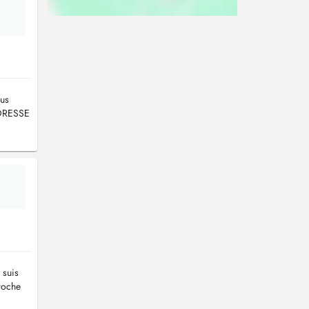
us
ADRESSE
 suis
roche