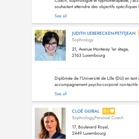
Coach, sophrologue et hypnothérapeute, j'ac
souhaitant atteindre des objectifs spécifique
démarche avec plaisir, dans un cadre bienveil
See all
JUDITH UEBERECKEN-PETITJEAN
Sophrology
21, Avenue Monterey 1er étage,
2163 Luxembourg
Diplômée de l'Université de Lille (DU) en tan
accompagnement psycho-corporel non-tactile bas
démarche thérapeutique. Je consulte en séance 
See all
86
CLOÉ GUIBAL
Sophrology
,
Personal Coach
17, Boulevard Royal,
2449 Luxembourg