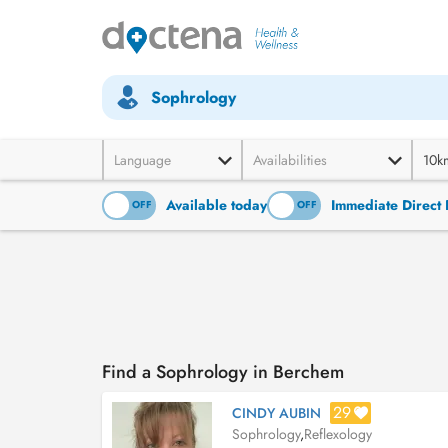
Sophrology
Language
Availabilities
10k
Available today
Immediate Direct 
ON
OFF
ON
OFF
Find a Sophrology in Berchem
29
CINDY AUBIN
Sophrology
,
Reflexology