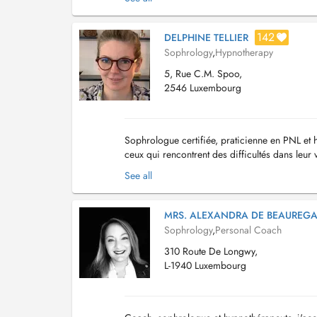
142
DELPHINE TELLIER
Sophrology
,
Hypnotherapy
5, Rue C.M. Spoo,
2546 Luxembourg
Sophrologue certifiée, praticienne en PNL et h
ceux qui rencontrent des difficultés dans leur 
les transcender pour mieux les dépasser....
See all
MRS. ALEXANDRA DE BEAUREG
Sophrology
,
Personal Coach
310 Route De Longwy,
L-1940 Luxembourg