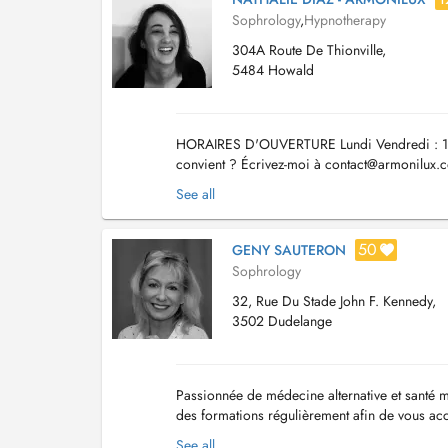
Sophrology
,
Hypnotherapy
304A Route De Thionville,
5484 Howald
HORAIRES D'OUVERTURE Lundi Vendredi : 15
convient ? Écrivez-moi à
contact@armonilux.
DU CABINET 304A, route de Thionville L-588
See all
50
GENY SAUTERON
Sophrology
32, Rue Du Stade John F. Kennedy,
3502 Dudelange
Passionnée de médecine alternative et santé me
des formations régulièrement afin de vous a
est empathique et la neutralité bienveillante est 
See all