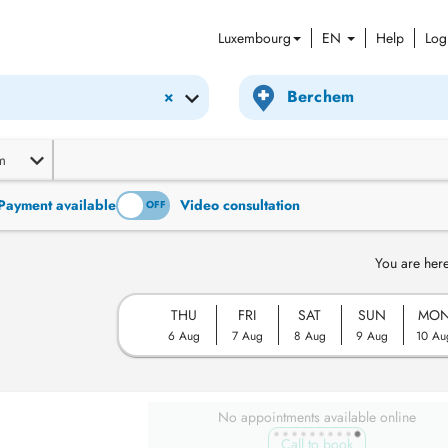
Luxembourg
EN
Help
Log
×
m
Payment available
Video consultation
ON
OFF
You are here
THU
FRI
SAT
SUN
MO
6 Aug
7 Aug
8 Aug
9 Aug
10 Au
No appointments available online
Call to book