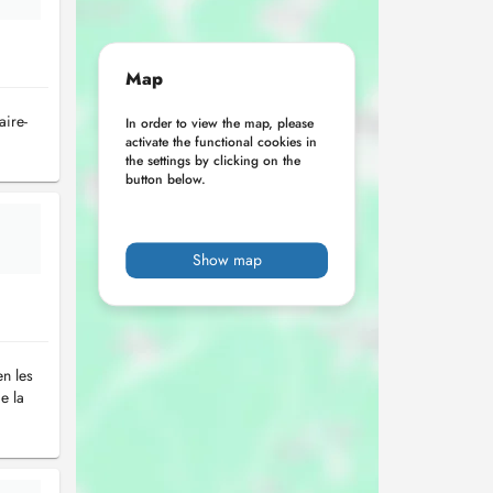
Map
aire-
In order to view the map, please
activate the functional cookies in
the settings by clicking on the
button below.
Show map
en les
e la