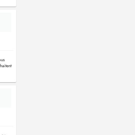
ous
haitent