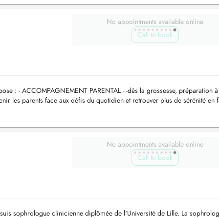
No appointments available online
Call to book
propose : - ACCOMPAGNEMENT PARENTAL - -dès la grossesse, préparation à
nir les parents face aux défis du quotidien et retrouver plus de sérénité en f
(a...
No appointments available online
Call to book
 suis sophrologue clinicienne diplômée de l'Université de Lille. La sophrolog