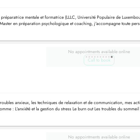
 préparatrice mentale et formatrice (LLLC, Université Populaire de Luxembo
n Master en préparation psychologique et coaching, j'accompagne toute per
tteig...
No appointments available online
Call to book
troubles anxieux, les techniques de relaxation et de communication, mes acti
omme : L'anxiété et la gestion du stress Le burn out Les troubles du sommeil
No appointments available online