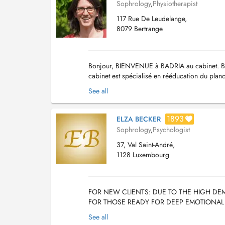
Sophrology
,
Physiotherapist
117 Rue De Leudelange,
8079 Bertrange
Bonjour, BIENVENUE à BADRIA au cabinet. Badr
cabinet est spécialisé en rééducation du planc
plaisir de vous accueillir au cabinet Céline...
See all
1893
ELZA BECKER
Sophrology
,
Psychologist
37, Val Saint-André,
1128 Luxembourg
FOR NEW CLIENTS: DUE TO THE HIGH DEM
FOR THOSE READY FOR DEEP EMOTIONAL
WILL BECOME ONGOING CLIENTS. AS A 
See all
AN ...