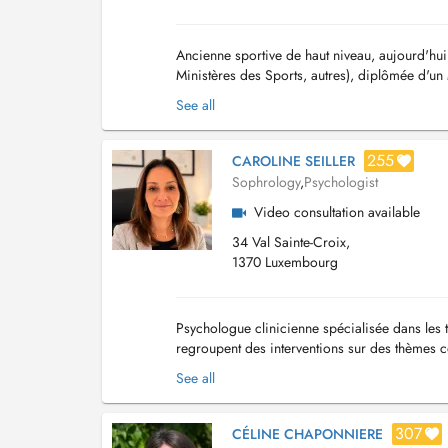
Ancienne sportive de haut niveau, aujourd'hui
Ministères des Sports, autres), diplômée d'u
souhaitant se sentir bien au quotidien tout en a
See all
255
CAROLINE SEILLER
Sophrology
,
Psychologist
Video consultation available
34 Val Sainte-Croix,
1370 Luxembourg
Psychologue clinicienne spécialisée dans les 
regroupent des interventions sur des thèmes c
Soutien sur les drames de la vie : deuil,...
See all
307
CÉLINE CHAPONNIERE