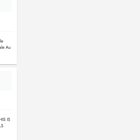
le
ale Au
IS IS
LS
 HAVE