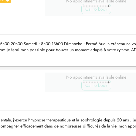
No appointments available online
Call to book
h00 20h00 Samedi : 8h00 13h00 Dimanche : Fermé Aucun créneau ne vo
com
je ferai mon possible pour trouver un moment adapté à votre rythme. 
4 Howald (H...
No appointments available online
Call to book
ntale, j'exerce l'hypnose thérapeutique et la sophrologie depuis 20 ans , je
ccompagner efficacement dans de nombreuses difficultés de la vie, mon app
...