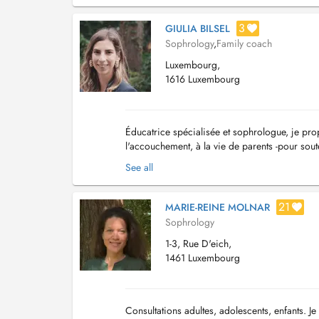
3
GIULIA BILSEL
Sophrology
,
Family coach
Luxembourg,
1616 Luxembourg
Éducatrice spécialisée et sophrologue, je 
l'accouchement, à la vie de parents -pour soute
(jusqu'aux 10 ans de l'enfant) - SOPHROLOGIE 
See all
21
MARIE-REINE MOLNAR
Sophrology
1-3, Rue D'eich,
1461 Luxembourg
Consultations adultes, adolescents, enfants. Je