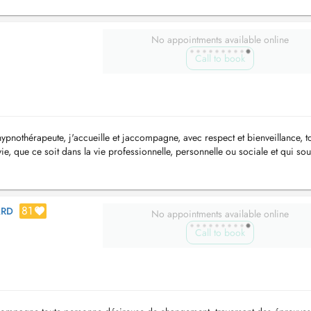
No appointments available online
Call to book
ypnothérapeute, j'accueille et jaccompagne, avec respect et bienveillance, t
vie, que ce soit dans la vie professionnelle, personnelle ou sociale et qui sou
81
ARD
No appointments available online
Call to book