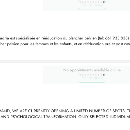
Call to book
ia est spécialisée en rééducation du plancher pelvien (tel: 661 933 838) 
her pelvien pour les femmes et les enfants, et en rééducation pré et post nat
No appointments available online
Call to book
AND, WE ARE CURRENTLY OPENING A LIMITED NUMBER OF SPOTS. TH
 AND PSYCHOLOGICAL TRANFORMATION. ONLY SELECTED INDIVIDUA
GENERAL RULE, WE NO LONGER ACCEPT NEW PATIENTS, UNLESS YOU