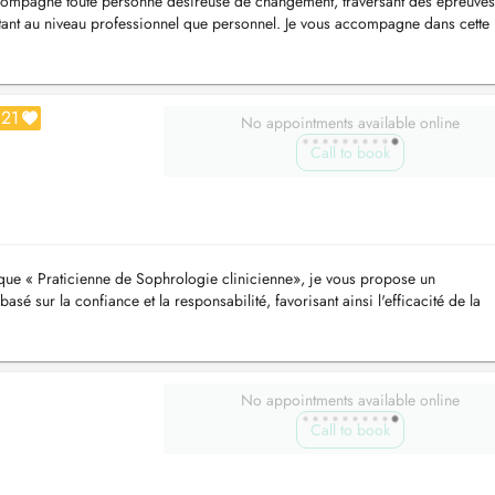
compagne toute personne désireuse de changement, traversant des épreuve
s tant au niveau professionnel que personnel. Je vous accompagne dans cette
lant et dynam...
21
No appointments available online
Call to book
t que « Praticienne de Sophrologie clinicienne», je vous propose un
é sur la confiance et la responsabilité, favorisant ainsi l'efficacité de la
individuelle ou...
No appointments available online
Call to book