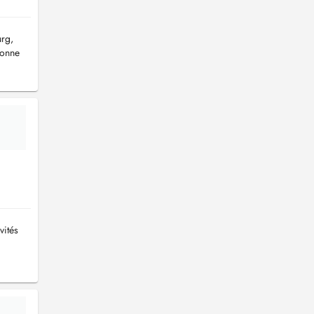
urg,
sonne
vités