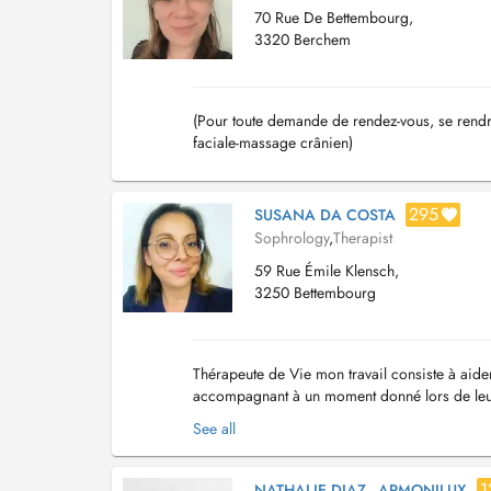
70 Rue De Bettembourg,
3320 Berchem
(Pour toute demande de rendez-vous, se rendre 
faciale-massage crânien)
295
SUSANA DA COSTA
Sophrology
,
Therapist
59 Rue Émile Klensch,
3250 Bettembourg
Thérapeute de Vie mon travail consiste à aider 
accompagnant à un moment donné lors de leur 
confiance en soi, à des difficultés comme le...
See all
1
NATHALIE DIAZ - ARMONILUX