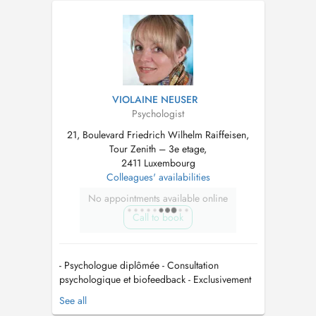
(iwwer 21 Joer) - Rendez-vousen no tel.
Ofsprooch - Keng gläichzäiteg Behandlung vu
Familljememberen - Keng Noutfall- od...
VIOLAINE NEUSER
Psychologist
21, Boulevard Friedrich Wilhelm Raiffeisen,
Tour Zenith – 3e etage,
2411 Luxembourg
Colleagues' availabilities
No appointments available online
Call to book
- Psychologue diplômée - Consultation
psychologique et biofeedback - Exclusivement
pour personnes adultes (> 18 ans) -
See all
Uniquement sur rendez-vous - Honoraire: 120 /