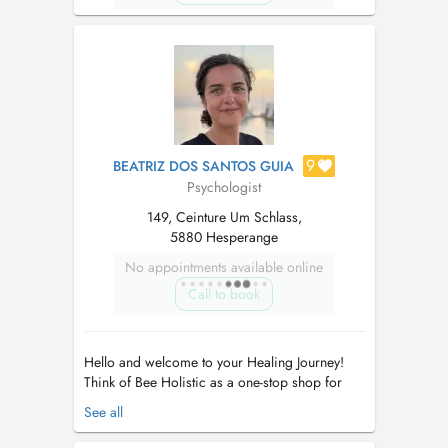
9
BEATRIZ DOS SANTOS GUIA
Psychologist
149, Ceinture Um Schlass,
5880 Hesperange
No appointments available online
Call to book
Hello and welcome to your Healing Journey!
Think of Bee Holistic as a one-stop shop for
individuals such as yourself, who wish to
See all
improve and nurture their wellbeing. We offer
a truly holistic and personalized approach to