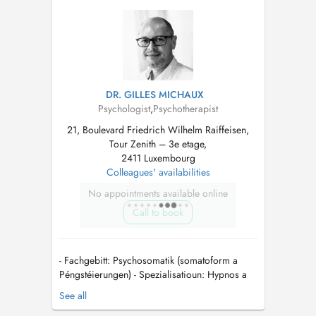
healing, blending Psychology with techniques
like NLP and Sophrology to ...
DR. GILLES MICHAUX
Psychologist
,
Psychotherapist
21, Boulevard Friedrich Wilhelm Raiffeisen,
Tour Zenith – 3e etage,
2411 Luxembourg
Colleagues' availabilities
No appointments available online
Call to book
- Fachgebitt: Psychosomatik (somatoform a
Péngstéierungen) - Spezialisatioun: Hypnos a
Bio-/Neurofeedback - Nëmmen op Rezept (Info
See all
op: cns.public.lu) - Nëmme fir Erwuessener