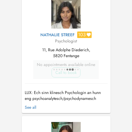
issues des neurosciences et de la ps...
103
NATHALIE STREEF
Psychologist
11, Rue Adolphe Diederich,
5820 Fentange
No appointments available online
Call to book
LUX: Ech sinn klinesch Psychologin an hunn
eng psychoanalytesch/psychodynamesch
Approche (Tiefenpsychologie) an an ech freeën
See all
mech fir iech a mengem neie Cabinet zu
Fentange ze begréissen. Ech proposéieren Iech
gären mäin psychologeschen Soutien a meng
Hëllef duerch psychologesch Gespréicher oder