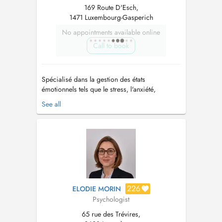
169 Route D'Esch,
1471 Luxembourg-Gasperich
No appointments available online
Call to book
Spécialisé dans la gestion des états
émotionnels tels que le stress, l'anxiété,
l'angoisse, la colère, les attaques de panique et
See all
les états dépressifs. Prise en charge des
difficultés relationnelles et conjugales, de la
démotivation et de la faible estime de soi;
facilitation des capacités d'attenti...
226
ELODIE MORIN
Psychologist
65 rue des Trévires,