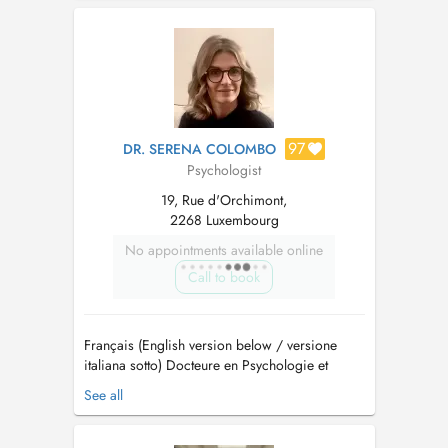
h non remboursable par la CNS GZ Tour
Zenith-3ième étage 21, Boulevard F.W.
Raiffeisen L-2411 Luxembourg Cloche d'Or
Contact...
97
DR. SERENA COLOMBO
Psychologist
19, Rue d'Orchimont,
2268 Luxembourg
No appointments available online
Call to book
Français (English version below / versione
italiana sotto) Docteure en Psychologie et
Sciences Cognitives, je propose une prise en
See all
charge psychologique fondée sur l'Approche
Neurocognitive et Comportementale (ANC).
Cette méthode s'appuie sur les connaissances