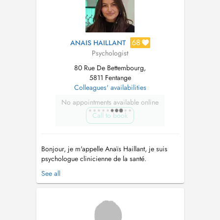
...
68
ANAIS HAILLANT
Psychologist
80 Rue De Bettembourg,
5811 Fentange
Colleagues' availabilities
No appointments available online
Call to book
Bonjour, je m'appelle Anaïs Haillant, je suis
psychologue clinicienne de la santé.
J'accompagne les adultes, les enfants et les
See all
adolescents. Je suis plus particulièrement
spécialisée en psychopathologie de l'enfant, de
l'adolescent et du jeune adulte, en douleur
chronique, ainsi qu'en criminologie e...