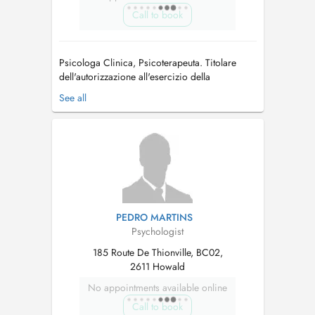
Call to book
Psicologa Clinica, Psicoterapeuta. Titolare
dell'autorizzazione all'esercizio della
professione di psicoterapeuta. Il costo di una
See all
seduta di psicoterapia è di 158,95 euro, di cui
il CNS rimborsa il 70%. I costi delle sedute per
gli assicurati che non hanno compiuto i 18 anni
alla data di rilascio d...
PEDRO MARTINS
Psychologist
185 Route De Thionville, BC02,
2611 Howald
No appointments available online
Call to book