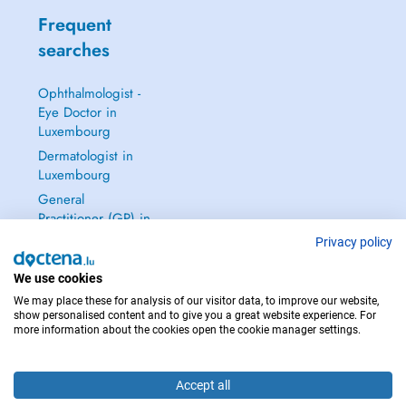
Frequent
searches
Ophthalmologist -
Eye Doctor in
Luxembourg
Dermatologist in
Luxembourg
General
Practitioner (GP) in
Luxembourg
Privacy policy
Gynecologist in
We use cookies
Luxembourg
We may place these for analysis of our visitor data, to improve our website,
See all →
show personalised content and to give you a great website experience. For
more information about the cookies open the cookie manager settings.
Accept all
IN CASE OF EMERGENCIES, PLEASE CONTACT : 112