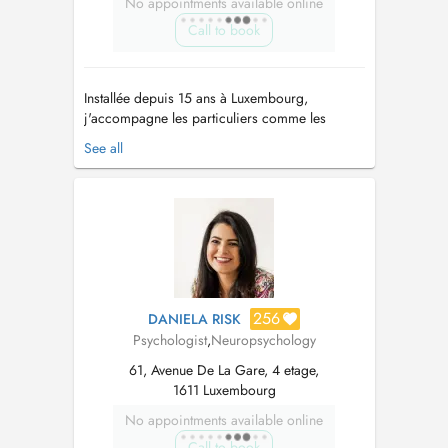
No appointments available online
Call to book
Installée depuis 15 ans à Luxembourg,
j'accompagne les particuliers comme les
professionnels dans leur développement, vers
See all
la libération, le changement et le mieux-être.
Formée à la psychologie clinique et à la
psychopathologie, mon parcours s'est ensuite
ouvert aux RH appliquées à la psychologi...
256
DANIELA RISK
Psychologist
,
Neuropsychology
61, Avenue De La Gare, 4 etage,
1611 Luxembourg
No appointments available online
Call to book