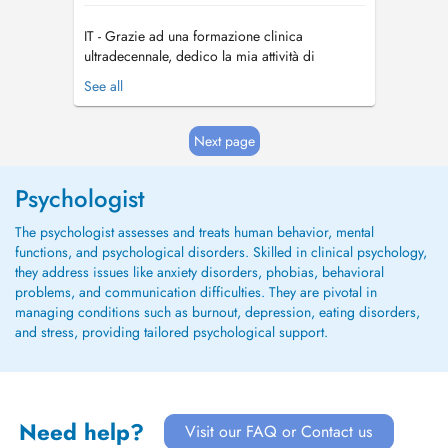
IT - Grazie ad una formazione clinica
ultradecennale, dedico la mia attività di
psicologa ad adulti. Con un approccio
See all
umanistico-esistenziale centrato sulla persona,
miro a portare conforto e comprensione nelle
relazioni umane e a migliorare l'adattamento
Next page
individuale, spesso compromesso dallo svilu...
Psychologist
The psychologist assesses and treats human behavior, mental
functions, and psychological disorders. Skilled in clinical psychology,
they address issues like anxiety disorders, phobias, behavioral
problems, and communication difficulties. They are pivotal in
managing conditions such as burnout, depression, eating disorders,
and stress, providing tailored psychological support.
Need help?
Visit our FAQ or Contact us