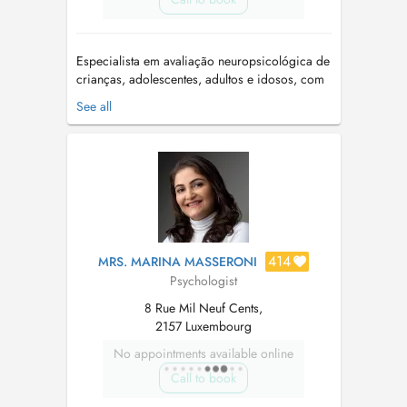
Especialista em avaliação neuropsicológica de
crianças, adolescentes, adultos e idosos, com
16 anos de experiência em Psicologia Clínica.
See all
Avaliação neuropsicológica para investigação
de: Transtorno de Déficit de
Atenção/Hiperatividade (TDAH). Transtornos
Específicos da Aprendizagem (Dislexi...
414
MRS. MARINA MASSERONI
Psychologist
8 Rue Mil Neuf Cents,
2157 Luxembourg
No appointments available online
Call to book