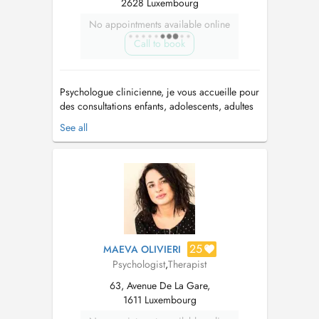
2628 Luxembourg
No appointments available online
Call to book
Psychologue clinicienne, je vous accueille pour
des consultations enfants, adolescents, adultes
ainsi que pour des soutiens à la parentalité et
See all
des accompagnements en périnatalité. Je vous
accueille lors d'une première consultation pour
identifier avec vous votre demande. Chaque
personne, famill...
25
MAEVA OLIVIERI
Psychologist
,
Therapist
63, Avenue De La Gare,
1611 Luxembourg