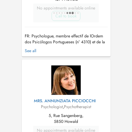
No appointments available online
Call to book
FR: Psychologue, membre effectif de lOrdem
dos Psicólogos Portugueses (n° 4310) et de la
Société Luxembourgeoise de Psychologie.
See all
J'interviens dans les domaines clinique, de la
santé et du travail, avec une expérience en
projets communautaires, en milieu scolaire et
en formation. Formée en thérapie...
MRS. ANNUNZIATA PICCIOCCHI
Psychologist
,
Psychotherapist
5, Rue Sangenberg,
5850 Howald
No appointments available online