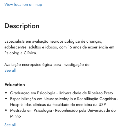
View location on map
Description
Especialista em avaliação neuropsicológica de crianças,
adolescentes, adultos e idosos, com 16 anos de experiência em
Psicologia Clínica.
Avaliação neuropsicológica para investigação de:
See all
Transtorno de Déficit de Atenção/Hiperatividade (TDAH).
Transtornos Específicos da Aprendizagem (Dislexia e Discalculia).
Education
Transtorno do Espectro Autista (TEA).
Graduação em Psicologia - Universidade de Ribeirão Preto
Altas Habilidades / Superdotação.
Especialização em Neuropsicologia e Reabilitação Cognitiva -
Demências (Doença de Alzheimer e outras).
Hospital das clinicas da faculdade de medicina da USP
Outros quadros que afetam a cognição e o comportamento.
Mestrado em Psicologia - Reconhecido pela Universidade do
Minho
Atua com uma abordagem baseada em evidências científicas,
fornecendo uma avaliação abrangente que auxilia no diagnóstico
See all
diferencial e no planejamento das intervenções mais adequadas.