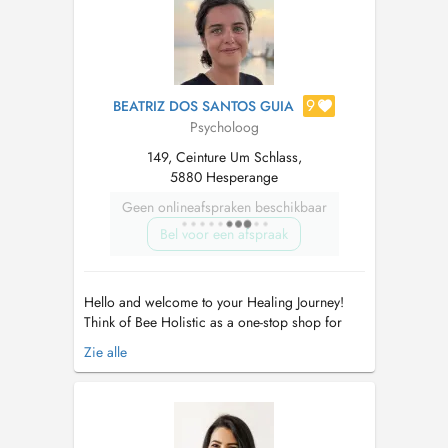
ouvert aux RH appliquées à la psychologi...
9
BEATRIZ DOS SANTOS GUIA
Psycholoog
149, Ceinture Um Schlass,
5880 Hesperange
Geen onlineafspraken beschikbaar
Bel voor een afspraak
Hello and welcome to your Healing Journey!
Think of Bee Holistic as a one-stop shop for
individuals such as yourself, who wish to
Zie alle
improve and nurture their wellbeing. We offer
a truly holistic and personalized approach to
healing, blending Psychology with techniques
like NLP and Sophrology to ...