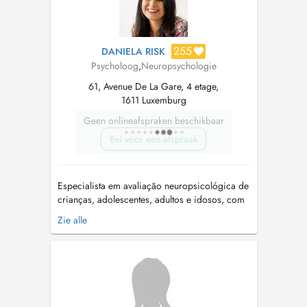
255
DANIELA RISK
Psycholoog
,
Neuropsychologie
61, Avenue De La Gare, 4 etage,
1611 Luxemburg
Geen onlineafspraken beschikbaar
Bel voor een afspraak
Especialista em avaliação neuropsicológica de
crianças, adolescentes, adultos e idosos, com
16 anos de experiência em Psicologia Clínica.
Zie alle
Avaliação neuropsicológica para investigação
de: Transtorno de Déficit de
Atenção/Hiperatividade (TDAH). Transtornos
Específicos da Aprendizagem (Dislexi...