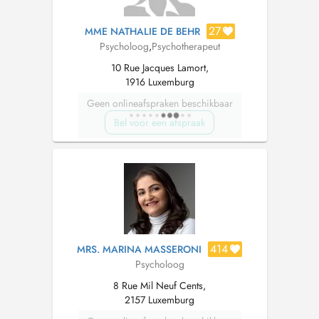
27
MME NATHALIE DE BEHR
Psycholoog
,
Psychotherapeut
10 Rue Jacques Lamort,
1916 Luxemburg
Geen onlineafspraken beschikbaar
Bel voor een afspraak
414
MRS. MARINA MASSERONI
Psycholoog
8 Rue Mil Neuf Cents,
2157 Luxemburg