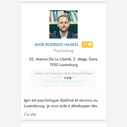
51
IGOR RODRIGO HASKEL
Psycholoog
52, Avenue De La Liberté, 2. étage, Gare,
1930 Luxemburg
Geen onlineafspraken beschikbaar
Bel voor een afspraak
Igor est psychologue diplômé et reconnu au
Luxembourg. Je vous aide à développer des
stratégies efficaces pour gérer l'anxiété et le
Zie alle
stress du quotidien. Une psychologie
structurée, de courte durée et axée sur la