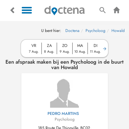
U bent hier:
Doctena
Psycholoog
Howald
VR
ZA
ZO
MA
DI
7 Aug.
8 Aug.
9 Aug.
10 Aug.
11 Aug.
Een afspraak maken bij een Psycholoog in de buurt
van Howald
PEDRO MARTINS
Psycholoog
185 Route De Thionville, BC02,