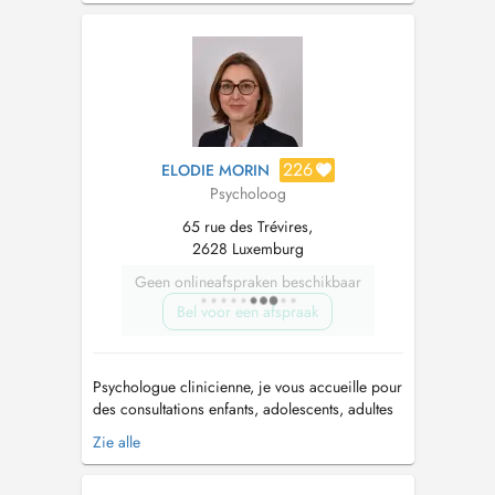
Neurocognitive et Comportementale (ANC).
Cette méthode s'appuie sur les connaissances
issues des neurosciences et de la ps...
226
ELODIE MORIN
Psycholoog
65 rue des Trévires,
2628 Luxemburg
Geen onlineafspraken beschikbaar
Bel voor een afspraak
Psychologue clinicienne, je vous accueille pour
des consultations enfants, adolescents, adultes
ainsi que pour des soutiens à la parentalité et
Zie alle
des accompagnements en périnatalité. Je vous
accueille lors d'une première consultation pour