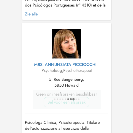
dos Psicólogos Portugueses (n° 4310) et de la
Société Luxembourgeoise de Psychologie.
Zie alle
J'interviens dans les domaines clinique, de la
santé et du travail, avec une expérience en
projets communautaires, en milieu scolaire et
en formation. Formée en thérapie...
MRS. ANNUNZIATA PICCIOCCHI
Psycholoog
,
Psychotherapeut
5, Rue Sangenberg,
5850 Howald
Geen onlineafspraken beschikbaar
Bel voor een afspraak
Psicologa Clinica, Psicoterapeuta. Titolare
dell'autorizzazione all'esercizio della