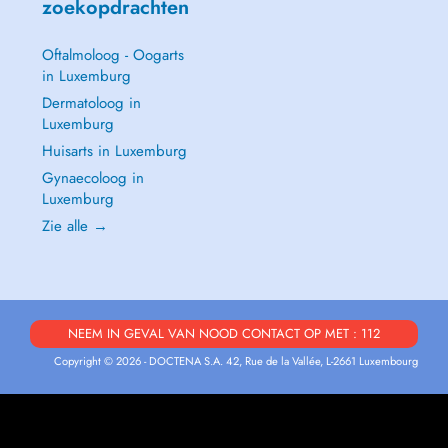
zoekopdrachten
Oftalmoloog - Oogarts
in Luxemburg
Dermatoloog in
Luxemburg
Huisarts in Luxemburg
Gynaecoloog in
Luxemburg
Zie alle →
NEEM IN GEVAL VAN NOOD CONTACT OP MET : 112
Copyright © 2026 - DOCTENA S.A. 42, Rue de la Vallée, L-2661 Luxembourg