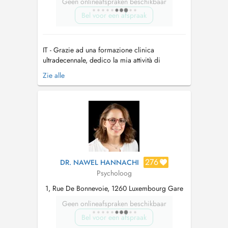
Geen onlineafspraken beschikbaar
Bel voor een afspraak
IT - Grazie ad una formazione clinica
ultradecennale, dedico la mia attività di
psicologa ad adulti. Con un approccio
Zie alle
umanistico-esistenziale centrato sulla persona,
miro a portare conforto e comprensione nelle
relazioni umane e a migliorare l'adattamento
individuale, spesso compromesso dallo svilu...
276
DR. NAWEL HANNACHI
Psycholoog
1, Rue De Bonnevoie, 1260 Luxembourg Gare
Geen onlineafspraken beschikbaar
Bel voor een afspraak