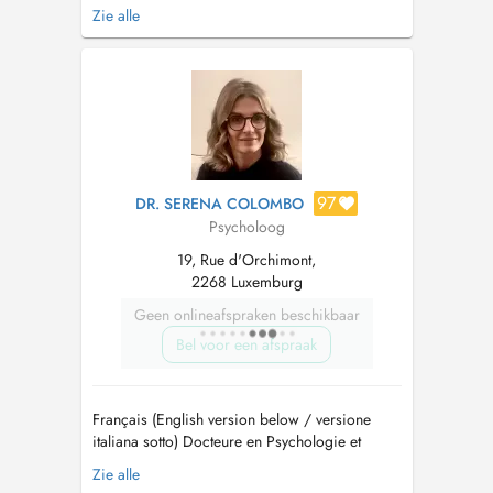
professione di psicoterapeuta. Il costo di una
Zie alle
seduta di psicoterapia è di 158,95 euro, di cui
il CNS rimborsa il 70%. I costi delle sedute per
gli assicurati che non hanno compiuto i 18 anni
alla data di rilascio d...
97
DR. SERENA COLOMBO
Psycholoog
19, Rue d'Orchimont,
2268 Luxemburg
Geen onlineafspraken beschikbaar
Bel voor een afspraak
Français (English version below / versione
italiana sotto) Docteure en Psychologie et
Sciences Cognitives, je propose une prise en
Zie alle
charge psychologique fondée sur l'Approche