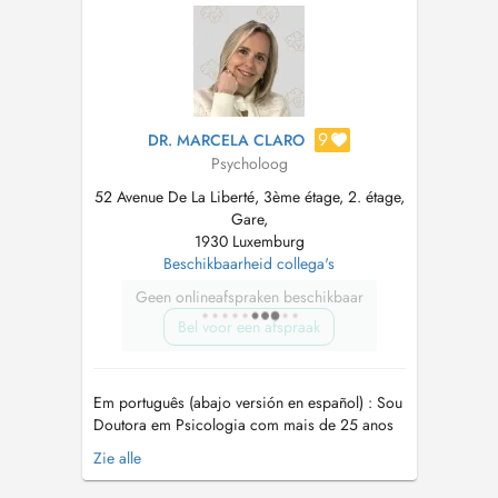
résolution de problèmes. Public : Adulte et
adolescent Approche: thérapie cogniti...
9
DR. MARCELA CLARO
Psycholoog
52 Avenue De La Liberté, 3ème étage, 2. étage,
Gare,
1930 Luxemburg
Beschikbaarheid collega's
Geen onlineafspraken beschikbaar
Bel voor een afspraak
Em português (abajo versión en español) : Sou
Doutora em Psicologia com mais de 25 anos
dedicados ao cuidado da saúde mental de
Zie alle
adultos e adolescentes, especializada em
oferecer uma abordagem clínica