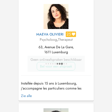
Zenith-3ième étage 21, Boulevard F.W.
Raiffeisen L-2411 Luxembourg Cloche d'Or
Contact...
25
MAEVA OLIVIERI
Psycholoog
,
Therapeut
63, Avenue De La Gare,
1611 Luxemburg
Geen onlineafspraken beschikbaar
Bel voor een afspraak
Installée depuis 15 ans à Luxembourg,
j'accompagne les particuliers comme les
professionnels dans leur développement, vers
Zie alle
la libération, le changement et le mieux-être.
Formée à la psychologie clinique et à la
psychopathologie, mon parcours s'est ensuite