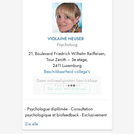
Ofsprooch - Keng gläichzäiteg Behandlung vu
Familljememberen - Keng Noutfall- od...
VIOLAINE NEUSER
Psycholoog
21, Boulevard Friedrich Wilhelm Raiffeisen,
Tour Zenith – 3e etage,
2411 Luxemburg
Beschikbaarheid collega's
Geen onlineafspraken beschikbaar
Bel voor een afspraak
- Psychologue diplômée - Consultation
psychologique et biofeedback - Exclusivement
pour personnes adultes (> 18 ans) -
Zie alle
Uniquement sur rendez-vous - Honoraire: 120 /
h non remboursable par la CNS GZ Tour