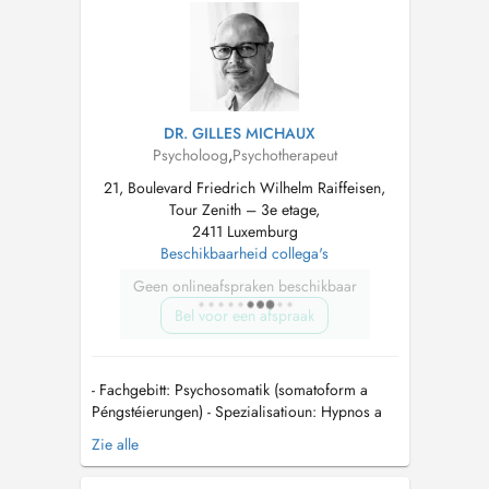
identifier avec vous votre demande. Chaque
personne, famill...
DR. GILLES MICHAUX
Psycholoog
,
Psychotherapeut
21, Boulevard Friedrich Wilhelm Raiffeisen,
Tour Zenith – 3e etage,
2411 Luxemburg
Beschikbaarheid collega's
Geen onlineafspraken beschikbaar
Bel voor een afspraak
- Fachgebitt: Psychosomatik (somatoform a
Péngstéierungen) - Spezialisatioun: Hypnos a
Bio-/Neurofeedback - Nëmmen op Rezept (Info
Zie alle
op: cns.public.lu) - Nëmme fir Erwuessener
(iwwer 21 Joer) - Rendez-vousen no tel.