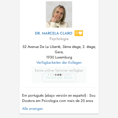
résolution de problèmes. Public : Adulte et
adolescent Approche: thérapie cogniti...
9
DR. MARCELA CLARO
Psychologie
52 Avenue De La Liberté, 3ème étage, 2. étage,
Gare,
1930 Luxemburg
Verfügbarkeiten der Kollegen
Keine online Termine verfügbar
Termin per Anruf
Em português (abajo versión en español) : Sou
Doutora em Psicologia com mais de 25 anos
dedicados ao cuidado da saúde mental de
Alle anzeigen
adultos e adolescentes, especializada em
oferecer uma abordagem clínica