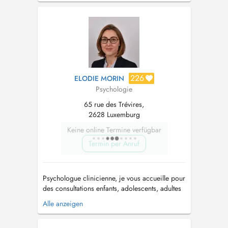
Neurocognitive et Comportementale (ANC).
Cette méthode s'appuie sur les connaissances
issues des neurosciences et de la ps...
226
ELODIE MORIN
Psychologie
65 rue des Trévires,
2628 Luxemburg
Keine online Termine verfügbar
Termin per Anruf
Psychologue clinicienne, je vous accueille pour
des consultations enfants, adolescents, adultes
ainsi que pour des soutiens à la parentalité et
Alle anzeigen
des accompagnements en périnatalité. Je vous
accueille lors d'une première consultation pour