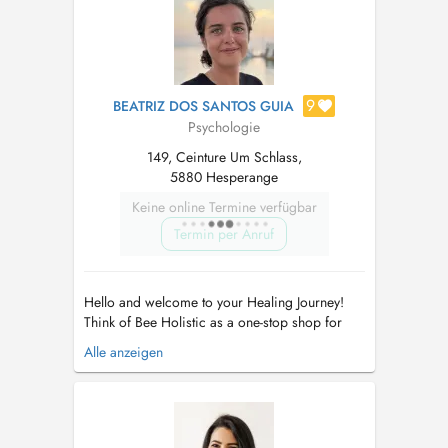
ouvert aux RH appliquées à la psychologi...
9
BEATRIZ DOS SANTOS GUIA
Psychologie
149, Ceinture Um Schlass,
5880 Hesperange
Keine online Termine verfügbar
Termin per Anruf
Hello and welcome to your Healing Journey!
Think of Bee Holistic as a one-stop shop for
individuals such as yourself, who wish to
Alle anzeigen
improve and nurture their wellbeing. We offer
a truly holistic and personalized approach to
healing, blending Psychology with techniques
like NLP and Sophrology to ...