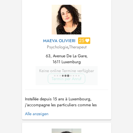
Zenith-3ième étage 21, Boulevard F.W.
Raiffeisen L-2411 Luxembourg Cloche d'Or
Contact...
25
MAEVA OLIVIERI
Psychologie
,
Therapeut
63, Avenue De La Gare,
1611 Luxemburg
Keine online Termine verfügbar
Termin per Anruf
Installée depuis 15 ans à Luxembourg,
j'accompagne les particuliers comme les
professionnels dans leur développement, vers
Alle anzeigen
la libération, le changement et le mieux-être.
Formée à la psychologie clinique et à la
psychopathologie, mon parcours s'est ensuite