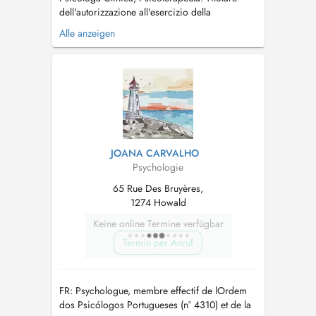
dell'autorizzazione all'esercizio della
professione di psicoterapeuta. Il costo di una
Alle anzeigen
seduta di psicoterapia è di 158,95 euro, di cui
il CNS rimborsa il 70%. I costi delle sedute per
gli assicurati che non hanno compiuto i 18 anni
alla data di rilascio d...
JOANA CARVALHO
Psychologie
65 Rue Des Bruyères,
1274 Howald
Keine online Termine verfügbar
Termin per Anruf
FR: Psychologue, membre effectif de lOrdem
dos Psicólogos Portugueses (n° 4310) et de la