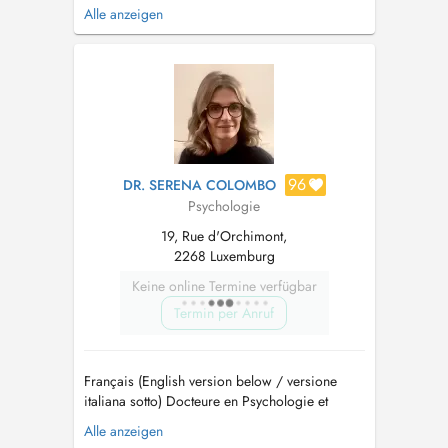
Société Luxembourgeoise de Psychologie.
Alle anzeigen
J'interviens dans les domaines clinique, de la
santé et du travail, avec une expérience en
projets communautaires, en milieu scolaire et
en formation. Formée en thérapie...
96
DR. SERENA COLOMBO
Psychologie
19, Rue d'Orchimont,
2268 Luxemburg
Keine online Termine verfügbar
Termin per Anruf
Français (English version below / versione
italiana sotto) Docteure en Psychologie et
Sciences Cognitives, je propose une prise en
Alle anzeigen
charge psychologique fondée sur l'Approche