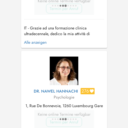
Keine online Termine verfügbar
Termin per Anruf
IT - Grazie ad una formazione clinica
ultradecennale, dedico la mia attività di
psicologa ad adulti. Con un approccio
Alle anzeigen
umanistico-esistenziale centrato sulla persona,
miro a portare conforto e comprensione nelle
relazioni umane e a migliorare l'adattamento
individuale, spesso compromesso dallo svilu...
276
DR. NAWEL HANNACHI
Psychologie
1, Rue De Bonnevoie, 1260 Luxembourg Gare
Keine online Termine verfügbar
Termin per Anruf