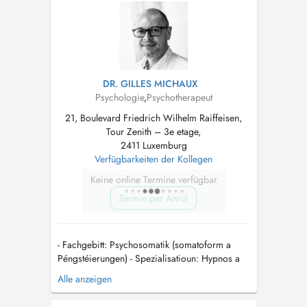
identifier avec vous votre demande. Chaque
personne, famill...
DR. GILLES MICHAUX
Psychologie
,
Psychotherapeut
21, Boulevard Friedrich Wilhelm Raiffeisen,
Tour Zenith – 3e etage,
2411 Luxemburg
Verfügbarkeiten der Kollegen
Keine online Termine verfügbar
Termin per Anruf
- Fachgebitt: Psychosomatik (somatoform a
Péngstéierungen) - Spezialisatioun: Hypnos a
Bio-/Neurofeedback - Nëmmen op Rezept (Info
Alle anzeigen
op: cns.public.lu) - Nëmme fir Erwuessener
(iwwer 21 Joer) - Rendez-vousen no tel.