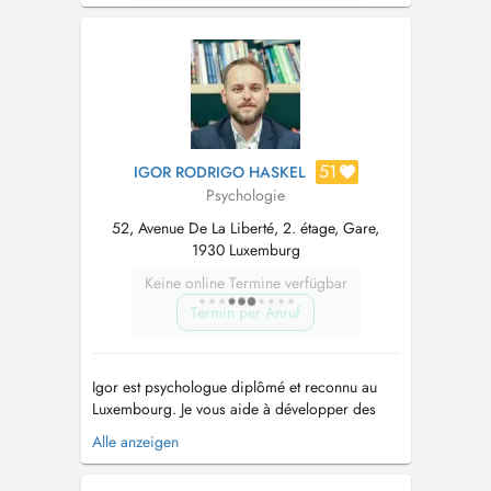
51
IGOR RODRIGO HASKEL
Psychologie
52, Avenue De La Liberté, 2. étage, Gare,
1930 Luxemburg
Keine online Termine verfügbar
Termin per Anruf
Igor est psychologue diplômé et reconnu au
Luxembourg. Je vous aide à développer des
stratégies efficaces pour gérer l'anxiété et le
Alle anzeigen
stress du quotidien. Une psychologie
structurée, de courte durée et axée sur la