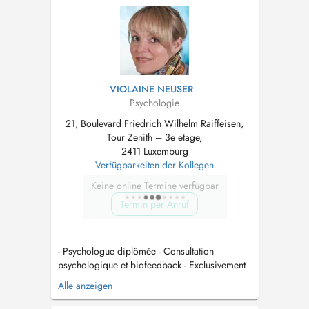
Ofsprooch - Keng gläichzäiteg Behandlung vu
Familljememberen - Keng Noutfall- od...
VIOLAINE NEUSER
Psychologie
21, Boulevard Friedrich Wilhelm Raiffeisen,
Tour Zenith – 3e etage,
2411 Luxemburg
Verfügbarkeiten der Kollegen
Keine online Termine verfügbar
Termin per Anruf
- Psychologue diplômée - Consultation
psychologique et biofeedback - Exclusivement
pour personnes adultes (> 18 ans) -
Alle anzeigen
Uniquement sur rendez-vous - Honoraire: 120 /
h non remboursable par la CNS GZ Tour