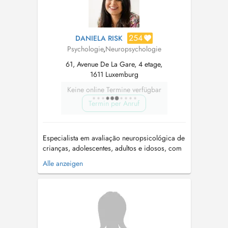
254
DANIELA RISK
Psychologie
,
Neuropsychologie
61, Avenue De La Gare, 4 etage,
1611 Luxemburg
Keine online Termine verfügbar
Termin per Anruf
Especialista em avaliação neuropsicológica de
crianças, adolescentes, adultos e idosos, com
16 anos de experiência em Psicologia Clínica.
Alle anzeigen
Avaliação neuropsicológica para investigação
de: Transtorno de Déficit de
Atenção/Hiperatividade (TDAH). Transtornos
Específicos da Aprendizagem (Dislexi...