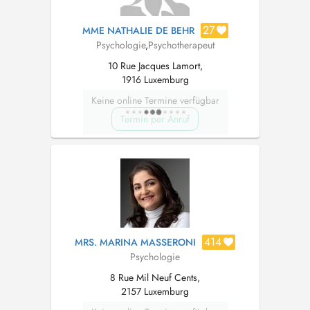
27
MME NATHALIE DE BEHR
Psychologie
,
Psychotherapeut
10 Rue Jacques Lamort,
1916 Luxemburg
Keine online Termine verfügbar
Termin per Anruf
414
MRS. MARINA MASSERONI
Psychologie
8 Rue Mil Neuf Cents,
2157 Luxemburg