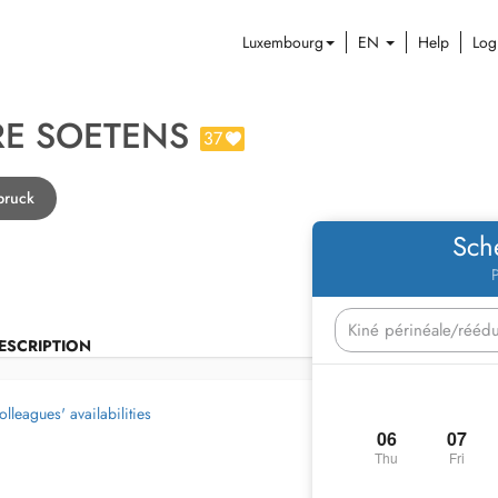
Luxembourg
EN
Help
Log
RE SOETENS
37
lbruck
Sch
P
ESCRIPTION
olleagues' availabilities
06
07
Thu
Fri