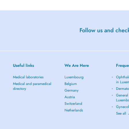
voir les différentes formes
d'organes (tels que la vessie,
prenant également les problèmes de
Follow us and check
 statique pelvienne, de la posture.
 :
contraintes au niveau du périnée
x hyperpressifs, ...
Useful links
We Are Here
Freque
ar le déroulement de
Medical laboratories
Luxembourg
Ophthal
onaux
in Luxe
Medical and paramedical
Belgium
e devenir invalidante
directory
Dermato
Germany
General 
Austria
mie et un confort de vie.
Luxemb
Switzerland
Gynecol
oubles uro-gynécologiques suivants
Netherlands
See all
 urinaire d'effort