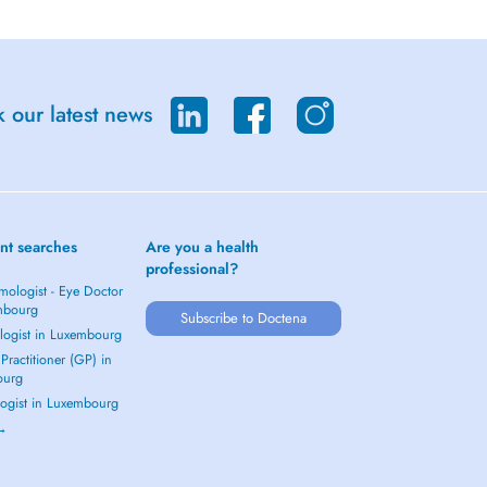
 our latest news
nt searches
Are you a health
professional?
mologist - Eye Doctor
mbourg
Subscribe to Doctena
logist in Luxembourg
Practitioner (GP) in
ourg
ogist in Luxembourg
 →