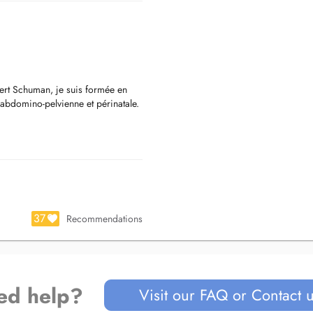
ert Schuman, je suis formée en
 abdomino-pelvienne et périnatale.
elon la méthode Bernadette De
37
Recommendations
onctionnelle)
ed help?
Visit our FAQ or Contact 