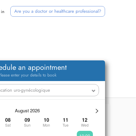
Are you a doctor or healthcare professional?
 in
edule an appointment
lease enter your details to book
>
August 2026
08
09
10
11
12
Sat
Sun
Mon
Tue
Wed
10:00