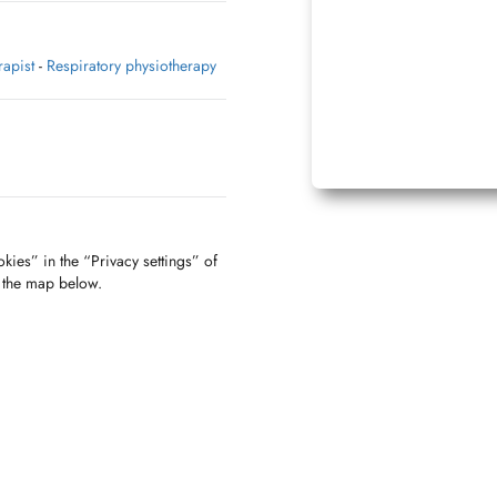
rapist
-
Respiratory physiotherapy
kies” in the “Privacy settings” of
f the map below.