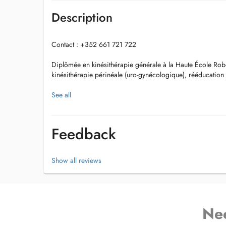
Description
Contact : +352 661 721 722
Diplômée en kinésithérapie générale à la Haute École Rob
kinésithérapie périnéale (uro-gynécologique), rééducation
Voici mes domaines de prise en charge:
See all
- Kiné générale
- Rééducation uro-gynécologique & abdomino-pelvienne s
Feedback
Gasquet
- Rééducation pré/postnatale
- Rééducation posturale et troubles de la statique pelvienne
Show all reviews
- Drainage lymphatique manuel
- Kinésithérapie respiratoire (Postiaux)
- Rééducation de l'articulation temporo-mandibulaite (ATM)
- Rééducation pour les troubles du sommeil (thérapie myof
- Thérapie manuelle analytique
Ne