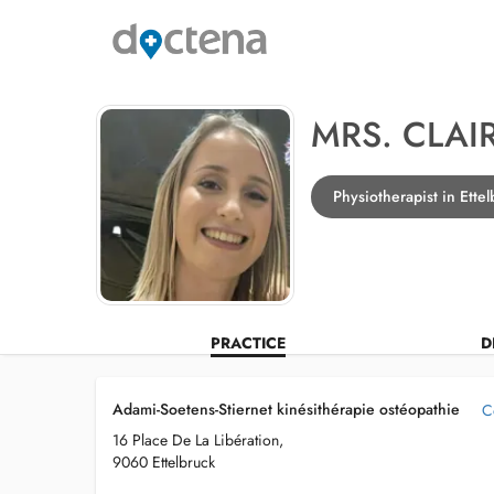
MRS. CLAI
Physiotherapist in Ette
PRACTICE
D
Adami-Soetens-Stiernet kinésithérapie ostéopathie
C
16 Place De La Libération,
9060 Ettelbruck