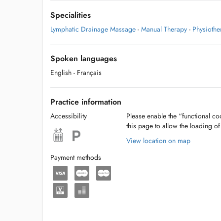
Specialities
Lymphatic Drainage Massage
-
Manual Therapy
-
Physiothe
Spoken languages
English
- Français
Practice information
Accessibility
Please enable the “functional coo
this page to allow the loading o
View location on map
Payment methods